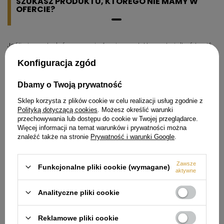
SZUKASZ PRODUKTU, KTÓREGO NIE MAMY W
OFERCIE?
Jeśli nie znalazłeś w naszej ofercie produktu, a chciałbyś kupić
go w naszym sklepie, możesz skorzystać ze specjalnego
formularza i przesłać nam opis szukanego przedmiotu. Aby
Konfiguracja zgód
móc to zrobić musisz być
zalogowany
.
Dbamy o Twoją prywatność
Sklep korzysta z plików cookie w celu realizacji usług zgodnie z
Polityką dotyczącą cookies
. Możesz określić warunki
przechowywania lub dostępu do cookie w Twojej przeglądarce.
Więcej informacji na temat warunków i prywatności można
Zamówienia
znaleźć także na stronie
Prywatność i warunki Google
.
Status zamówienia
Zawsze
Śledzenie przesyłki
Funkcjonalne pliki cookie (wymagane)
aktywne
Chcę zareklamować produkt
Analityczne pliki cookie
Chcę odstąpić od umowy
Chcę wymienić produkt
Reklamowe pliki cookie