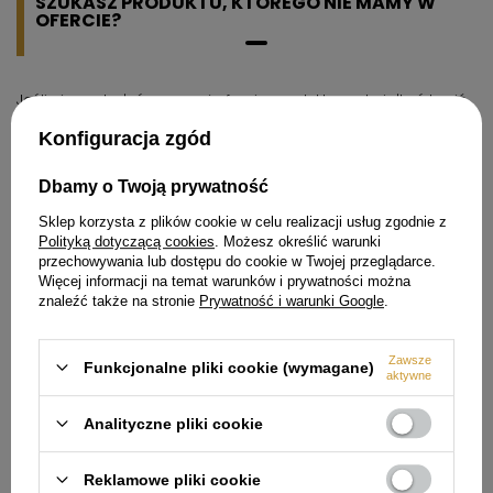
SZUKASZ PRODUKTU, KTÓREGO NIE MAMY W
OFERCIE?
Jeśli nie znalazłeś w naszej ofercie produktu, a chciałbyś kupić
go w naszym sklepie, możesz skorzystać ze specjalnego
formularza i przesłać nam opis szukanego przedmiotu. Aby
Konfiguracja zgód
móc to zrobić musisz być
zalogowany
.
Dbamy o Twoją prywatność
Sklep korzysta z plików cookie w celu realizacji usług zgodnie z
Polityką dotyczącą cookies
. Możesz określić warunki
przechowywania lub dostępu do cookie w Twojej przeglądarce.
Więcej informacji na temat warunków i prywatności można
Zamówienia
znaleźć także na stronie
Prywatność i warunki Google
.
Status zamówienia
Zawsze
Śledzenie przesyłki
Funkcjonalne pliki cookie (wymagane)
aktywne
Chcę zareklamować produkt
Analityczne pliki cookie
Chcę odstąpić od umowy
Chcę wymienić produkt
Reklamowe pliki cookie