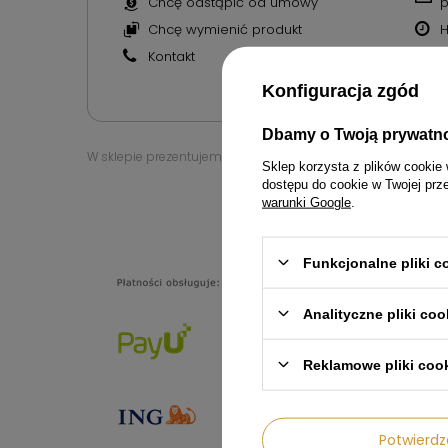
Chcę odstąpić od umowy
p
Chcę wymienić produkt
H
Kontakt
M
N
Konfiguracja zgód
Dbamy o Twoją prywatn
W sklepie prezentujemy ceny brutto (z VAT).
Sklep korzysta z plików cookie 
dostępu do cookie w Twojej prz
warunki Google
.
6007774
Funkcjonalne pliki 
Analityczne pliki coo
Reklamowe pliki coo
Potwier