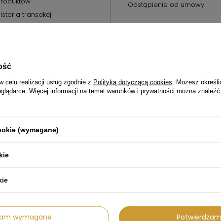
roduktów
Odstąpienie od umowy
istoria transakcji
oje rabaty
ewsletter
ość
w celu realizacji usług zgodnie z
Polityką dotyczącą cookies
. Możesz określi
eglądarce. Więcej informacji na temat warunków i prywatności można znaleźć
57
sklep@agdprestige.pl
AGD Prestige
,
Zimowa 18
,
70-807
Sz
cookie (wymagane)
kie
kie
dzam wymagane
Potwierdzam