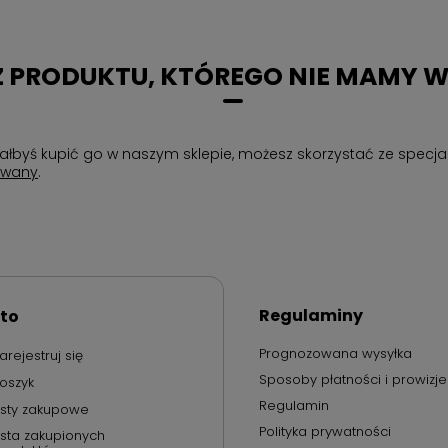
 PRODUKTU, KTÓREGO NIE MAMY W
chciałbyś kupić go w naszym sklepie, możesz skorzystać ze spe
owany
.
Regulaminy
to
Prognozowana wysyłka
arejestruj się
Sposoby płatności i prowizje
oszyk
Regulamin
isty zakupowe
Polityka prywatności
ista zakupionych