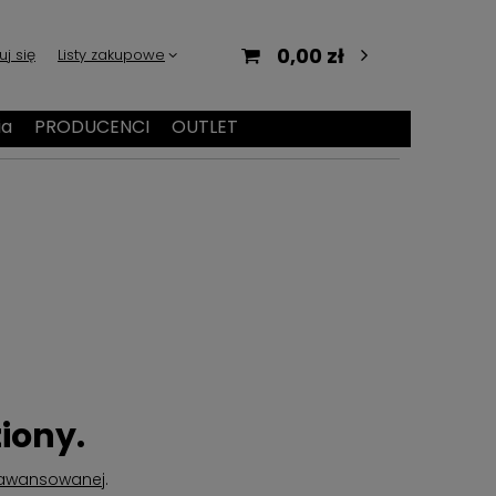
0,00 zł
uj się
Listy zakupowe
ia
PRODUCENCI
OUTLET
iony.
aawansowanej
.