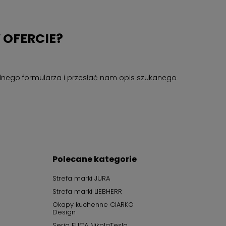
 OFERCIE?
cjalnego formularza i przesłać nam opis szukanego
Polecane kategorie
Strefa marki JURA
Strefa marki LIEBHERR
Okapy kuchenne CIARKO
Design
Seria ELICA NikolaTesla