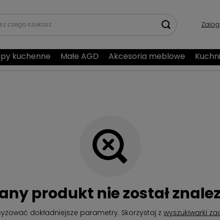
Zalog
py kuchenne
Małe AGD
Akcesoria meblowe
Kuchn
any produkt nie został znalez
cyzować dokładniejsze parametry. Skorzystaj z
wyszukiwarki z