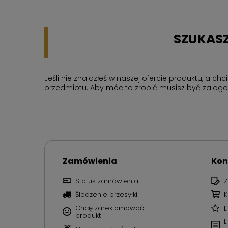
SZUKASZ
Jeśli nie znalazłeś w naszej ofercie produktu, a 
przedmiotu. Aby móc to zrobić musisz być
zalog
Zamówienia
Kon
Status zamówienia
Z
Śledzenie przesyłki
K
Chcę zareklamować
L
produkt
L