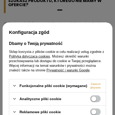
SZUKASZ PRODUKTU, KTÓREGO NIE MAMY W
OFERCIE?
Jeśli nie znalazłeś w naszej ofercie produktu, a chciałbyś kupić
go w naszym sklepie, możesz skorzystać ze specjalnego
formularza i przesłać nam opis szukanego przedmiotu. Aby
Konfiguracja zgód
móc to zrobić musisz być
zalogowany
.
Dbamy o Twoją prywatność
Sklep korzysta z plików cookie w celu realizacji usług zgodnie z
Polityką dotyczącą cookies
. Możesz określić warunki
przechowywania lub dostępu do cookie w Twojej przeglądarce.
Więcej informacji na temat warunków i prywatności można
Zamówienia
znaleźć także na stronie
Prywatność i warunki Google
.
Status zamówienia
Zawsze
Śledzenie przesyłki
Funkcjonalne pliki cookie (wymagane)
aktywne
Chcę zareklamować produkt
Analityczne pliki cookie
Chcę odstąpić od umowy
Chcę wymienić produkt
Reklamowe pliki cookie