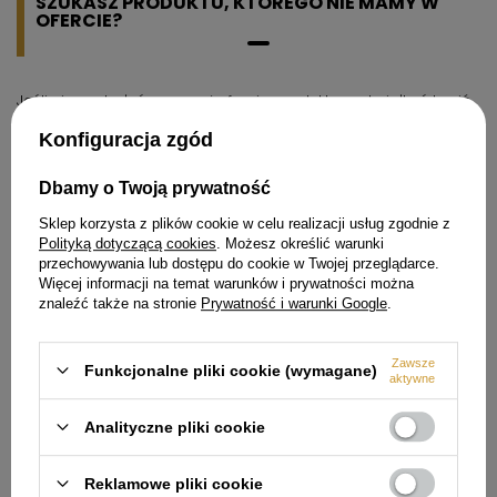
SZUKASZ PRODUKTU, KTÓREGO NIE MAMY W
OFERCIE?
Jeśli nie znalazłeś w naszej ofercie produktu, a chciałbyś kupić
go w naszym sklepie, możesz skorzystać ze specjalnego
formularza i przesłać nam opis szukanego przedmiotu. Aby
Konfiguracja zgód
móc to zrobić musisz być
zalogowany
.
Dbamy o Twoją prywatność
Sklep korzysta z plików cookie w celu realizacji usług zgodnie z
Polityką dotyczącą cookies
. Możesz określić warunki
przechowywania lub dostępu do cookie w Twojej przeglądarce.
Więcej informacji na temat warunków i prywatności można
Zamówienia
znaleźć także na stronie
Prywatność i warunki Google
.
Status zamówienia
Zawsze
Śledzenie przesyłki
Funkcjonalne pliki cookie (wymagane)
aktywne
Chcę zareklamować produkt
Analityczne pliki cookie
Chcę odstąpić od umowy
Chcę wymienić produkt
Reklamowe pliki cookie