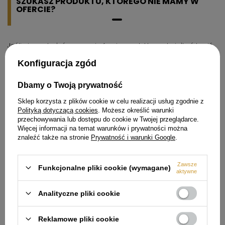
SZUKASZ PRODUKTU, KTÓREGO NIE MAMY W
OFERCIE?
Jeśli nie znalazłeś w naszej ofercie produktu, a chciałbyś kupić
go w naszym sklepie, możesz skorzystać ze specjalnego
formularza i przesłać nam opis szukanego przedmiotu. Aby
Konfiguracja zgód
móc to zrobić musisz być
zalogowany
.
Dbamy o Twoją prywatność
Sklep korzysta z plików cookie w celu realizacji usług zgodnie z
Polityką dotyczącą cookies
. Możesz określić warunki
przechowywania lub dostępu do cookie w Twojej przeglądarce.
Więcej informacji na temat warunków i prywatności można
Zamówienia
znaleźć także na stronie
Prywatność i warunki Google
.
Status zamówienia
Zawsze
Śledzenie przesyłki
Funkcjonalne pliki cookie (wymagane)
aktywne
Chcę zareklamować produkt
Analityczne pliki cookie
Chcę odstąpić od umowy
Chcę wymienić produkt
Reklamowe pliki cookie