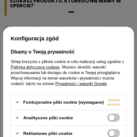
SZUKASZ PRODUKTU, KTÓREGO NIE MAMY W
OFERCIE?
Jeśli nie znalazłeś w naszej ofercie produktu, a chciałbyś kupić
go w naszym sklepie, możesz skorzystać ze specjalnego
formularza i przesłać nam opis szukanego przedmiotu. Aby
Konfiguracja zgód
móc to zrobić musisz być
zalogowany
.
Dbamy o Twoją prywatność
Sklep korzysta z plików cookie w celu realizacji usług zgodnie z
Polityką dotyczącą cookies
. Możesz określić warunki
przechowywania lub dostępu do cookie w Twojej przeglądarce.
Więcej informacji na temat warunków i prywatności można
Zamówienia
znaleźć także na stronie
Prywatność i warunki Google
.
Status zamówienia
Zawsze
Śledzenie przesyłki
Funkcjonalne pliki cookie (wymagane)
aktywne
Chcę zareklamować produkt
Analityczne pliki cookie
Chcę odstąpić od umowy
Chcę wymienić produkt
Reklamowe pliki cookie