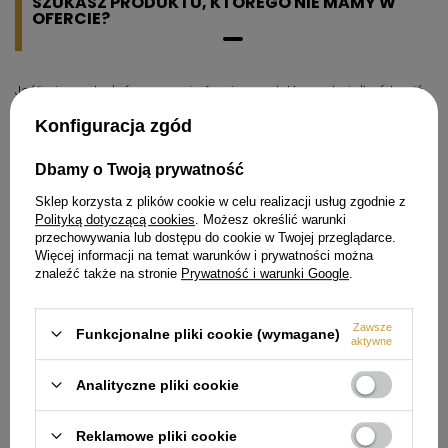
SZUKASZ PRODUKTU, KTÓREGO NIE MAMY W
OFERCIE?
Jeśli nie znalazłeś w naszej ofercie produktu, a chciałbyś kupić
go w naszym sklepie, możesz skorzystać ze specjalnego
formularza i przesłać nam opis szukanego przedmiotu. Aby
Konfiguracja zgód
móc to zrobić musisz być
zalogowany
.
Dbamy o Twoją prywatność
Sklep korzysta z plików cookie w celu realizacji usług zgodnie z
Polityką dotyczącą cookies
. Możesz określić warunki
przechowywania lub dostępu do cookie w Twojej przeglądarce.
Więcej informacji na temat warunków i prywatności można
Zamówienia
znaleźć także na stronie
Prywatność i warunki Google
.
Status zamówienia
Zawsze
Śledzenie przesyłki
Funkcjonalne pliki cookie (wymagane)
aktywne
Chcę zareklamować produkt
Analityczne pliki cookie
Chcę odstąpić od umowy
Chcę wymienić produkt
Reklamowe pliki cookie