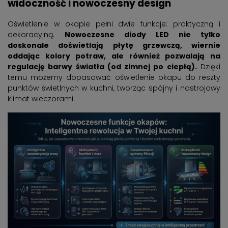
widoczność i nowoczesny design
Oświetlenie w okapie pełni dwie funkcje: praktyczną i
dekoracyjną.
Nowoczesne diody LED nie tylko
doskonale doświetlają płytę grzewczą, wiernie
oddając kolory potraw, ale również pozwalają na
regulację barwy światła (od zimnej po ciepłą).
Dzięki
temu możemy dopasować oświetlenie okapu do reszty
punktów świetlnych w kuchni, tworząc spójny i nastrojowy
klimat wieczorami.