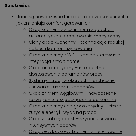
Spis treści:
Jakie są nowoczesne funkcje okapów kuchennych i
jak zmieniają komfort gotowania?
Okap kuchenny z czujnikiem zapachu –
automatyczne dopasowanie mocy pracy
Cichy okap kuchenny – technologie redukcji
hałasu i komfort użytkowania
Okap kuchenny z WiFi – zdalne sterowanie i
integracja smart home
Okap automatyczny – inteligentne
dostosowanie parametrów pracy
Systemy filtracji w okapach – skuteczne
usuwanie tłuszczu i zapachów
Okap z filtrem węglowym – nowoczesne
rozwiązanie bez podłączenia do komina
Okap kuchenny energooszczędny – niższe
zużycie energii i wydajna praca
Okap z funkcją boost – szybkie usuwanie
intensywnych oparów
Okap bezdotykowy kuchenny – sterowanie