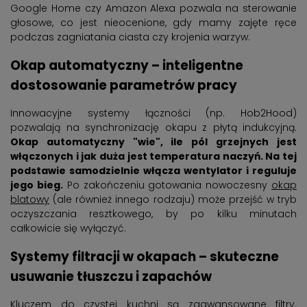
Google Home czy Amazon Alexa pozwala na sterowanie
głosowe, co jest nieocenione, gdy mamy zajęte ręce
podczas zagniatania ciasta czy krojenia warzyw.
Okap automatyczny – inteligentne
dostosowanie parametrów pracy
Innowacyjne systemy łączności (np. Hob2Hood)
pozwalają na synchronizację okapu z płytą indukcyjną.
Okap automatyczny "wie", ile pól grzejnych jest
włączonych i jak duża jest temperatura naczyń. Na tej
podstawie samodzielnie włącza wentylator i reguluje
jego bieg.
Po zakończeniu gotowania nowoczesny
okap
blatowy
(ale również innego rodzaju) może przejść w tryb
oczyszczania resztkowego, by po kilku minutach
całkowicie się wyłączyć.
Systemy filtracji w okapach – skuteczne
usuwanie tłuszczu i zapachów
Kluczem do czystej kuchni są zaawansowane filtry.