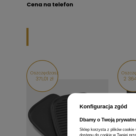
Cena na telefon
Oszczędzasz
Oszcz
371,01 zł
2 364
Konfiguracja zgód
Dbamy o Twoją prywatn
Sklep korzysta z plików cookie 
dostępu do cookie w Twojej prz