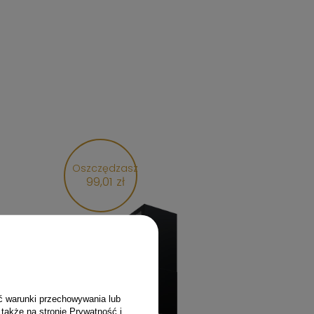
Oszczędzasz
99,01 zł
ć warunki przechowywania lub
 także na stronie
Prywatność i