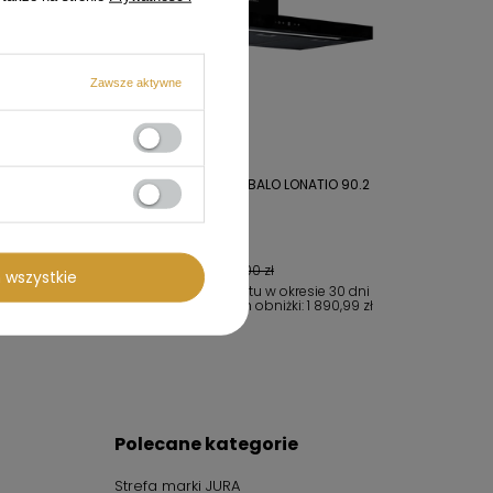
Zawsze aktywne
 LONATIO
Okap przyścienny GLOBALO LONATIO 90.2
BLACK
1 890,99 zł
Cena regularna:
1 990,00 zł
 wszystkie
30 dni
Najniższa cena produktu w okresie 30 dni
40,99 zł
przed wprowadzeniem obniżki:
1 890,99 zł
Polecane kategorie
Strefa marki JURA