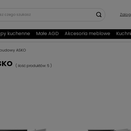
Zalog
py kuchenne
Małe AGD
Akcesoria meblowe
Kuchn
abudowy ASKO
SKO
( ilość produktów:
5
)