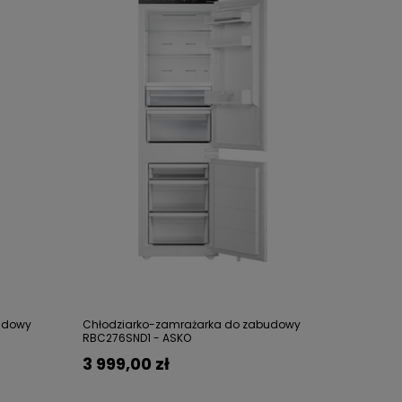
udowy
Chłodziarko-zamrażarka do zabudowy
RBC276SND1 - ASKO
3 999,00 zł