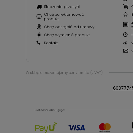
Śledzenie przesyłki
K
Chcę zareklamować
L
produkt
L
Chcę odstąpić od umowy
p
Chcę wymienić produkt
H
Kontakt
M
N
W sklepie prezentujemy ceny brutto (z VAT).
6007774