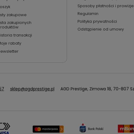
Sposoby płatności i prowizje
oszyk
Regulamin
isty zakupowe
Polityka prywatności
ista zakupionych
roduktów
Odstąpienie od umowy
istoria transakcji
oje rabaty
ewsletter
57
sklep@agdprestige.pl
AGD Prestige
,
Zimowa 18
,
70-807
Sz