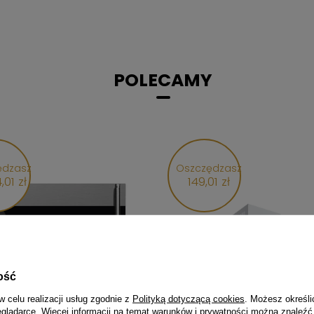
POLECAMY
ędzasz
Oszczędzasz
,01 zł
149,01 zł
ość
w celu realizacji usług zgodnie z
Polityką dotyczącą cookies
. Możesz określi
eglądarce. Więcej informacji na temat warunków i prywatności można znaleźć