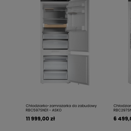
Chłodziarko-zamrażarka do zabudowy
Chłodzia
RBC597SND1 - ASKO
RBC297SN
11 999,00 zł
6 499,