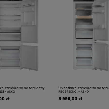
rko-zamrażarka do zabudowy
Chłodziarko-zamrażarka do zab
D1 - ASKO
RBC576DNC1 - ASKO
00 zł
8 999,00 zł