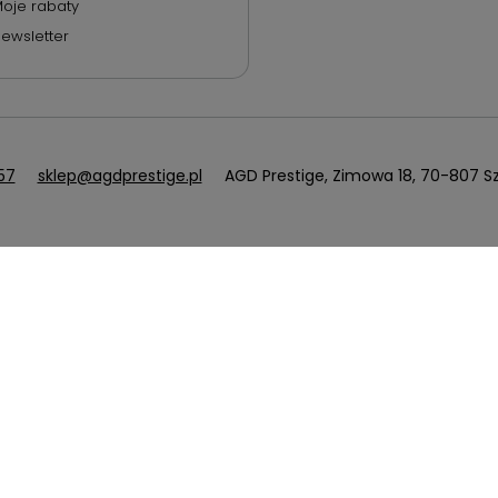
oje rabaty
ewsletter
57
sklep@agdprestige.pl
AGD Prestige
,
Zimowa 18
,
70-807
Sz