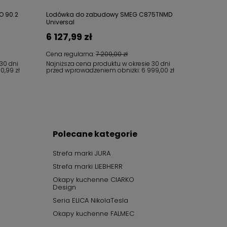
O 90.2
Lodówka do zabudowy SMEG C875TNMD
Universal
6 127,99 zł
Cena regularna:
7 209,00 zł
30 dni
Najniższa cena produktu w okresie 30 dni
90,99 zł
przed wprowadzeniem obniżki:
6 999,00 zł
Polecane kategorie
Strefa marki JURA
Strefa marki LIEBHERR
Okapy kuchenne CIARKO
Design
Seria ELICA NikolaTesla
Okapy kuchenne FALMEC