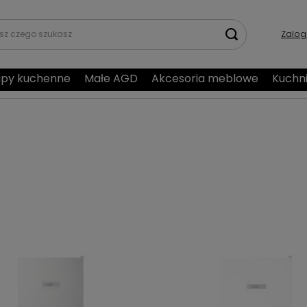
Zalog
py kuchenne
Małe AGD
Akcesoria meblowe
Kuchn