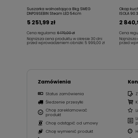
Suszarka wolnostojąca 8kg SMEG
Okap kuc
DNP09SEBIN Steam LED 54cm
ISOLA 90.
5 251,99 zł
2 840,
Cena regularna:
6 179,00 zł
Cena regu
Najniższa cena produktu w okresie 30 dni
Najniższa
przed wprowadzeniem obniżki:
5 999,00 zł
przed wpr
Zamówienia
Kon
Status zamówienia
Z
Śledzenie przesyłki
K
Chcę zareklamować
L
produkt
L
Chcę odstąpić od umowy
p
Chcę wymienić produkt
H