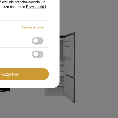
ć warunki przechowywania lub
 także na stronie
Prywatność i
Oszczędzasz
Zawsze aktywne
1 081,01 zł
 wszystkie