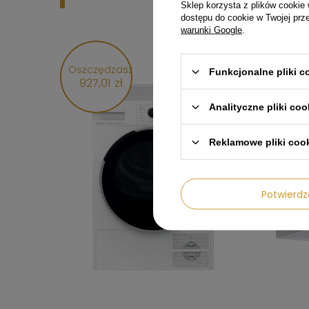
Sklep korzysta z plików cookie 
dostępu do cookie w Twojej prz
warunki Google
.
Oszczędzasz
Oszcz
Funkcjonalne pliki 
927,01 zł
149,
Analityczne pliki coo
Reklamowe pliki coo
Potwier