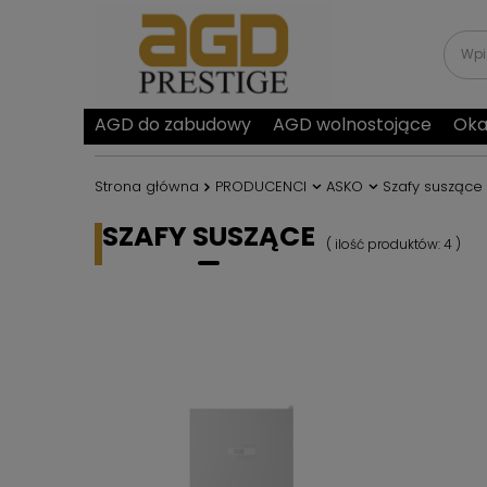
AGD do zabudowy
AGD wolnostojące
Oka
Strona główna
PRODUCENCI
ASKO
Szafy suszące
SZAFY SUSZĄCE
( ilość produktów:
4
)