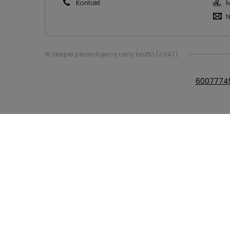
Kontakt
M
N
W sklepie prezentujemy ceny brutto (z VAT).
6007774