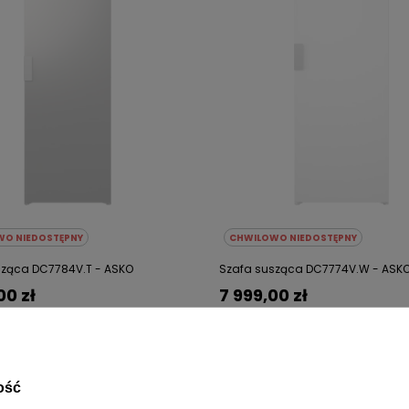
O NIEDOSTĘPNY
CHWILOWO NIEDOSTĘPNY
sząca DC7784V.T - ASKO
Szafa susząca DC7774V.W - ASK
00 zł
7 999,00 zł
POLECAMY
ość