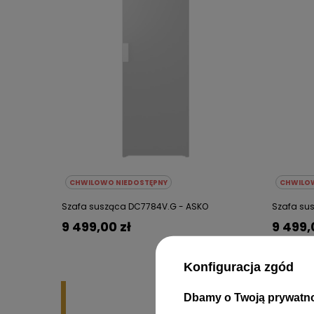
CHWILOWO NIEDOSTĘPNY
CHWILOW
Szafa susząca DC7784V.G - ASKO
Szafa su
9 499,00 zł
9 499,
Konfiguracja zgód
Dbamy o Twoją prywatn