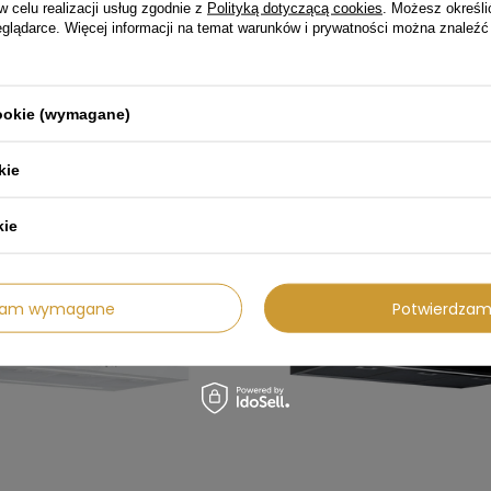
w celu realizacji usług zgodnie z
Polityką dotyczącą cookies
. Możesz określi
eglądarce. Więcej informacji na temat warunków i prywatności można znaleźć
ędzasz
Oszczędzasz
cookie (wymagane)
01 zł
99,01 zł
kie
kie
dzam wymagane
Potwierdzam