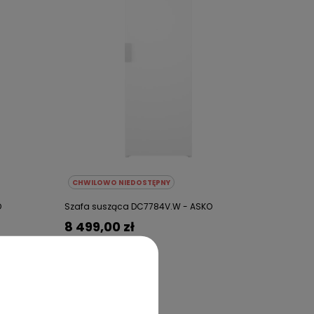
CHWILOWO NIEDOSTĘPNY
O
Szafa susząca DC7784V.W - ASKO
8 499,00 zł