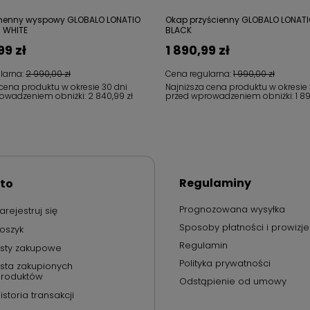
henny wyspowy GLOBALO LONATIO
Okap przyścienny GLOBALO LONATI
3 WHITE
BLACK
99 zł
1 890,99 zł
larna:
2 990,00 zł
Cena regularna:
1 990,00 zł
 cena produktu w okresie 30 dni
Najniższa cena produktu w okresie 
owadzeniem obniżki:
2 840,99 zł
przed wprowadzeniem obniżki:
1 8
Regulaminy
to
Prognozowana wysyłka
arejestruj się
Sposoby płatności i prowizje
oszyk
Regulamin
isty zakupowe
Polityka prywatności
ista zakupionych
roduktów
Odstąpienie od umowy
istoria transakcji