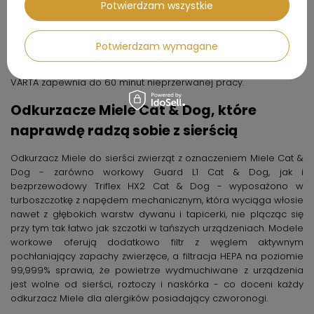
Potwierdzam wszystkie
alergików ceniących wygodę bez worków. Z kolei odkurzacz
bezprzewodowy Miele z rodziny Miele Triflex HX2 oferuje
opatentowaną konstrukcję 3 w 1 - tryb komfortowy, dużego
Potwierdzam wymagane
zasięgu i kompaktowy — a silnik Digital Efficiency generuje o
60% większą moc ssania niż poprzednicy, zaś akumulator
VARTA zapewnia do 60 minut nieprzerwanej pracy.
Odkurzacze Miele Cat & Dog, które
naprawdę radzą sobie z sierścią
Odkurzacz Miele do sierści zwierząt z oznaczeniem Miele Cat &
Dog - zarówno workowy Guard L1 Cat & Dog, jak i
bezprzewodowy Triflex HX2 Cat & Dog - wyposażono w
turboszczotkę z napędem mechanicznym, która wyciąga włosie
nawet z głębokich warstw dywanu i tapicerki, nie plącząc się
przy tym tak łatwo jak szczotki w tańszych urządzeniach. Modele
workowe oferują dodatkowo filtr z węglem aktywnym
pochłaniający zapachy zwierzęce, a filtracja HEPA na poziomie
99,999% sprawia, że powietrze wydmuchiwane z urządzenia
jest wolne od sierści, roztoczy i naskórka - co doceni każdy
odkurzacz Miele dla alergików posiadający czworonogi.