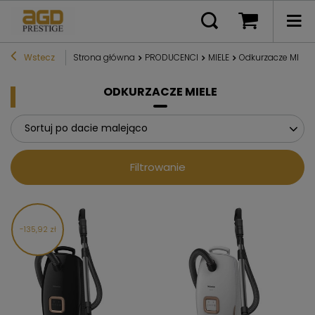
Wstecz
Strona główna
PRODUCENCI
MIELE
Odkurzacze MIELE
ODKURZACZE MIELE
Sortuj po dacie malejąco
Filtrowanie
135,92 zł