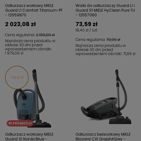
Odkurzacz workowy MIELE
Worki do odkurzaczy Guard L1 i
Guard L1 Comfort Titanium-PF
Guard S1 MIELE HyClean Pure TU
- 12559870
- 12557060
2 023,08 zł
73,59 zł
18,40 zł / szt.
Cena regularna:
2 199,00 zł
Cena regularna:
79,99 zł
Najniższa cena produktu w
okresie 30 dni przed
Najniższa cena produktu w
wprowadzeniem obniżki:
okresie 30 dni przed
1 979,09 zł
wprowadzeniem obniżki:
71,99 zł
75,12 zł
W PROMOCJI
Odkurzacz workowy MIELE
Odkurzacz bezworkowy MIELE
Guard S1 NordicBlue -
Blizzard CX1 GraphitGrey -