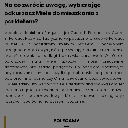
Na co zwrócić uwagę, wybierając
odkurzacz Miele do mieszkania z
parkietem?
Modele z dopiskiem Parquet - jak Guard L1 Parquet czy Guard
S1 Parquet Flex - są fabrycznie wyposażone w ssawkę Parquet
Twister XL z naturalnym, miękkim włosiem i podwójnym
przegubem obrotowym, które pozwalają delikatnie i skutecznie
czyścić drewniane podłogi bez ryzyka zarysowań. W ofercie
odkurzaczy
marki Miele użytkownik może precyzyjnie
dostosować siłę ssania pokrętłem lub panelem dotykowym,
aby odkurzanie laminatu czy litego dębu było bezpieczne dla
powierzchni, a jeśli zależy Ci na rozwiązaniu bezprzewodowym
- Miele Triflex HX2 współpracuje z dedykowaną ssawką Parquet
Twister XL jako akcesorium opcjonalne, dzięki czemu nawet
odkurzacz bezprzewodowy Miele zapewni pielęgnację
twardych podłóg na najwyższym poziomie.
POLECAMY