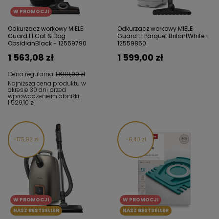
W PROMOCJI
Odkurzacz workowy MIELE
Odkurzacz workowy MIELE
Guard L1 Cat & Dog
Guard L1 Parquet BrilantWhite -
ObsidianBlack - 12559790
12559850
1 563,08 zł
1 599,00 zł
Cena regularna:
1 699,00 zł
Najniższa cena produktu w
okresie 30 dni przed
wprowadzeniem obniżki:
1 529,10 zł
175,92 zł
6,40 zł
W PROMOCJI
W PROMOCJI
NASZ BESTSELLER
NASZ BESTSELLER