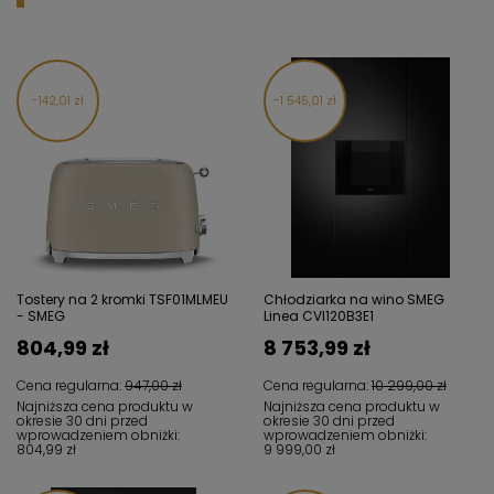
142,01 zł
1 545,01 zł
Tostery na 2 kromki TSF01MLMEU
Chłodziarka na wino SMEG
- SMEG
Linea CVI120B3E1
804,99 zł
8 753,99 zł
Cena regularna:
947,00 zł
Cena regularna:
10 299,00 zł
Najniższa cena produktu w
Najniższa cena produktu w
okresie 30 dni przed
okresie 30 dni przed
wprowadzeniem obniżki:
wprowadzeniem obniżki:
804,99 zł
9 999,00 zł