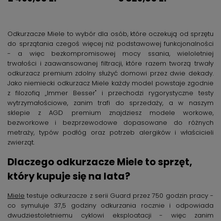
Odkurzacze Miele to wybór dla osób, które oczekują od sprzętu
do sprzątania czegoś więcej niż podstawowej funkcjonalności
- a więc bezkompromisowej mocy ssania, wieloletniej
trwałości i zaawansowanej filtracji, które razem tworzą trwały
odkurzacz premium zdolny służyć domowi przez dwie dekady.
Jako niemiecki odkurzacz Miele każdy model powstaje zgodnie
z filozofią „Immer Besser" i przechodzi rygorystyczne testy
wytrzymałościowe, zanim trafi do sprzedaży, a w naszym
sklepie z AGD premium znajdziesz modele workowe,
bezworkowe i bezprzewodowe dopasowane do różnych
metraży, typów podłóg oraz potrzeb alergików i właścicieli
zwierząt.
Dlaczego odkurzacze Miele to sprzęt,
który kupuje się na lata?
Miele
testuje odkurzacze z serii Guard przez 750 godzin pracy -
co symuluje 37,5 godziny odkurzania rocznie i odpowiada
dwudziestoletniemu cyklowi eksploatacji - więc zanim