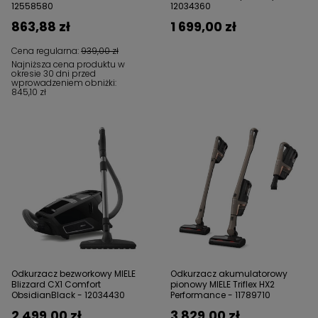
12558580
12034360
863,88 zł
1 699,00 zł
Cena regularna:
939,00 zł
Najniższa cena produktu w
okresie 30 dni przed
wprowadzeniem obniżki:
845,10 zł
Odkurzacz bezworkowy MIELE
Odkurzacz akumulatorowy
Blizzard CX1 Comfort
pionowy MIELE Triflex HX2
ObsidianBlack - 12034430
Performance - 11789710
2 499,00 zł
3 829,00 zł