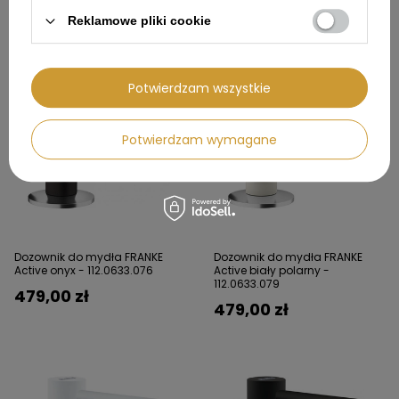
479,00 zł
479,00 zł
Reklamowe pliki cookie
Potwierdzam wszystkie
Potwierdzam wymagane
Dozownik do mydła FRANKE
Dozownik do mydła FRANKE
Active onyx - 112.0633.076
Active biały polarny -
112.0633.079
479,00 zł
479,00 zł