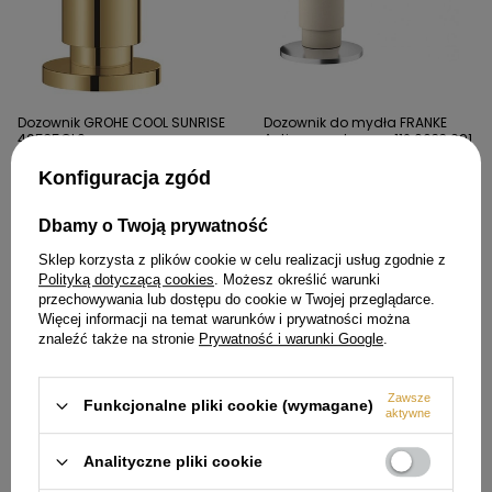
Dozownik GROHE COOL SUNRISE
Dozownik do mydła FRANKE
40535GL0
Active orzechowy - 112.0633.091
413,99 zł
479,00 zł
Konfiguracja zgód
Dbamy o Twoją prywatność
Sklep korzysta z plików cookie w celu realizacji usług zgodnie z
Polityką dotyczącą cookies
. Możesz określić warunki
przechowywania lub dostępu do cookie w Twojej przeglądarce.
Więcej informacji na temat warunków i prywatności można
znaleźć także na stronie
Prywatność i warunki Google
.
Zawsze
Funkcjonalne pliki cookie (wymagane)
aktywne
Dozownik do mydła FRANKE
Dozownik do mydła FRANKE
Analityczne pliki cookie
Active cappuccino -
Active kamienny szary -
112.0633.092
112.0633.078