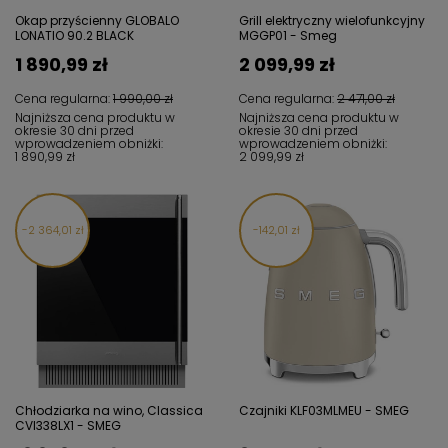
Okap przyścienny GLOBALO
Grill elektryczny wielofunkcyjny
LONATIO 90.2 BLACK
MGGP01 - Smeg
1 890,99 zł
2 099,99 zł
Cena regularna:
1 990,00 zł
Cena regularna:
2 471,00 zł
Najniższa cena produktu w
Najniższa cena produktu w
okresie 30 dni przed
okresie 30 dni przed
wprowadzeniem obniżki:
wprowadzeniem obniżki:
1 890,99 zł
2 099,99 zł
2 364,01 zł
142,01 zł
Chłodziarka na wino, Classica
Czajniki KLF03MLMEU - SMEG
CVI338LX1 - SMEG