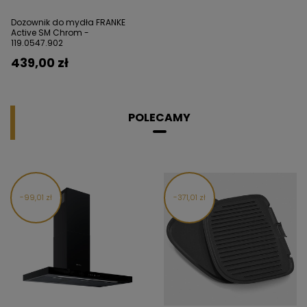
Dozownik do mydła FRANKE
Active SM Chrom -
119.0547.902
439,00 zł
POLECAMY
99,01 zł
371,01 zł