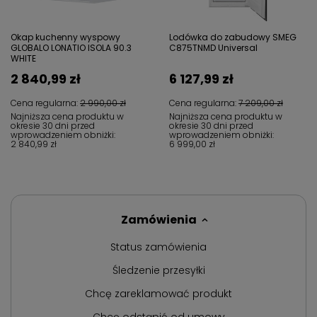
Okap kuchenny wyspowy
Lodówka do zabudowy SMEG
GLOBALO LONATIO ISOLA 90.3
C875TNMD Universal
WHITE
2 840,99 zł
6 127,99 zł
Cena regularna:
2 990,00 zł
Cena regularna:
7 209,00 zł
Najniższa cena produktu w
Najniższa cena produktu w
okresie 30 dni przed
okresie 30 dni przed
wprowadzeniem obniżki:
wprowadzeniem obniżki:
2 840,99 zł
6 999,00 zł
Zamówienia
Status zamówienia
Śledzenie przesyłki
Chcę zareklamować produkt
Chcę odstąpić od umowy