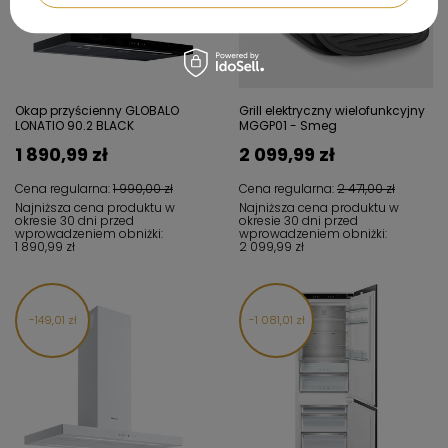
Okap przyścienny GLOBALO
Grill elektryczny wielofunkcyjny
LONATIO 90.2 BLACK
MGGP01 - Smeg
1 890,99 zł
2 099,99 zł
Cena regularna:
1 990,00 zł
Cena regularna:
2 471,00 zł
Najniższa cena produktu w
Najniższa cena produktu w
okresie 30 dni przed
okresie 30 dni przed
wprowadzeniem obniżki:
wprowadzeniem obniżki:
1 890,99 zł
2 099,99 zł
149,01 zł
1 081,01 zł