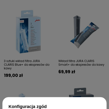
3 sztuki wkład filtra JURA
Wkład filtra JURA CLARIS
CLARIS Blue+ do ekspresów do
Smart+ do ekspresów do kawy
kawy
69,99 zł
199,00 zł
Konfiguracja zgód