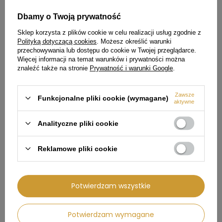
Dbamy o Twoją prywatność
Sklep korzysta z plików cookie w celu realizacji usług zgodnie z
Polityką dotyczącą cookies
. Możesz określić warunki
przechowywania lub dostępu do cookie w Twojej przeglądarce.
Więcej informacji na temat warunków i prywatności można
Wkład filtra JURA CLARIS Blue+
3 sztuki wkład filtra JURA
do ekspresów do kawy
CLARIS Smart+ do ekspresów
znaleźć także na stronie
Prywatność i warunki Google
.
do kawy
69,99 zł
199,95 zł
Zawsze
Funkcjonalne pliki cookie (wymagane)
aktywne
Analityczne pliki cookie
POLECAMY
Reklamowe pliki cookie
Potwierdzam wszystkie
99,01 zł
371,01 zł
Potwierdzam wymagane