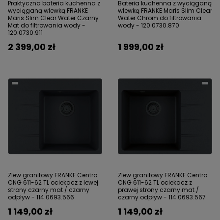
Praktyczna bateria kuchenna z
Bateria kuchenna z wyciąganą
wyciąganą wlewką FRANKE
wlewką FRANKE Maris Slim Clear
Maris Slim Clear Water Czarny
Water Chrom do filtrowania
Mat do filtrowania wody -
wody - 120.0730.870
120.0730.911
2 399,00 zł
1 999,00 zł
Zlew granitowy FRANKE Centro
Zlew granitowy FRANKE Centro
CNG 611-62 TL ociekacz z lewej
CNG 611-62 TL ociekacz z
strony czarny mat / czarny
prawej strony czarny mat /
odpływ - 114.0693.566
czarny odpływ - 114.0693.567
1 149,00 zł
1 149,00 zł