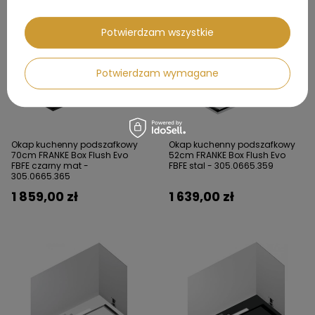
Potwierdzam wszystkie
Potwierdzam wymagane
Okap kuchenny podszafkowy
Okap kuchenny podszafkowy
70cm FRANKE Box Flush Evo
52cm FRANKE Box Flush Evo
FBFE czarny mat -
FBFE stal - 305.0665.359
305.0665.365
1 859,00 zł
1 639,00 zł