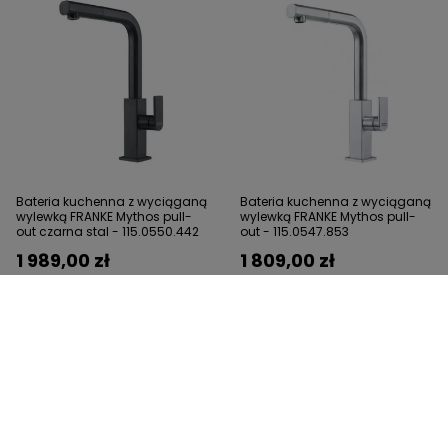
Bateria kuchenna z wyciąganą
Bateria kuchenna z wyciąganą
wylewką FRANKE Mythos pull-
wylewką FRANKE Mythos pull-
out czarna stal - 115.0550.442
out - 115.0547.853
1 989,00 zł
1 809,00 zł