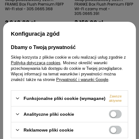
FRANKE Box Flush Premium FBFP
FRANKE Box Flush Premium FBFP
WI-FI stal - 305.0665.368
WI-FI czarny mat -
305.0665.391
2 949,00 zł
3 169,00 zł
Konfiguracja zgód
Dbamy o Twoją prywatność
Sklep korzysta z plików cookie w celu realizacji usług zgodnie z
Polityką dotyczącą cookies
. Możesz określić warunki
przechowywania lub dostępu do cookie w Twojej przeglądarce.
Więcej informacji na temat warunków i prywatności można
znaleźć także na stronie
Prywatność i warunki Google
.
Zawsze
Funkcjonalne pliki cookie (wymagane)
aktywne
Okap kuchenny podszafkowy
Okap kuchenny podszafkowy
70cm FRANKE Box Flush Evo
70cm FRANKE Box Flush Evo
FBFE biały mat - 305.0665.367
FBFE stal - 305.0665.361
Analityczne pliki cookie
1 859,00 zł
1 859,00 zł
Reklamowe pliki cookie