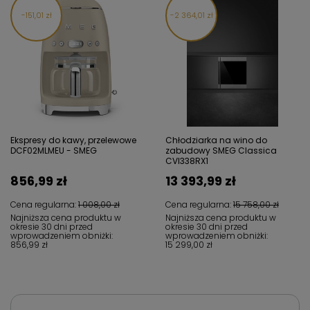
151,01 zł
2 364,01 zł
Ekspresy do kawy, przelewowe
Chłodziarka na wino do
DCF02MLMEU - SMEG
zabudowy SMEG Classica
CVI338RX1
856,99 zł
13 393,99 zł
Cena regularna:
1 008,00 zł
Cena regularna:
15 758,00 zł
Najniższa cena produktu w
Najniższa cena produktu w
okresie 30 dni przed
okresie 30 dni przed
wprowadzeniem obniżki:
wprowadzeniem obniżki:
856,99 zł
15 299,00 zł