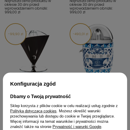
Najniższa cena produktu w
Najniższa cena produktu w
okresie 30 dni przed
okresie 30 dni przed
wprowadzeniem obniżki:
wprowadzeniem obniżki:
999,00 zł
999,00 zł
99,90 zł
490,01 zł
W PROMOCJI
Konfiguracja zgód
Bugatti VITA wyciskarka do
Wyciskarka do cytrusów SMEG
cytrusów czarna 55-SVITAN
Dolce&Gabbana CJF01DGBEU
Dbamy o Twoją prywatność
999,00 zł
2 392,99 zł
Sklep korzysta z plików cookie w celu realizacji usług zgodnie z
Cena regularna:
1 098,90 zł
Cena regularna:
2 883,00 zł
Polityką dotyczącą cookies
. Możesz określić warunki
Najniższa cena produktu w
Najniższa cena produktu w
przechowywania lub dostępu do cookie w Twojej przeglądarce.
okresie 30 dni przed
okresie 30 dni przed
Więcej informacji na temat warunków i prywatności można
wprowadzeniem obniżki:
wprowadzeniem obniżki:
999,00 zł
2 260,99 zł
znaleźć także na stronie
Prywatność i warunki Google
.