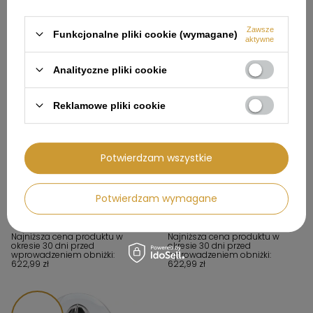
Zawsze
Funkcjonalne pliki cookie (wymagane)
aktywne
160,01 zł
160,01 zł
Analityczne pliki cookie
Reklamowe pliki cookie
W PROMOCJI
W PROMOCJI
Potwierdzam wszystkie
Wyciskarka do cytrusów, biały
Wyciskarka do cytrusów,
CJF11WHEU - Smeg
czerwony CJF11RDEU - Smeg
641,99 zł
641,99 zł
Potwierdzam wymagane
Cena regularna:
802,00 zł
Cena regularna:
802,00 zł
Najniższa cena produktu w
Najniższa cena produktu w
okresie 30 dni przed
okresie 30 dni przed
wprowadzeniem obniżki:
wprowadzeniem obniżki:
622,99 zł
622,99 zł