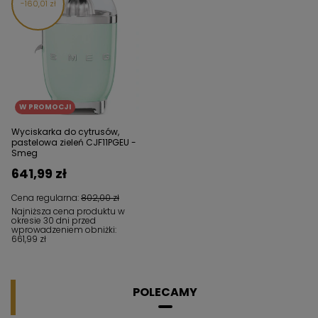
160,01 zł
W PROMOCJI
Wyciskarka do cytrusów,
pastelowa zieleń CJF11PGEU -
Smeg
641,99 zł
Cena regularna:
802,00 zł
Najniższa cena produktu w
okresie 30 dni przed
wprowadzeniem obniżki:
661,99 zł
POLECAMY