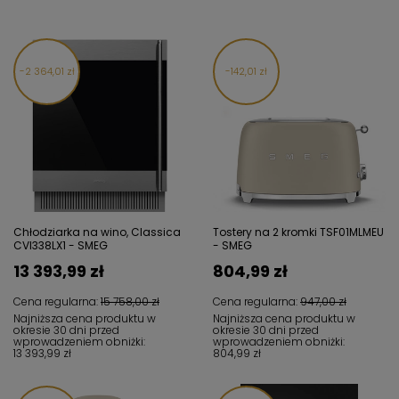
2 364,01 zł
142,01 zł
Chłodziarka na wino, Classica
Tostery na 2 kromki TSF01MLMEU
CVI338LX1 - SMEG
- SMEG
13 393,99 zł
804,99 zł
Cena regularna:
15 758,00 zł
Cena regularna:
947,00 zł
Najniższa cena produktu w
Najniższa cena produktu w
okresie 30 dni przed
okresie 30 dni przed
wprowadzeniem obniżki:
wprowadzeniem obniżki:
13 393,99 zł
804,99 zł