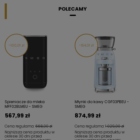
POLECAMY
100,01 zł
154,01 zł
Spieniacze do mleka
Młynki do kawy CGF03PBEU -
MFF02BLMEU - SMEG
SMEG
567,99 zł
874,99 zł
Cena regularna:
668,00 zł
Cena regularna:
1 029,00 zł
Najniższa cena produktu w
Najniższa cena produktu w
okresie 30 dni przed
okresie 30 dni przed