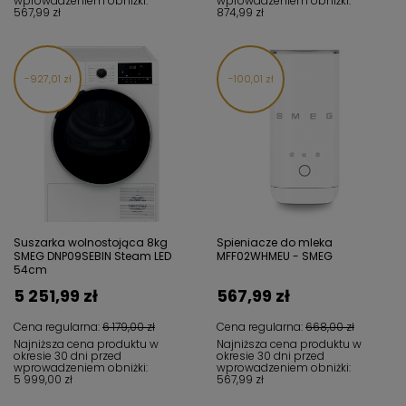
wprowadzeniem obniżki:
wprowadzeniem obniżki:
567,99 zł
874,99 zł
927,01 zł
100,01 zł
Suszarka wolnostojąca 8kg
Spieniacze do mleka
SMEG DNP09SEBIN Steam LED
MFF02WHMEU - SMEG
54cm
5 251,99 zł
567,99 zł
Cena regularna:
6 179,00 zł
Cena regularna:
668,00 zł
Najniższa cena produktu w
Najniższa cena produktu w
okresie 30 dni przed
okresie 30 dni przed
wprowadzeniem obniżki:
wprowadzeniem obniżki:
5 999,00 zł
567,99 zł