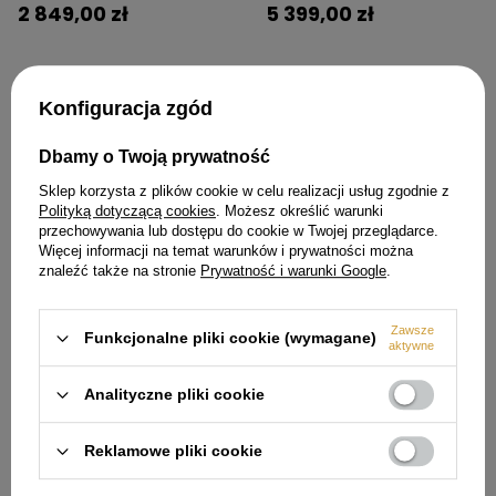
2 849,00 zł
5 399,00 zł
Konfiguracja zgód
Dbamy o Twoją prywatność
Sklep korzysta z plików cookie w celu realizacji usług zgodnie z
Polityką dotyczącą cookies
. Możesz określić warunki
przechowywania lub dostępu do cookie w Twojej przeglądarce.
Więcej informacji na temat warunków i prywatności można
znaleźć także na stronie
Prywatność i warunki Google
.
Okap kuchenny wyspowy
Okap kuchenny wyspowy
przyścienny FALMEC Mira Isola
przyścienny FALMEC Mira Black
Zawsze
Black 40 - 800 m³/h
40 - 800 m³/h
Funkcjonalne pliki cookie (wymagane)
aktywne
5 399,00 zł
3 999,00 zł
Analityczne pliki cookie
Reklamowe pliki cookie