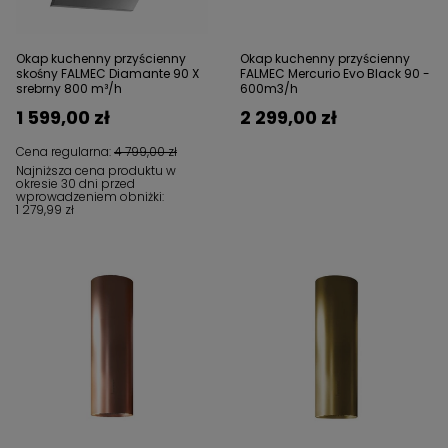
Okap kuchenny przyścienny
Okap kuchenny przyścienny
skośny FALMEC Diamante 90 X
FALMEC Mercurio Evo Black 90 -
srebrny 800 m³/h
600m3/h
1 599,00 zł
2 299,00 zł
Cena regularna:
4 799,00 zł
Najniższa cena produktu w
okresie 30 dni przed
wprowadzeniem obniżki:
1 279,99 zł