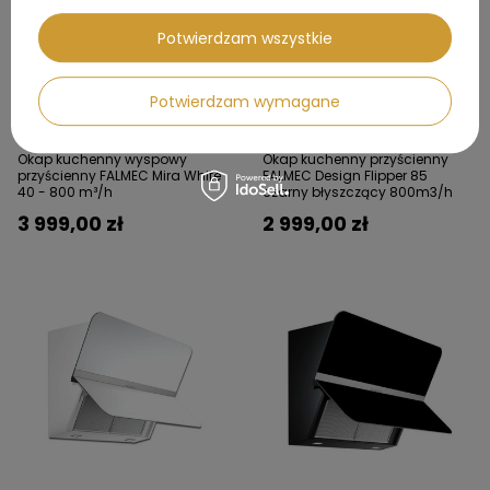
Potwierdzam wszystkie
Potwierdzam wymagane
Okap kuchenny wyspowy
Okap kuchenny przyścienny
przyścienny FALMEC Mira White
FALMEC Design Flipper 85
40 - 800 m³/h
czarny błyszczący 800m3/h
3 999,00 zł
2 999,00 zł