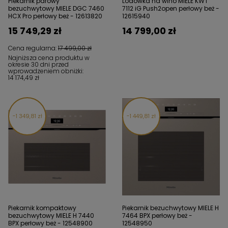
Piekarnik parowy
Lodówka na wino MIELE KWT
bezuchwytowy MIELE DGC 7460
7112 iG Push2open perłowy beż -
HCX Pro perłowy beż - 12613820
12615940
15 749,29 zł
14 799,00 zł
Cena regularna:
17 499,00 zł
Najniższa cena produktu w
okresie 30 dni przed
wprowadzeniem obniżki:
14 174,49 zł
1 349,81 zł
1 449,81 zł
Piekarnik kompaktowy
Piekarnik bezuchwytowy MIELE H
bezuchwytowy MIELE H 7440
7464 BPX perłowy beż -
BPX perłowy beż - 12548900
12548950