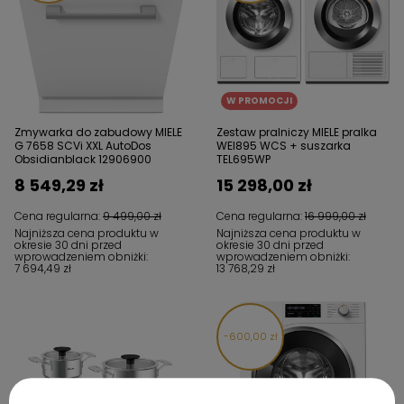
W PROMOCJI
Zmywarka do zabudowy MIELE
Zestaw pralniczy MIELE pralka
G 7658 SCVi XXL AutoDos
WEI895 WCS + suszarka
Obsidianblack 12906900
TEL695WP
8 549,29 zł
15 298,00 zł
Cena regularna:
9 499,00 zł
Cena regularna:
16 999,00 zł
Najniższa cena produktu w
Najniższa cena produktu w
okresie 30 dni przed
okresie 30 dni przed
wprowadzeniem obniżki:
wprowadzeniem obniżki:
7 694,49 zł
13 768,29 zł
600,00 zł