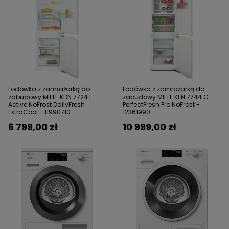
Lodówka z zamrażarką do
Lodówka z zamrażarką do
zabudowy MIELE KDN 7724 E
zabudowy MIELE KFN 7744 C
Active NoFrost DailyFresh
PerfectFresh Pro NoFrost -
ExtraCool - 11990710
12361990
6 799,00 zł
10 999,00 zł