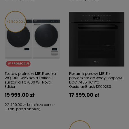
2 500,00 zł
W PROMOCJI
Zestaw pralniczy MIELE pralka
Piekarnik parowy MIELE z
WQ 1000 WPS Nova Edition +
przyłączem do wody i odpływu
suszarka TQ 1000 WP Nova
DGC 7465 HC Pro
Edition
ObsidianBlack 12100230
19 999,00 zł
17 999,00 zł
22 499,00 zł
Najniższa cena z
30 dni przed obniżką