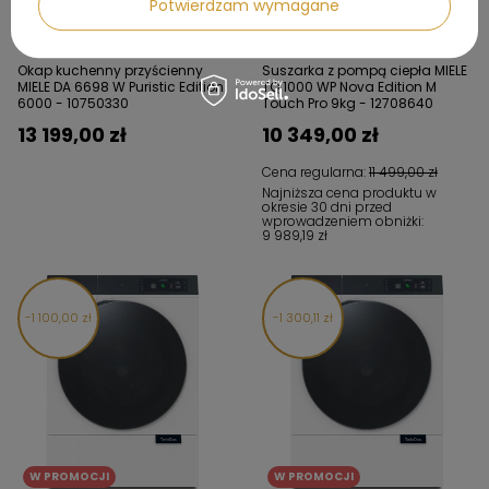
Potwierdzam wymagane
W PROMOCJI
Okap kuchenny przyścienny
Suszarka z pompą ciepła MIELE
MIELE DA 6698 W Puristic Edition
TQ 1000 WP Nova Edition M
6000 - 10750330
Touch Pro 9kg - 12708640
13 199,00 zł
10 349,00 zł
Cena regularna:
11 499,00 zł
Najniższa cena produktu w
okresie 30 dni przed
wprowadzeniem obniżki:
9 989,19 zł
1 100,00 zł
1 300,11 zł
W PROMOCJI
W PROMOCJI