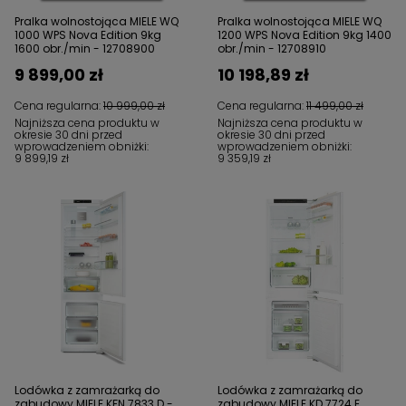
Pralka wolnostojąca MIELE WQ
Pralka wolnostojąca MIELE WQ
1000 WPS Nova Edition 9kg
1200 WPS Nova Edition 9kg 1400
1600 obr./min - 12708900
obr./min - 12708910
9 899,00 zł
10 198,89 zł
Cena regularna:
10 999,00 zł
Cena regularna:
11 499,00 zł
Najniższa cena produktu w
Najniższa cena produktu w
okresie 30 dni przed
okresie 30 dni przed
wprowadzeniem obniżki:
wprowadzeniem obniżki:
9 899,19 zł
9 359,19 zł
Lodówka z zamrażarką do
Lodówka z zamrażarką do
zabudowy MIELE KFN 7833 D -
zabudowy MIELE KD 7724 E