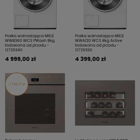
Pralka wolnostojąca MIELE
Pralka wolnostojąca MIELE
WWB360 WCS PWash 8kg
WWA120 WCS​ 8kg Active
ładowana od przodu -
ładowana od przodu -
12725340​
12725330​
4 999,00 zł
4 399,00 zł
1 749,71 zł