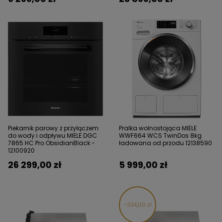
Piekarnik parowy z przyłączem
Pralka wolnostojąca MIELE
do wody i odpływu MIELE DGC
WWF664 WCS TwinDos 8kg
7865 HC Pro ObsidianBlack -
ładowana od przodu 12138590
12100920
26 299,00 zł
5 999,00 zł
324,00 zł