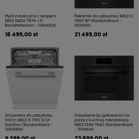
Płyta indukcyjna z okapem
Piekarniki do zabudowy MIELE H
MIELE KMDA 7676-1 FL
7860 BP ObsidianBlack -
BlackPerfection - 12904820
11106050
16 499,00 zł
21 499,00 zł
Zmywarka do zabudowy
Urządzenie do gotowania na
60cm MIELE G 7651 SCVi
parze z kuchnią mikrofalową
AutoDos Obsidianblack -
MIELE DGM 7840 ObsidianBlack
12906880
- 11106640
9 299,00 zł
23 899,00 zł