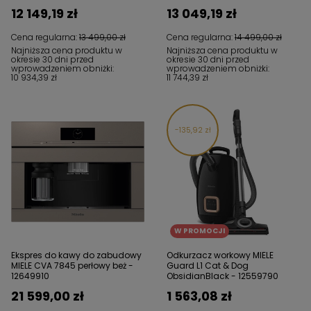
12 149,19 zł
13 049,19 zł
Cena regularna:
13 499,00 zł
Cena regularna:
14 499,00 zł
Najniższa cena produktu w
Najniższa cena produktu w
okresie 30 dni przed
okresie 30 dni przed
wprowadzeniem obniżki:
wprowadzeniem obniżki:
10 934,39 zł
11 744,39 zł
135,92 zł
W PROMOCJI
Ekspres do kawy do zabudowy
Odkurzacz workowy MIELE
MIELE CVA 7845 perłowy beż -
Guard L1 Cat & Dog
12649910
ObsidianBlack - 12559790
21 599,00 zł
1 563,08 zł