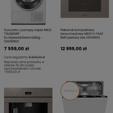
Suszarka z pompą ciepła MIELE
Piekarnik kompaktowy
TSL683WP
bezuchwytowy MIELE H 7440
EcoSpeed&Steam&9kg -
BMX perłowy beż 12548910
12448960
7 559,00 zł
12 999,00 zł
Cena regularna:
8 399,00 zł
Najniższa cena produktu w
okresie 30 dni przed
wprowadzeniem obniżki:
7 559,00 zł
800,00 zł