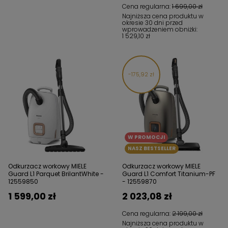
Cena regularna:
1 699,00 zł
Najniższa cena produktu w
okresie 30 dni przed
wprowadzeniem obniżki:
1 529,10 zł
175,92 zł
W PROMOCJI
NASZ BESTSELLER
Odkurzacz workowy MIELE
Odkurzacz workowy MIELE
Guard L1 Parquet BrilantWhite -
Guard L1 Comfort Titanium-PF
12559850
- 12559870
1 599,00 zł
2 023,08 zł
Cena regularna:
2 199,00 zł
Najniższa cena produktu w