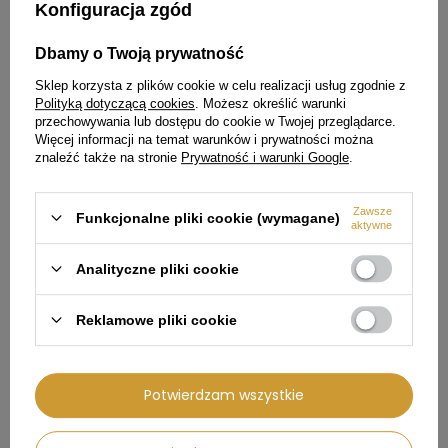
Konfiguracja zgód
Dbamy o Twoją prywatność
W PROMOCJI
Sklep korzysta z plików cookie w celu realizacji usług zgodnie z
Polityką dotyczącą cookies
. Możesz określić warunki
Zestaw garnków 4-częściowy
Pralka wolnostojąca MIELE
MIELE KMTS 5704-3 - 12625700
WWI880 WCS 9kg ładowana
przechowywania lub dostępu do cookie w Twojej przeglądarce.
od przodu - 12521560
Więcej informacji na temat warunków i prywatności można
znaleźć także na stronie
Prywatność i warunki Google
.
2 249,99 zł
7 799,00 zł
Cena regularna:
8 399,00 zł
Zawsze
Najniższa cena produktu w
Funkcjonalne pliki cookie (wymagane)
aktywne
okresie 30 dni przed
wprowadzeniem obniżki:
7 559,00 zł
Analityczne pliki cookie
Reklamowe pliki cookie
1 150,00 zł
Potwierdzam wszystkie