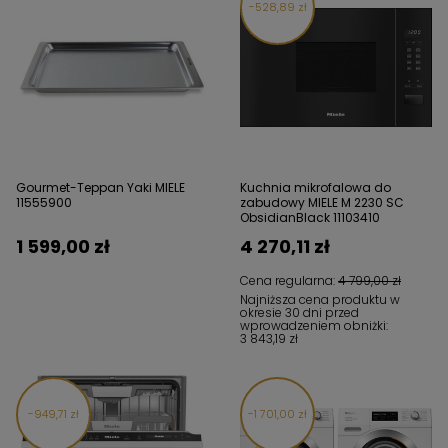
528,89 zł
Gourmet-Teppan Yaki MIELE
Kuchnia mikrofalowa do
11555900
zabudowy MIELE M 2230 SC
ObsidianBlack 11103410
1 599,00 zł
4 270,11 zł
Cena regularna:
4 799,00 zł
Najniższa cena produktu w
okresie 30 dni przed
wprowadzeniem obniżki:
3 843,19 zł
949,71 zł
1 701,00 zł