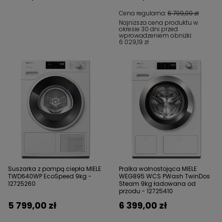
Cena regularna:
6 799,00 zł
Najniższa cena produktu w
okresie 30 dni przed
wprowadzeniem obniżki:
6 029,19 zł
Suszarka z pompą ciepła MIELE
Pralka wolnostojąca MIELE
TWD640WP EcoSpeed 9kg -
WEG895 WCS PWash TwinDos
12725260
Steam 9kg ładowana od
przodu - 12725410
5 799,00 zł
6 399,00 zł