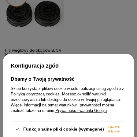
Filtr węglowy do okapów ELICA
180mm - CFC0141571
69,00 zł
Konfiguracja zgód
Cena regularna:
79,99 zł
Dbamy o Twoją prywatność
Najniższa cena produktu w
okresie 30 dni przed
wprowadzeniem obniżki:
Sklep korzysta z plików cookie w celu realizacji usług zgodnie z
50,99 zł
Polityką dotyczącą cookies
. Możesz określić warunki
przechowywania lub dostępu do cookie w Twojej przeglądarce.
Więcej informacji na temat warunków i prywatności można
znaleźć także na stronie
Prywatność i warunki Google
.
POLECAMY
Zawsze
Funkcjonalne pliki cookie (wymagane)
aktywne