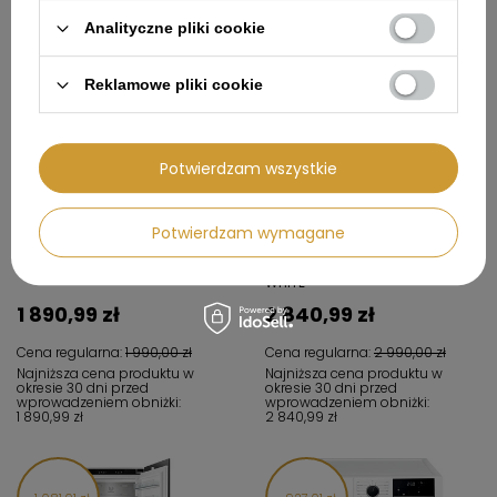
Analityczne pliki cookie
99,01 zł
149,01 zł
Reklamowe pliki cookie
Potwierdzam wszystkie
Potwierdzam wymagane
Okap przyścienny GLOBALO
Okap kuchenny wyspowy
LONATIO 90.2 BLACK
GLOBALO LONATIO ISOLA 90.3
WHITE
1 890,99 zł
2 840,99 zł
Cena regularna:
1 990,00 zł
Cena regularna:
2 990,00 zł
Najniższa cena produktu w
Najniższa cena produktu w
okresie 30 dni przed
okresie 30 dni przed
wprowadzeniem obniżki:
wprowadzeniem obniżki:
1 890,99 zł
2 840,99 zł