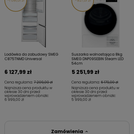
1 081,01 zł
927,01 zł
Lodówka do zabudowy SMEG
Suszarka wolnostojąca 8kg
C875TNMD Universal
SMEG DNP09SEBIN Steam LED
54cm
6 127,99 zł
5 251,99 zł
Cena regularna:
7 209,00 zł
Cena regularna:
6 179,00 zł
Najniższa cena produktu w
Najniższa cena produktu w
okresie 30 dni przed
okresie 30 dni przed
wprowadzeniem obniżki:
wprowadzeniem obniżki:
6 999,00 zł
5 999,00 zł
Zamówienia