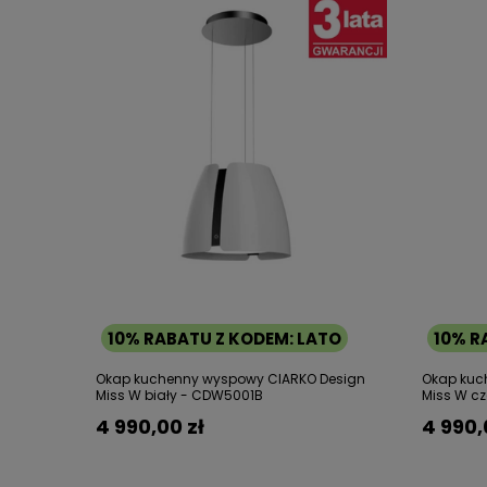
10% RABATU Z KODEM: LATO
10% R
Okap kuchenny wyspowy CIARKO Design
Okap kuc
Miss W biały - CDW5001B
Miss W c
4 990,00 zł
4 990,