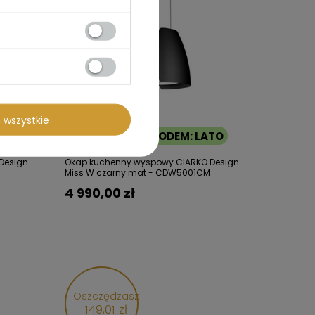
 wszystkie
ATO
10% RABATU Z KODEM: LATO
Design
Okap kuchenny wyspowy CIARKO Design
Miss W czarny mat - CDW5001CM
4 990,00 zł
Oszczędzasz
149,01 zł