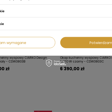
kie
kie
dzam wymagane
Potwierdzam
ABATU Z KODEM: LATO
10% RABATU Z KODEM: L
henny wyspowy CIARKO Design
Okap kuchenny wyspowy CIARKO 
iały - CDW3803B
ROTO W czarny - CDW3803C
00 zł
6 390,00 zł