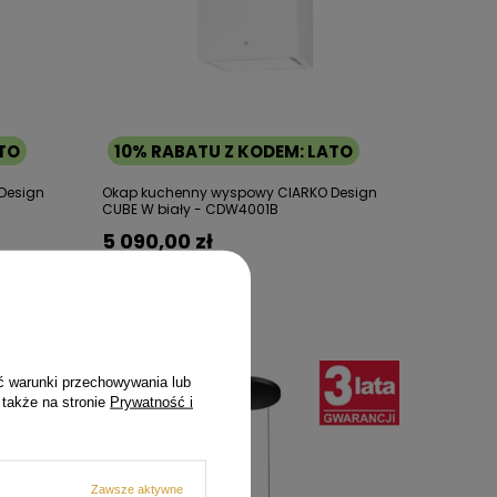
ATO
10% RABATU Z KODEM: LATO
Design
Okap kuchenny wyspowy CIARKO Design
CUBE W biały - CDW4001B
5 090,00 zł
ć warunki przechowywania lub
 także na stronie
Prywatność i
Zawsze aktywne