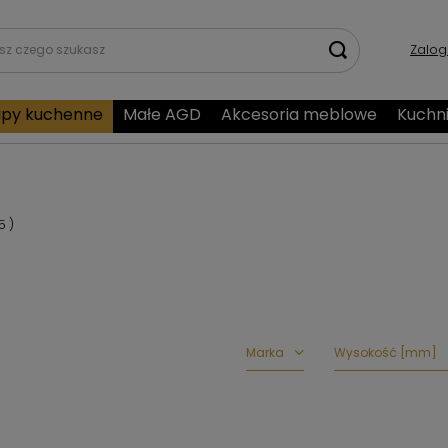
Zalog
py kuchenne
Małe AGD
Akcesoria meblowe
Kuchn
5
)
Marka
Wysokość [mm]