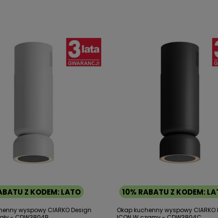
ABATU Z KODEM: LATO
10% RABATU Z KODEM: L
henny wyspowy CIARKO Design
Okap kuchenny wyspowy CIARKO 
iały - CDW3804B
ICON W czarny - CDW3804C