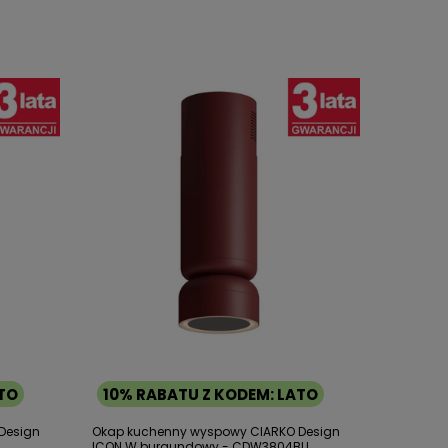
ATO
10% RABATU Z KODEM: LATO
Design
Okap kuchenny wyspowy CIARKO Design
ICON W burgundowy - CDW3804BU