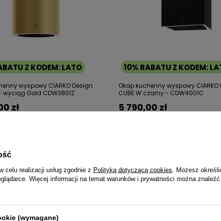
ABATU Z KODEM: LATO
10% RABATU Z KODEM: L
henny wyspowy CIARKO Design
Okap kuchenny wyspowy CIARKO 
- wyciąg Gold CDW3801Z
CUBE W czarny - CDW4001C
00 zł
5 790,00 zł
ość
w celu realizacji usług zgodnie z
Polityką dotyczącą cookies
. Możesz określi
eglądarce. Więcej informacji na temat warunków i prywatności można znaleźć
cookie (wymagane)