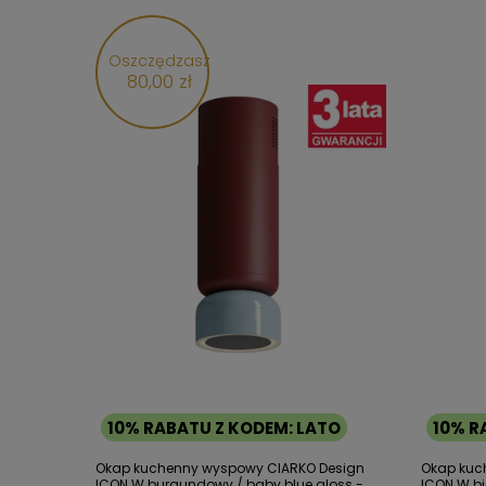
Oszczędzasz
80,00 zł
10% RABATU Z KODEM: LATO
10% R
Okap kuchenny wyspowy CIARKO Design
Okap kuc
ICON W burgundowy / baby blue gloss -
ICON W b