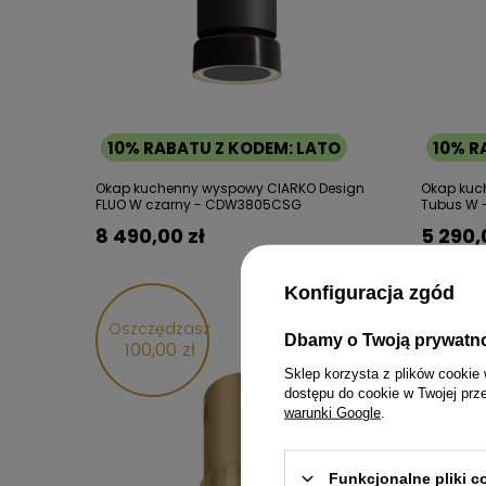
10% RABATU Z KODEM: LATO
10% R
Okap kuchenny wyspowy CIARKO Design
Okap kuc
FLUO W czarny - CDW3805CSG
Tubus W 
8 490,00 zł
5 290,
Konfiguracja zgód
Oszczędzasz
Dbamy o Twoją prywatn
100,00 zł
Sklep korzysta z plików cookie 
dostępu do cookie w Twojej prz
warunki Google
.
Funkcjonalne pliki 