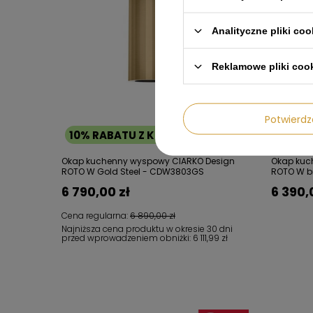
Analityczne pliki coo
Reklamowe pliki coo
Potwier
10% RABATU Z KODEM: LATO
10% R
Okap kuchenny wyspowy CIARKO Design
Okap kuc
ROTO W Gold Steel - CDW3803GS
ROTO W b
6 790,00 zł
6 390,
Cena regularna:
6 890,00 zł
Najniższa cena produktu w okresie 30 dni
przed wprowadzeniem obniżki:
6 111,99 zł