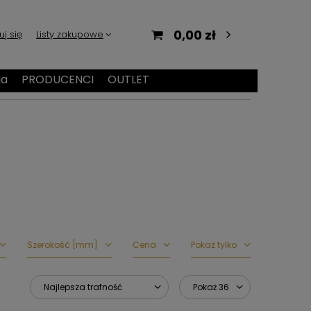
0,00 zł
uj się
Listy zakupowe
ia
PRODUCENCI
OUTLET
Szerokość [mm]
Cena
Pokaż tylko
Najlepsza trafność
Pokaż 36