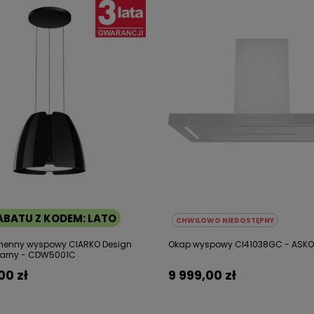
ABATU Z KODEM: LATO
CHWILOWO NIEDOSTĘPNY
henny wyspowy CIARKO Design
Okap wyspowy CI41038GC - ASKO
zarny - CDW5001C
00 zł
9 999,00 zł