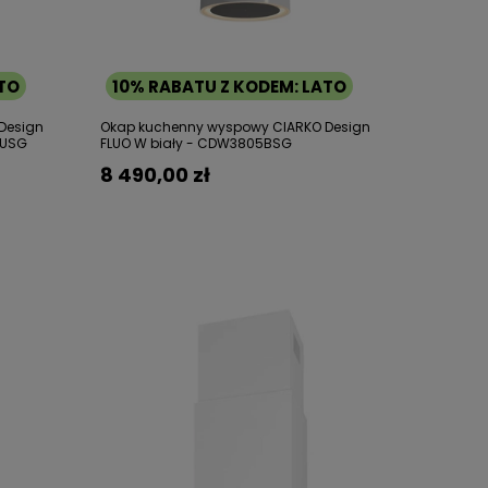
ATO
10% RABATU Z KODEM: LATO
Design
Okap kuchenny wyspowy CIARKO Design
BUSG
FLUO W biały - CDW3805BSG
8 490,00 zł