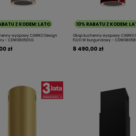
ABATU Z KODEM: LATO
10% RABATU Z KODEM: L
henny wyspowy CIARKO Design
Okap kuchenny wyspowy CIARKO 
cru - CDW3805ESG
FLUO W burgundowy - CDW3805
00 zł
8 490,00 zł