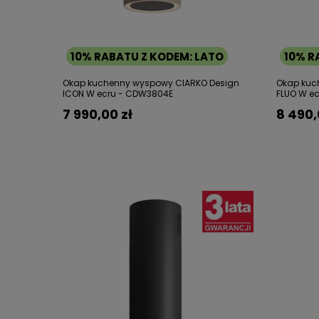
10% RABATU Z KODEM: LATO
10% R
Okap kuchenny wyspowy CIARKO Design
Okap kuc
ICON W ecru - CDW3804E
FLUO W e
7 990,00 zł
8 490,