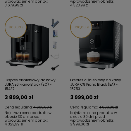
wprowadzeniem obniżki:
wprowadzeniem obniżki:
3 679,99 zł
4 323,99 zł
800,00 zł
100,00 zł
Ekspres ciśnieniowy do kawy
Ekspres ciśnieniowy do kawy
JURA E6 Piano Black (EC) -
JURA C9 Piano Black (EA) -
15437
15753
3 899,00 zł
3 999,00 zł
Cena regularna:
4 699,00 zł
Cena regularna:
4 099,00 zł
Najniższa cena produktu w
Najniższa cena produktu w
okresie 30 dni przed
okresie 30 dni przed
wprowadzeniem obniżki:
wprowadzeniem obniżki:
4 323,99 zł
3 999,00 zł