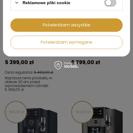
Reklamowe pliki cookie
Potwierdzam wszystkie
Potwierdzam wymagane
Ekspres ciśnieniowy do kawy
Ekspres ciśnieniowy do kawy
JURA E8 Midnight Silver (ED) -
JURA WE6 Piano Black (EA) -
15712
15417
5 399,00 zł
6 799,00 zł
Cena regularna:
5 499,00 zł
Najniższa cena produktu w
okresie 30 dni przed
wprowadzeniem obniżki:
5 399,00 zł
100,00 zł
100,00 zł