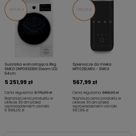
927,01 zł
100,01 zł
Suszarka wolnostojąca 8kg
Spieniacze do mleka
SMEG DNP09SEBIN Steam LED
MFF02BLMEU - SMEG
54cm
5 251,99 zł
567,99 zł
Cena regularna:
6 179,00 zł
Cena regularna:
668,00 zł
Najniższa cena produktu w
Najniższa cena produktu w
okresie 30 dni przed
okresie 30 dni przed
wprowadzeniem obniżki:
wprowadzeniem obniżki:
5 999,00 zł
567,99 zł