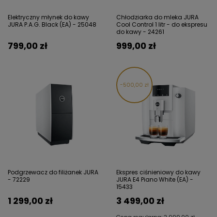
Elektryczny młynek do kawy
Chłodziarka do mleka JURA
JURA P.A.G. Black (EA) - 25048
Cool Control 1 litr - do ekspresu
do kawy - 24261
799,00 zł
999,00 zł
500,00 zł
Podgrzewacz do filiżanek JURA
Ekspres ciśnieniowy do kawy
- 72229
JURA E4 Piano White (EA) -
15433
1 299,00 zł
3 499,00 zł