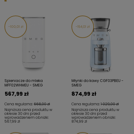
100,01 zł
154,01 zł
Spieniacze do mleka
Młynki do kawy CGF03PBEU -
MFF02WHMEU - SMEG
SMEG
567,99 zł
874,99 zł
Cena regularna:
668,00 zł
Cena regularna:
1 029,00 zł
Najniższa cena produktu w
Najniższa cena produktu w
okresie 30 dni przed
okresie 30 dni przed
wprowadzeniem obniżki:
wprowadzeniem obniżki:
567,99 zł
874,99 zł