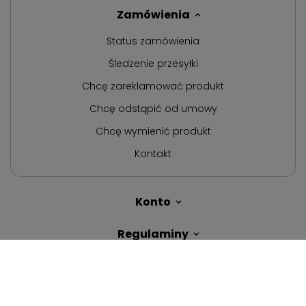
Zamówienia
Status zamówienia
Śledzenie przesyłki
Chcę zareklamować produkt
Chcę odstąpić od umowy
Chcę wymienić produkt
Kontakt
Konto
Regulaminy
Polecane kategorie
W sklepie prezentujemy ceny brutto (z VAT).