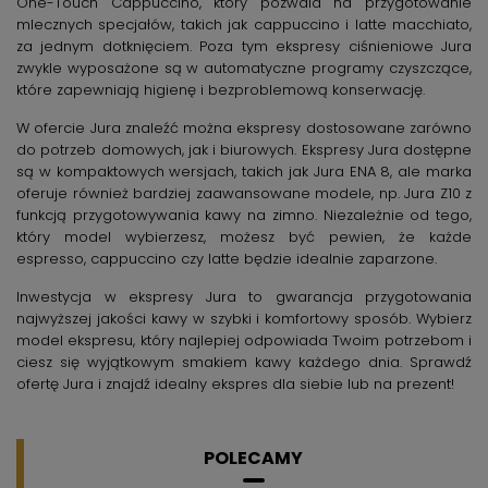
One-Touch Cappuccino, który pozwala na przygotowanie
mlecznych specjałów, takich jak cappuccino i latte macchiato,
za jednym dotknięciem. Poza tym ekspresy ciśnieniowe Jura
zwykle wyposażone są w automatyczne programy czyszczące,
które zapewniają higienę i bezproblemową konserwację.
W ofercie Jura znaleźć można ekspresy dostosowane zarówno
do potrzeb domowych, jak i biurowych. Ekspresy Jura dostępne
są w kompaktowych wersjach, takich jak Jura ENA 8, ale marka
oferuje również bardziej zaawansowane modele, np. Jura Z10 z
funkcją przygotowywania kawy na zimno. Niezależnie od tego,
który model wybierzesz, możesz być pewien, że każde
espresso, cappuccino czy latte będzie idealnie zaparzone.
Inwestycja w ekspresy Jura to gwarancja przygotowania
najwyższej jakości kawy w szybki i komfortowy sposób. Wybierz
model ekspresu, który najlepiej odpowiada Twoim potrzebom i
ciesz się wyjątkowym smakiem kawy każdego dnia. Sprawdź
ofertę Jura i znajdź idealny ekspres dla siebie lub na prezent!
POLECAMY