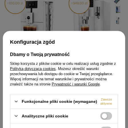
100,00 zł
349,00 zł
Konfiguracja zgód
Dbamy o Twoją prywatność
Ekspres ciśnieniowy do kawy
Ekspres ciśnieniowy do kawy
JURA ENA 8 Nordic White (EC) -
JURA E8 Piano White (EC) -
15491
15585
Sklep korzysta z plików cookie w celu realizacji usług zgodnie z
Polityką dotyczącą cookies
. Możesz określić warunki
4 399,00 zł
5 350,00 zł
przechowywania lub dostępu do cookie w Twojej przeglądarce.
Więcej informacji na temat warunków i prywatności można
Cena regularna:
4 499,00 zł
5 699,00 zł
Najniższa cena z 30
znaleźć także na stronie
Prywatność i warunki Google
.
dni przed obniżką
Najniższa cena produktu w
okresie 30 dni przed
wprowadzeniem obniżki:
4 139,99 zł
Zawsze
Funkcjonalne pliki cookie (wymagane)
aktywne
Analityczne pliki cookie
100,00 zł