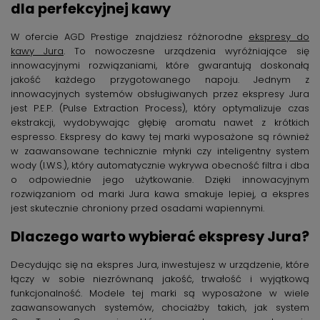
dla perfekcyjnej kawy
W ofercie AGD Prestige znajdziesz różnorodne
ekspresy do
kawy Jura
. To nowoczesne urządzenia wyróżniające się
innowacyjnymi rozwiązaniami, które gwarantują doskonałą
jakość każdego przygotowanego napoju. Jednym z
innowacyjnych systemów obsługiwanych przez ekspresy Jura
jest P.E.P. (Pulse Extraction Process), który optymalizuje czas
ekstrakcji, wydobywając głębię aromatu nawet z krótkich
espresso. Ekspresy do kawy tej marki wyposażone są również
w zaawansowane technicznie młynki czy inteligentny system
wody (I.W.S.), który automatycznie wykrywa obecność filtra i dba
o odpowiednie jego użytkowanie. Dzięki innowacyjnym
rozwiązaniom od marki Jura kawa smakuje lepiej, a ekspres
jest skutecznie chroniony przed osadami wapiennymi.
Dlaczego warto wybierać ekspresy Jura?
Decydując się na ekspres Jura, inwestujesz w urządzenie, które
łączy w sobie niezrównaną jakość, trwałość i wyjątkową
funkcjonalność. Modele tej marki są wyposażone w wiele
zaawansowanych systemów, chociażby takich, jak system