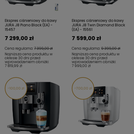
Ekspres ciśnieniowy do kawy
Ekspres ciśnieniowy do kawy
JURA J8 Piano Black (EA) -
JURA J8 Twin Diamond Black
15457
(EA) - 15561
7 299,00 zł
7 599,00 zł
Cena regularna:
7 399,00 zł
Cena regularna:
9 399,00 zł
Najniższa cena produktu w
Najniższa cena produktu w
okresie 30 dni przed
okresie 30 dni przed
wprowadzeniem obniżki:
wprowadzeniem obniżki:
7 819,99 zł
7 999,00 zł
100,00 zł
700,00 zł