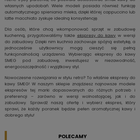
własnych upodobań. Wiele modeli posiada również funkcję
automatycznego spieniania mleka, dzięki której cappuccino lub
latte macchiato zyskuje idealną konsystencję.
Dla osób, które chcą wkomponować sprzęt w zabudowę
kuchenną, przygotowaliśmy także
ekspresy do kawy
w wersji
do zabudowy. Dzięki nim kuchnia zachowuje spójną estetykę, a
jednocześnie użytkownicy mogą cieszyć się pełną
funkcjonalnością urządzenia. Wybierając ekspresy do kawy
SMEG pod zabudowę, inwestujesz w niezawodność,
energooszczędność i wyjątkowy styl.
Nowoczesne rozwiązania w stylu retro? To właśnie ekspresy do
kawy SMEG! W naszym sklepie znajdziesz najnowsze modele
ekspresów tej marki dopasowanych do różnych potrzeb i
preferencji – zarówno w wersji wolnostojącej, jak i do
zabudowy. Sprawdź naszą ofertę i wybierz ekspres, który
sprawi, że każdy poranek będzie pełen aromatycznej kawy i
dobrego stylu!
POLECAMY