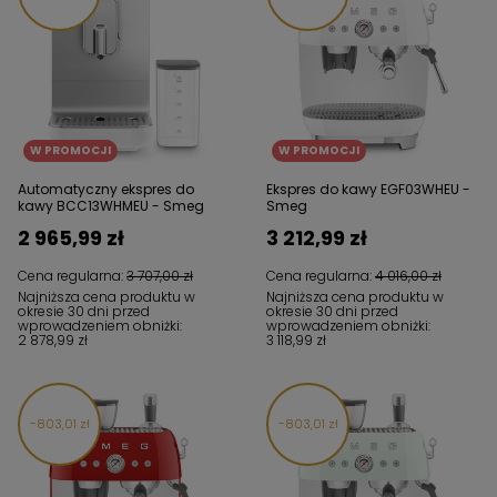
W PROMOCJI
W PROMOCJI
Automatyczny ekspres do
Ekspres do kawy EGF03WHEU -
kawy BCC13WHMEU - Smeg
Smeg
2 965,99 zł
3 212,99 zł
Cena regularna:
3 707,00 zł
Cena regularna:
4 016,00 zł
Najniższa cena produktu w
Najniższa cena produktu w
okresie 30 dni przed
okresie 30 dni przed
wprowadzeniem obniżki:
wprowadzeniem obniżki:
2 878,99 zł
3 118,99 zł
803,01 zł
803,01 zł