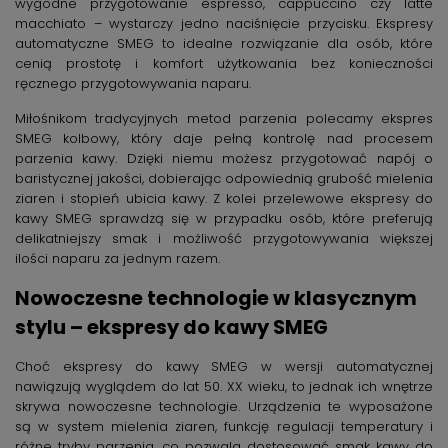
wygodne przygotowanie espresso, cappuccino czy latte
macchiato – wystarczy jedno naciśnięcie przycisku. Ekspresy
automatyczne SMEG to idealne rozwiązanie dla osób, które
cenią prostotę i komfort użytkowania bez konieczności
ręcznego przygotowywania naparu.
Miłośnikom tradycyjnych metod parzenia polecamy ekspres
SMEG kolbowy, który daje pełną kontrolę nad procesem
parzenia kawy. Dzięki niemu możesz przygotować napój o
baristycznej jakości, dobierając odpowiednią grubość mielenia
ziaren i stopień ubicia kawy. Z kolei przelewowe ekspresy do
kawy SMEG sprawdzą się w przypadku osób, które preferują
delikatniejszy smak i możliwość przygotowywania większej
ilości naparu za jednym razem.
Nowoczesne technologie w klasycznym
stylu – ekspresy do kawy SMEG
Choć ekspresy do kawy SMEG w wersji automatycznej
nawiązują wyglądem do lat 50. XX wieku, to jednak ich wnętrze
skrywa nowoczesne technologie. Urządzenia te wyposażone
są w system mielenia ziaren, funkcję regulacji temperatury i
różne tryby parzenia, co pozwala dostosować smak kawy do