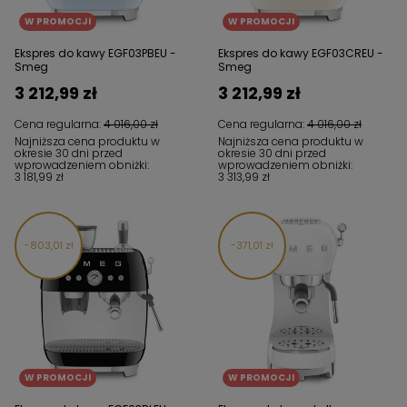
W PROMOCJI
W PROMOCJI
Ekspres do kawy EGF03PBEU -
Ekspres do kawy EGF03CREU -
Smeg
Smeg
3 212,99 zł
3 212,99 zł
Cena regularna:
4 016,00 zł
Cena regularna:
4 016,00 zł
Najniższa cena produktu w
Najniższa cena produktu w
okresie 30 dni przed
okresie 30 dni przed
wprowadzeniem obniżki:
wprowadzeniem obniżki:
3 181,99 zł
3 313,99 zł
803,01 zł
371,01 zł
W PROMOCJI
W PROMOCJI