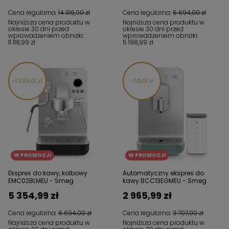
Cena regularna:
14 316,00 zł
Cena regularna:
6 694,00 zł
Najniższa cena produktu w
Najniższa cena produktu w
okresie 30 dni przed
okresie 30 dni przed
wprowadzeniem obniżki:
wprowadzeniem obniżki:
11 118,99 zł
5 198,99 zł
1 339,01 zł
741,01 zł
W PROMOCJI
W PROMOCJI
Ekspres do kawy, kolbowy
Automatyczny ekspres do
EMC02BLMEU - Smeg
kawy BCC13EGMEU - Smeg
5 354,99 zł
2 965,99 zł
Cena regularna:
6 694,00 zł
Cena regularna:
3 707,00 zł
Najniższa cena produktu w
Najniższa cena produktu w