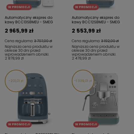
W PROMOCJI
W PROMOCJI
Automatyczny ekspres do
Automatyczny ekspres do
kawy BCC13SBMEU - SMEG
kawy BCC12SBMEU - SMEG
2 965,99 zł
2 553,99 zł
Cena regularna:
3 707,00 zł
Cena regularna:
3 192,00 zł
Najniższa cena produktu w
Najniższa cena produktu w
okresie 30 dni przed
okresie 30 dni przed
wprowadzeniem obniżki:
wprowadzeniem obniżki:
2 878,99 zł
2 478,99 zł
201,01 zł
1 339,01 zł
W PROMOCJI
W PROMOCJI