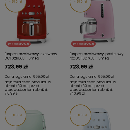
181,01 zł
181,01 zł
W PROMOCJI
W PROMOCJI
Ekspres przelewowy, czerwony
Ekspres przelewowy, pastelowy
DCF02RDEU - Smeg
róż DCF02PKEU - Smeg
723,99 zł
723,99 zł
Cena regularna:
905,00 zł
Cena regularna:
905,00 zł
Najniższa cena produktu w
Najniższa cena produktu w
okresie 30 dni przed
okresie 30 dni przed
wprowadzeniem obniżki:
wprowadzeniem obniżki:
710,99 zł
740,99 zł
181,01 zł
181,01 zł