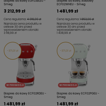
Ekspres do kawy EGF03BLEU -
Ekspres do kawy, kolbowy
Smeg
ECF02WHEU - Smeg
3 212,99 zł
1 481,99 zł
Cena regularna:
4 016,00 zł
Cena regularna:
1 853,00 zł
Najniższa cena produktu w
Najniższa cena produktu w
okresie 30 dni przed
okresie 30 dni przed
wprowadzeniem obniżki:
wprowadzeniem obniżki:
3 118,99 zł
1 438,99 zł
371,01 zł
371,01 zł
W PROMOCJI
W PROMOCJI
Ekspres do kawy ECF02RDEU -
Ekspres do kawy ECF02PGEU -
Smeg
Smeg
1 481,99 zł
1 481,99 zł