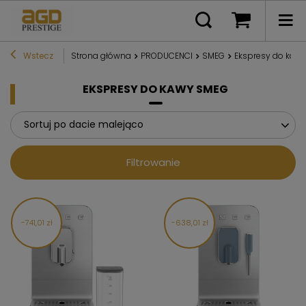
Wstecz
Strona główna
PRODUCENCI
SMEG
Ekspresy do kaw
EKSPRESY DO KAWY SMEG
Sortuj po dacie malejąco
Filtrowanie
741,01 zł
638,01 zł