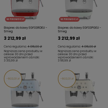
W PROMOCJI
W PROMOCJI
Ekspres do kawy EGF03RDEU -
Ekspres do kawy EGF03PGEU -
Smeg
Smeg
3 212,99 zł
3 212,99 zł
Cena regularna:
4 016,00 zł
Cena regularna:
4 016,00 zł
Najniższa cena produktu w
Najniższa cena produktu w
okresie 30 dni przed
okresie 30 dni przed
wprowadzeniem obniżki:
wprowadzeniem obniżki:
3 313,99 zł
3 181,99 zł
803,01 zł
803,01 zł