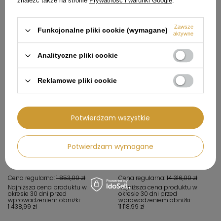
okresie 30 dni przed
okresie 30 dni przed
znaleźć także na stronie
Prywatność i warunki Google
.
wprowadzeniem obniżki:
wprowadzeniem obniżki:
1 438,99 zł
5 248,99 zł
Zawsze
Funkcjonalne pliki cookie (wymagane)
aktywne
371,01 zł
2 863,01 zł
Analityczne pliki cookie
Reklamowe pliki cookie
Potwierdzam wszystkie
W PROMOCJI
W PROMOCJI
Ekspres do kawy ECF02BLEU -
Ekspres do kawy do zabudowy
Potwierdzam wymagane
Smeg
SMEG Linea NG CMS4104G
1 481,99 zł
11 452,99 zł
Cena regularna:
1 853,00 zł
Cena regularna:
14 316,00 zł
Najniższa cena produktu w
Najniższa cena produktu w
okresie 30 dni przed
okresie 30 dni przed
wprowadzeniem obniżki:
wprowadzeniem obniżki:
1 438,99 zł
11 118,99 zł