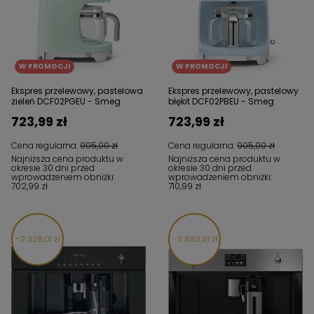
W PROMOCJI
W PROMOCJI
Ekspres przelewowy, pastelowa
Ekspres przelewowy, pastelowy
zieleń DCF02PGEU - Smeg
błękit DCF02PBEU - Smeg
723,99 zł
723,99 zł
Cena regularna:
905,00 zł
Cena regularna:
905,00 zł
Najniższa cena produktu w
Najniższa cena produktu w
okresie 30 dni przed
okresie 30 dni przed
wprowadzeniem obniżki:
wprowadzeniem obniżki:
702,99 zł
710,99 zł
2 328,01 zł
2 863,01 zł