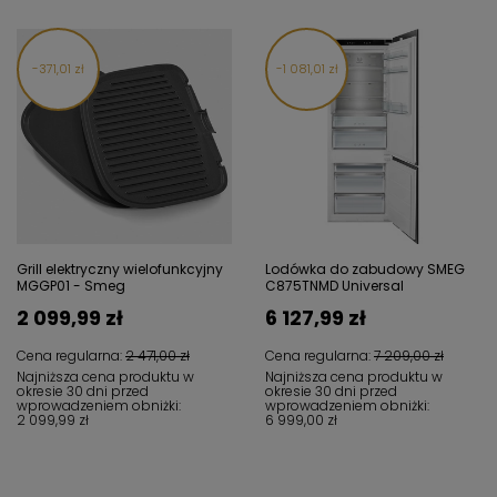
371,01 zł
1 081,01 zł
Grill elektryczny wielofunkcyjny
Lodówka do zabudowy SMEG
MGGP01 - Smeg
C875TNMD Universal
2 099,99 zł
6 127,99 zł
Cena regularna:
2 471,00 zł
Cena regularna:
7 209,00 zł
Najniższa cena produktu w
Najniższa cena produktu w
okresie 30 dni przed
okresie 30 dni przed
wprowadzeniem obniżki:
wprowadzeniem obniżki:
2 099,99 zł
6 999,00 zł