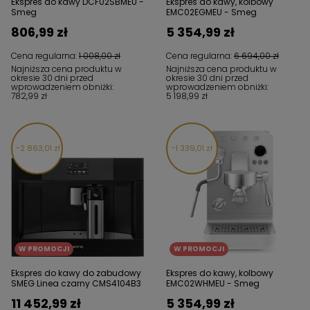
Ekspres do kawy DCF02SBMEU -
Ekspres do kawy, kolbowy
Smeg
EMC02EGMEU - Smeg
806,99 zł
5 354,99 zł
Cena regularna:
1 008,00 zł
Cena regularna:
6 694,00 zł
Najniższa cena produktu w
Najniższa cena produktu w
okresie 30 dni przed
okresie 30 dni przed
wprowadzeniem obniżki:
wprowadzeniem obniżki:
782,99 zł
5 198,99 zł
2 863,01 zł
1 339,01 zł
W PROMOCJI
W PROMOCJI
Ekspres do kawy do zabudowy
Ekspres do kawy, kolbowy
SMEG Linea czarny CMS4104B3
EMC02WHMEU - Smeg
11 452,99 zł
5 354,99 zł