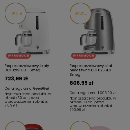
181,01 zł
201,01 zł
W PROMOCJI
W PROMOCJI
Ekspres przelewowy, biały
Ekspres przelewowy, stal
DCF02WHEU - Smeg
nierdzewna DCF02SSEU -
Smeg
723,99 zł
806,99 zł
Cena regularna:
905,00 zł
Cena regularna:
1 008,00 zł
Najniższa cena produktu w
okresie 30 dni przed
Najniższa cena produktu w
wprowadzeniem obniżki:
okresie 30 dni przed
710,99 zł
wprowadzeniem obniżki:
790,99 zł