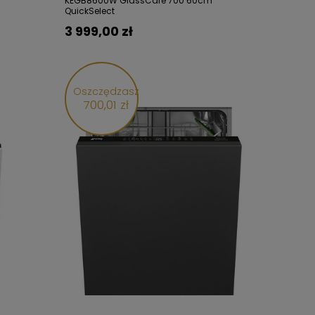
m
KEGB8600W GlassCare 700 60cm
QuickSelect
3 999,00 zł
Oszczędzasz
700,01 zł