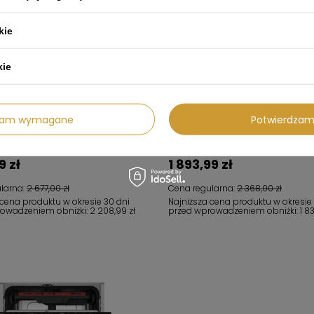
kie
kie
dzam wymagane
Potwierdzam
a do zabudowy 45cm SMEG
Zmywarka do naczyń, 45 cm ST45
N
SMEG
9 zł
1 893,99 zł
larna:
2 677,00 zł
Cena regularna:
2 368,00 zł
 cena produktu w okresie 30 dni
Najniższa cena produktu w okresie
rowadzeniem obniżki:
2 208,99 zł
przed wprowadzeniem obniżki:
1 8