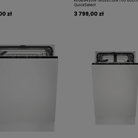
KEGB9420W GlassCare 700 60c
QuickSelect
00 zł
3 799,00 zł