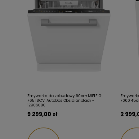
Zmywarka do zabudowy 60cm MIELE G
Zmywarka
7651 SCVi AutoDos Obsidianblack -
7000 45c
12906880
9 299,00 zł
2 999,