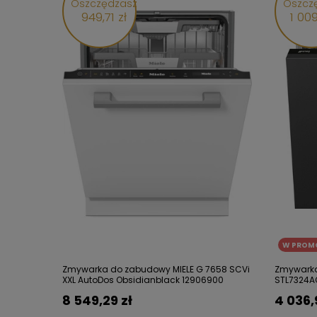
Oszczędzasz
Oszcz
949,71 zł
1 009
W PROM
Zmywarka do zabudowy MIELE G 7658 SCVi
Zmywark
XXL AutoDos Obsidianblack 12906900
STL7324A
8 549,29 zł
4 036,