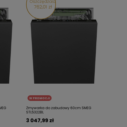
Oszczędzasz
762,01 zł
W PROMOCJI
MEG
Zmywarka do zabudowy 60cm SMEG
STL5322BL
3 047,99 zł