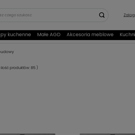
Zalog
py kuchenne
Małe AGD
Akcesoria meblowe
Kuchn
budowy
 ilość produktów:
85
)