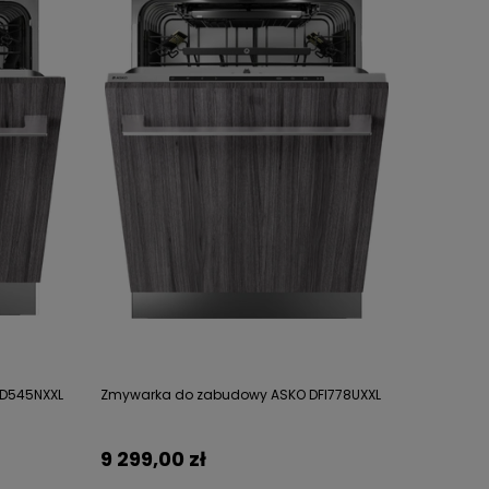
D545NXXL
Zmywarka do zabudowy ASKO DFI778UXXL
9 299,00 zł