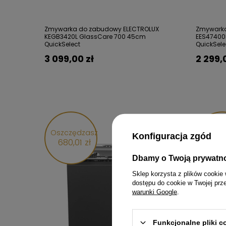
Zmywarka do zabudowy ELECTROLUX
Zmywarka
KEGB3420L GlassCare 700 45cm
EES47400L
QuickSelect
QuickSele
3 099,00 zł
2 299,
Oszczędzasz
Oszcz
Konfiguracja zgód
680,01 zł
535,
Dbamy o Twoją prywatn
Sklep korzysta z plików cookie 
dostępu do cookie w Twojej prz
warunki Google
.
Funkcjonalne pliki 