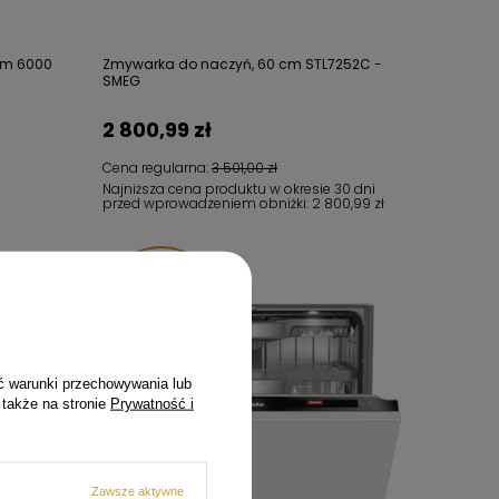
cm 6000
Zmywarka do naczyń, 60 cm STL7252C -
SMEG
2 800,99 zł
Cena regularna:
3 501,00 zł
Najniższa cena produktu w okresie 30 dni
przed wprowadzeniem obniżki:
2 800,99 zł
Oszczędzasz
800,00 zł
ć warunki przechowywania lub
 także na stronie
Prywatność i
Zawsze aktywne