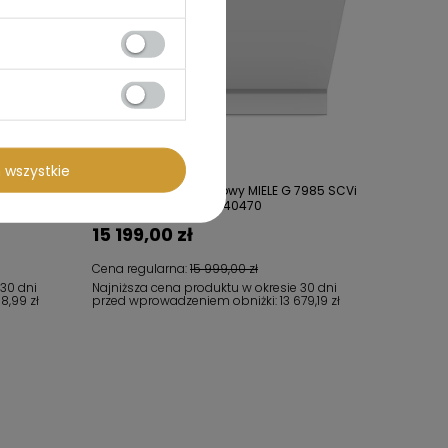
 wszystkie
12EIN -
Zmywarka do zabudowy MIELE G 7985 SCVi
XXL AutoDos K2O - 12440470
15 199,00 zł
Cena regularna:
15 999,00 zł
 30 dni
Najniższa cena produktu w okresie 30 dni
38,99 zł
przed wprowadzeniem obniżki:
13 679,19 zł