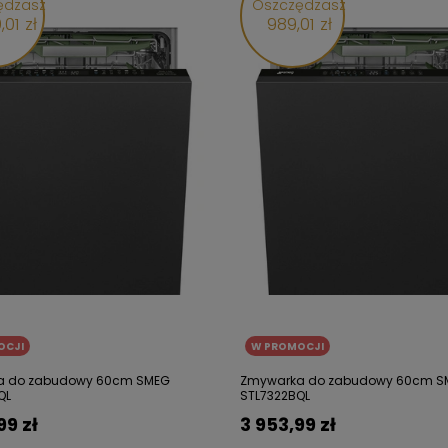
ędzasz
Oszczędzasz
,01 zł
989,01 zł
OCJI
W PROMOCJI
a do zabudowy 60cm SMEG
Zmywarka do zabudowy 60cm S
QL
STL7322BQL
99 zł
3 953,99 zł