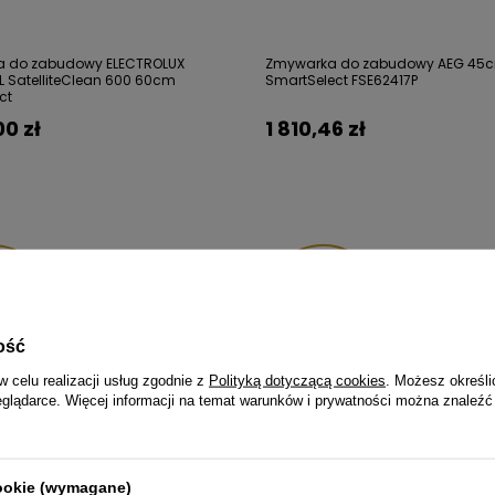
 do zabudowy ELECTROLUX
Zmywarka do zabudowy AEG 45
 SatelliteClean 600 60cm
SmartSelect FSE62417P
ct
00 zł
1 810,46 zł
ędzasz
Oszczędzasz
01 zł
474,01 zł
ość
w celu realizacji usług zgodnie z
Polityką dotyczącą cookies
. Możesz określi
eglądarce. Więcej informacji na temat warunków i prywatności można znaleźć
cookie (wymagane)