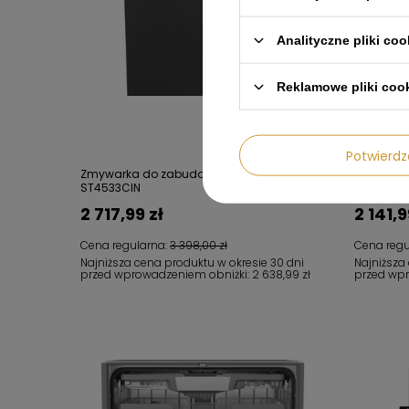
Analityczne pliki coo
Reklamowe pliki coo
Potwier
Zmywarka do zabudowy 45cm SMEG
Zmywark
ST4533CIN
ST4522DI
2 717,99 zł
2 141,9
Cena regularna:
3 398,00 zł
Cena regu
Najniższa cena produktu w okresie 30 dni
Najniższa
przed wprowadzeniem obniżki:
2 638,99 zł
przed wp