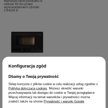
Najniższa cena produktu w
okresie 30 dni przed
wprowadzeniem obniżki:
3 843,19 zł
W PROMOCJI
Konfiguracja zgód
Kuchenka mikrofalowa do
zabudowy 39cm TEKA Infinity
Dbamy o Twoją prywatność
G1 Italdesign Giugiaro - ML 82-
G1 BIS L
Sklep korzysta z plików cookie w celu realizacji usług zgodnie z
Polityką dotyczącą cookies
. Możesz określić warunki
2 999,00 zł
przechowywania lub dostępu do cookie w Twojej przeglądarce.
Więcej informacji na temat warunków i prywatności można
znaleźć także na stronie
Prywatność i warunki Google
.
Czytaj więcej