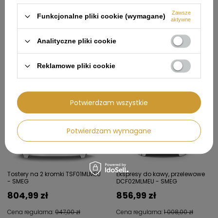
Zawsze
Funkcjonalne pliki cookie (wymagane)
aktywne
POLECAMY
Analityczne pliki cookie
Reklamowe pliki cookie
142,01 zł
151,01 zł
Potwierdzam wszystkie
Potwierdzam wymagane
Tostery na 2 kromki TSF01MLMEU
Ekspresy do kawy, przelewowe
- SMEG
DCF02MLMEU - SMEG
804,99 zł
856,99 zł
Cena regularna:
947,00 zł
Cena regularna:
1 008,00 zł