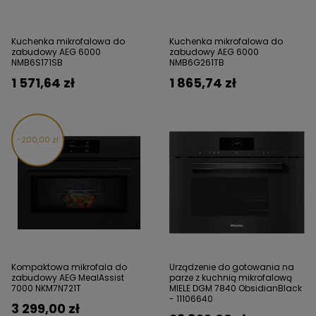
Kuchenka mikrofalowa do
Kuchenka mikrofalowa do
zabudowy AEG 6000
zabudowy AEG 6000
NMB6S171SB
NMB6G261TB
1 571,64 zł
1 865,74 zł
200,00 zł
Kompaktowa mikrofala do
Urządzenie do gotowania na
zabudowy AEG MealAssist
parze z kuchnią mikrofalową
7000 NKM7N721T
MIELE DGM 7840 ObsidianBlack
- 11106640
3 299,00 zł