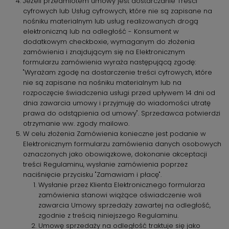
Jeżeli przedmiotem umowy jest dostarczanie Treści
cyfrowych lub Usług cyfrowych, które nie są zapisane na
nośniku materialnym lub usług realizowanych drogą
elektroniczną lub na odległość - Konsument w
dodatkowym checkboxie, wymaganym do złożenia
zamówienia i znajdującym się na Elektronicznym
formularzu zamówienia wyraża następującą zgodę:
"Wyrażam zgodę na dostarczenie treści cyfrowych, które
nie są zapisane na nośniku materialnym lub na
rozpoczęcie świadczenia usługi przed upływem 14 dni od
dnia zawarcia umowy i przyjmuję do wiadomości utratę
prawa do odstąpienia od umowy". Sprzedawca potwierdzi
otrzymanie ww. zgody mailowo.
W celu złożenia Zamówienia konieczne jest podanie w
Elektronicznym formularzu zamówienia danych osobowych
oznaczonych jako obowiązkowe, dokonanie akceptacji
treści Regulaminu, wysłanie zamówienia poprzez
naciśnięcie przycisku "Zamawiam i płacę".
Wysłanie przez Klienta Elektronicznego formularza
zamówienia stanowi wiążące oświadczenie woli
zawarcia Umowy sprzedaży zawartej na odległość,
zgodnie z treścią niniejszego Regulaminu.
Umowę sprzedaży na odległość traktuje się jako