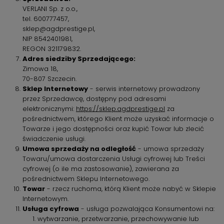
VERLANI Sp. z o.o.,
tel. 600777457,
sklep@agdprestige.pl,
NIP 8542401981,
REGON 321179832.
Adres siedziby Sprzedającego:
Zimowa 18,
70-807 Szczecin.
Sklep Internetowy
- serwis internetowy prowadzony
przez Sprzedawcę, dostępny pod adresami
elektronicznymi:
https://sklep.agdprestige.pl
za
pośrednictwem, którego Klient może uzyskać informacje o
Towarze i jego dostępności oraz kupić Towar lub zlecić
świadczenie usługi.
Umowa sprzedaży na odległość
- umowa sprzedaży
Towaru/umowa dostarczenia Usługi cyfrowej lub Treści
cyfrowej (o ile ma zastosowanie), zawierana za
pośrednictwem Sklepu Internetowego.
Towar
- rzecz ruchoma, którą Klient może nabyć w Sklepie
Internetowym.
Usługa cyfrowa
- usługa pozwalająca Konsumentowi na:
wytwarzanie, przetwarzanie, przechowywanie lub