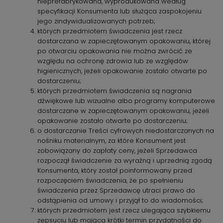
nieprefabrykowana, wyprodukowana według
specyfikacji Konsumenta lub służąca zaspokojeniu
jego zindywidualizowanych potrzeb;
których przedmiotem świadczenia jest rzecz
dostarczana w zapieczętowanym opakowaniu, której
po otwarciu opakowania nie można zwrócić ze
względu na ochronę zdrowia lub ze względów
higienicznych, jeżeli opakowanie zostało otwarte po
dostarczeniu;
których przedmiotem świadczenia są nagrania
dźwiękowe lub wizualne albo programy komputerowe
dostarczane w zapieczętowanym opakowaniu, jeżeli
opakowanie zostało otwarte po dostarczeniu;
o dostarczanie Treści cyfrowych niedostarczanych na
nośniku materialnym, za które Konsument jest
zobowiązany do zapłaty ceny, jeżeli Sprzedawca
rozpoczął świadczenie za wyraźną i uprzednią zgodą
Konsumenta, który został poinformowany przed
rozpoczęciem świadczenia, że po spełnieniu
świadczenia przez Sprzedawcę utraci prawo do
odstąpienia od umowy i przyjął to do wiadomości;
których przedmiotem jest rzecz ulegająca szybkiemu
zepsuciu lub mająca krótki termin przydatności do