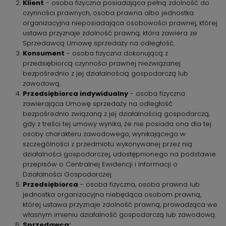
Klient
- osoba fizyczna posiadająca pełną zdolność do
czynności prawnych, osoba prawna albo jednostka
organizacyjna nieposiadająca osobowości prawnej, której
ustawa przyznaje zdolność prawną, która zawiera ze
Sprzedawcą Umowę sprzedaży na odległość.
Konsument
- osoba fizyczna dokonującą z
przedsiębiorcą czynności prawnej niezwiązanej
bezpośrednio z jej działalnością gospodarczą lub
zawodową.
Przedsiębiorca indywidualny
- osoba fizyczna
zawierająca Umowę sprzedaży na odległość
bezpośrednio związaną z jej działalnością gospodarczą,
gdy z treści tej umowy wynika, że nie posiada ona dla tej
osoby charakteru zawodowego, wynikającego w
szczególności z przedmiotu wykonywanej przez nią
działalności gospodarczej, udostępnionego na podstawie
przepisów o Centralnej Ewidencji i Informacji o
Działalności Gospodarczej.
Przedsiębiorca
- osoba fizyczna, osoba prawna lub
jednostka organizacyjna niebędąca osobom prawną,
której ustawa przyznaje zdolność prawną, prowadząca we
własnym imieniu działalność gospodarczą lub zawodową.
Sprzedawca: