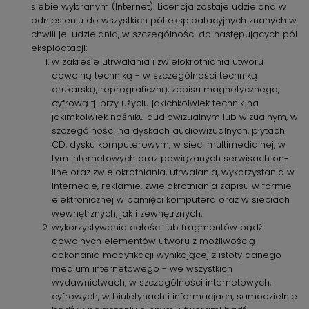
siebie wybranym (Internet). Licencja zostaje udzielona w
odniesieniu do wszystkich pól eksploatacyjnych znanych w
chwili jej udzielania, w szczególności do następujących pól
eksploatacji:
w zakresie utrwalania i zwielokrotniania utworu
dowolną techniką - w szczególności techniką
drukarską, reprograficzną, zapisu magnetycznego,
cyfrową tj. przy użyciu jakichkolwiek technik na
jakimkolwiek nośniku audiowizualnym lub wizualnym, w
szczególności na dyskach audiowizualnych, płytach
CD, dysku komputerowym, w sieci multimedialnej, w
tym internetowych oraz powiązanych serwisach on-
line oraz zwielokrotniania, utrwalania, wykorzystania w
Internecie, reklamie, zwielokrotniania zapisu w formie
elektronicznej w pamięci komputera oraz w sieciach
wewnętrznych, jak i zewnętrznych,
wykorzystywanie całości lub fragmentów bądź
dowolnych elementów utworu z możliwością
dokonania modyfikacji wynikającej z istoty danego
medium internetowego - we wszystkich
wydawnictwach, w szczególności internetowych,
cyfrowych, w biuletynach i informacjach, samodzielnie