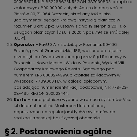
0000859711, NIP: 8522666251, REGON: 387039893, o kapitale
zakładowym: 800 000,00 złotych. Adres do doręczeń: al.
Piastów 30, 71-064 Szczecin, określany także jako:
„IdoPayments” będąca krajową instytucją płatniczą w
rozumieniu art. 2 pkt 16 ustawy z dnia 19 sierpnia 2011 r. o
usługach płatniczych (Dz.U. z 2020 r. poz. 794 ze zm.)[dalej:
„UUP”].
Operator -
PayU S.A. z siedzibą w Poznaniu, 60-166
Poznań, przy ul. Grunwaldzkiej 186, wpisana do rejestru
przedsiębiorców prowadzonego przez Sąd Rejonowy w
Poznaniu – Nowe Miasto i Wilda w Poznaniu, Wydział VIII
Gospodarczy Krajowego Rejestru Sądowego pod
numerem KRS 0000274399, o kapitale zakładowym w
wysokości 7.789.000 PLN, w całości opłaconym,
posiadająca numer identyfikacji podatkowej NIP: 779-23-
08-495, REGON 300523444.
Karta
– karta płatnicza wydana w ramach systemów Visa
lub International lub Mastercard International,
dopuszczona do regulacjami tychże systemów do
realizacji transakcji bez fizycznej obecności.
§ 2. Postanowienia ogólne