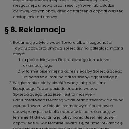
niezgodnej z umową oraz Treści cyfrowej lub Usłudze
cyfrowej, których obowiązek dostarczenia odpadł wskutek
odstąpienia od umowy.
§ 8. Reklamacja
Reklamację z tytułu wady Towaru albo niezgodności
Towaru z zawartą Umową sprzedaży na odległość można
złożyć:
za pośrednictwem Elektronicznego formularza
reklamacyjnego;
w formie pisemnej na adres siedziby Sprzedającego
lub poprzez e-mail na adres sklep@agdprestige.pl.
W zgłoszeniu należy określić wadę, jaką zdaniem
Kupującego Towar posiada, żądania wobec
Sprzedającego oraz jeżeli jest to możliwe –
udokumentować rzeczoną wadę oraz przedstawić dowód
zakupu Towaru w Sklepie Internetowym. Sprzedawca
obowiązany jest udzielić odpowiedzi na reklamację w
terminie 14 dni od dnia jej otrzymania. Jeżeli nie udzielił
odpowiedzi w ww terminie uważa się, że uznał reklamację.
Odpowiedź na reklamację Sprzedawca przekazuje