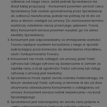
odbierze od niego rzecz. Jeżeli jednak Sprzedawca nie
złożył takiej propozycji - Konsument powinien zwrócić rzecz
Sprzedawcy (lub osobie upoważnionej przez Sprzedawcę
do odbioru) niezwłocznie, jednak nie później niż 14 dni od
dnia, w którym odstąpił od umowy. Do zachowania terminu
wystarczy odesłanie rzeczy przed jego upływem. Towar,
który Konsument zwraca powinien wysyłać go na adres
siedziby Sprzedawcy.
Konsument jest odpowiedzialny za zmniejszenie wartości
Towaru będące wynikiem korzystania z niego w sposób
wykraczający poza konieczny do stwierdzenia charakteru,
cech i funkcjonowania Towaru.
Konsument nie może odstąpić od umowy, jeżeli Treść
cyfrowa lub Usługa cyfrowa są dostarczane w zamian za
zapłatę ceny, a brak zgodności Treści cyfrowej lub Usługi
cyfrowej z umową jest nieistotny.
Sprzedawca może żądać zwrotu nośnika materialnego, na
którym dostarczył Treść cyfrową, w terminie 14 dni od dnia
otrzymania oświadczenia Konsumenta o odstąpieniu od
umowy. Konsument zwraca nośnik niezwłocznie i na koszt
Sprzedającego.
Sprzedawca jest zobowiązany do zwrotu ceny jedynie w
części odpowiadającej Treści lub Usłudze cyfrowej