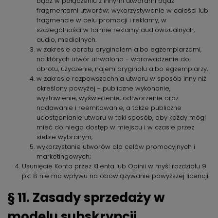
bądź w połączeniu z innymi utworami bądź
fragmentami utworów; wykorzystywanie w całości lub
fragmencie w celu promocji i reklamy, w
szczególności w formie reklamy audiowizualnych,
audio, medialnych.
w zakresie obrotu oryginałem albo egzemplarzami,
na których utwór utrwalono - wprowadzenie do
obrotu, użyczenie, najem oryginału albo egzemplarzy,
w zakresie rozpowszechnia utworu w sposób inny niż
określony powyżej - publiczne wykonanie,
wystawienie, wyświetlenie, odtworzenie oraz
nadawanie i reemitowanie, a także publiczne
udostępnianie utworu w taki sposób, aby każdy mógł
mieć do niego dostęp w miejscu i w czasie przez
siebie wybranym,
wykorzystanie utworów dla celów promocyjnych i
marketingowych;
Usunięcie Konta przez Klienta lub Opinii w myśl rozdziału 9
pkt 8 nie ma wpływu na obowiązywanie powyższej licencji.
§ 11. Zasady sprzedaży w
modelu subskrypcji