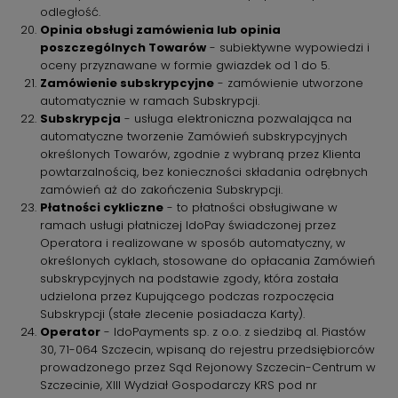
odległość.
Opinia obsługi zamówienia lub opinia
poszczególnych Towarów
- subiektywne wypowiedzi i
oceny przyznawane w formie gwiazdek od 1 do 5.
Zamówienie subskrypcyjne
- zamówienie utworzone
automatycznie w ramach Subskrypcji.
Subskrypcja
- usługa elektroniczna pozwalająca na
automatyczne tworzenie Zamówień subskrypcyjnych
określonych Towarów, zgodnie z wybraną przez Klienta
powtarzalnością, bez konieczności składania odrębnych
zamówień aż do zakończenia Subskrypcji.
Płatności cykliczne
- to płatności obsługiwane w
ramach usługi płatniczej IdoPay świadczonej przez
Operatora i realizowane w sposób automatyczny, w
określonych cyklach, stosowane do opłacania Zamówień
subskrypcyjnych na podstawie zgody, która została
udzielona przez Kupującego podczas rozpoczęcia
Subskrypcji (stałe zlecenie posiadacza Karty).
Operator
- IdoPayments sp. z o.o. z siedzibą al. Piastów
30, 71-064 Szczecin, wpisaną do rejestru przedsiębiorców
prowadzonego przez Sąd Rejonowy Szczecin-Centrum w
Szczecinie, XIII Wydział Gospodarczy KRS pod nr