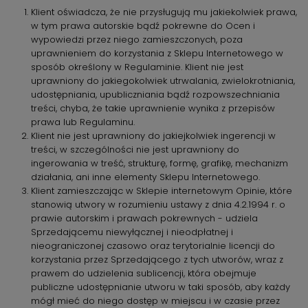
Klient oświadcza, że nie przysługują mu jakiekolwiek prawa,
w tym prawa autorskie bądź pokrewne do Ocen i
wypowiedzi przez niego zamieszczonych, poza
uprawnieniem do korzystania z Sklepu Internetowego w
sposób określony w Regulaminie. Klient nie jest
uprawniony do jakiegokolwiek utrwalania, zwielokrotniania,
udostępniania, upubliczniania bądź rozpowszechniania
treści, chyba, że takie uprawnienie wynika z przepisów
prawa lub Regulaminu.
Klient nie jest uprawniony do jakiejkolwiek ingerencji w
treści, w szczególności nie jest uprawniony do
ingerowania w treść, strukturę, formę, grafikę, mechanizm
działania, ani inne elementy Sklepu Internetowego.
Klient zamieszczając w Sklepie internetowym Opinie, które
stanowią utwory w rozumieniu ustawy z dnia 4.2.1994 r. o
prawie autorskim i prawach pokrewnych - udziela
Sprzedającemu niewyłącznej i nieodpłatnej i
nieograniczonej czasowo oraz terytorialnie licencji do
korzystania przez Sprzedającego z tych utworów, wraz z
prawem do udzielenia sublicencji, która obejmuje
publiczne udostępnianie utworu w taki sposób, aby każdy
mógł mieć do niego dostęp w miejscu i w czasie przez