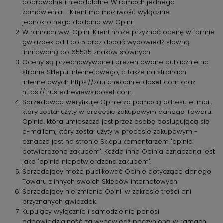
dobrowolne i nieodpłatne. W ramach jednego
zamówienia - Klient ma możliwość wyłącznie
jednokrotnego dodania ww Opinii.
W ramach ww. Opinii Klient może przyznać ocenę w formie
gwiazdek od 1 do 5 oraz dodać wypowiedź słowną
limitowaną do 65535 znaków słownych.
Oceny są przechowywane i prezentowane publicznie na
stronie Sklepu Internetowego, a także na stronach
internetowych
https://zaufaneopinie.idosell.com
oraz
https://trustedreviews.idosell.com
.
Sprzedawca weryfikuje Opinie za pomocą adresu e-mail,
który został użyty w procesie zakupowym danego Towaru.
Opinia, która umieszcza jest przez osobę posługującą się
e-mailem, który został użyty w procesie zakupowym -
oznacza jest na stronie Sklepu komentarzem "opinia
potwierdzona zakupem". Każda inna Opinia oznaczana jest
jako "opinia niepotwierdzona zakupem".
Sprzedający może publikować Opinie dotyczące danego
Towaru z innych swoich Sklepów internetowych.
Sprzedający nie zmienia Opinii w zakresie treści ani
przyznanych gwiazdek.
Kupujący wyłącznie i samodzielnie ponosi
odpowiedzialność za wypowiedź poczynioną w ramach