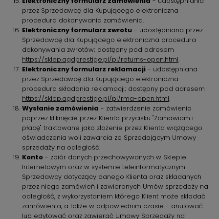
Elektroniczny formularz zamówienia
- udostępniania
przez Sprzedawcę dla Kupującego elektroniczna
procedura dokonywania zamówienia.
Elektroniczny formularz zwrotu
- udostępniana przez
Sprzedawcę dla Kupującego elektroniczna procedura
dokonywania zwrotów; dostępny pod adresem
https://sklep.agdprestige.pl/pl/returns-open.html
.
Elektroniczny formularz reklamacji
- udostępniana
przez Sprzedawcę dla Kupującego elektroniczna
procedura składania reklamacji; dostępny pod adresem
https://sklep.agdprestige.pl/pl/rma-open.html
.
Wysłanie zamówienia
- zatwierdzenie zamówienia
poprzez kliknięcie przez Klienta przycisku "Zamawiam i
płacę" traktowane jako złożenie przez Klienta wiążącego
oświadczenia woli zawarcia ze Sprzedającym Umowy
sprzedaży na odległość.
Konto
- zbiór danych przechowywanych w Sklepie
Internetowym oraz w systemie teleinformatycznym
Sprzedawcy dotyczący danego Klienta oraz składanych
przez niego zamówień i zawieranych Umów sprzedaży na
odległość, z wykorzystaniem którego Klient może składać
zamówienia, a także w odpowiednim czasie - anulować
lub edytować oraz zawierać Umowy Sprzedaży na