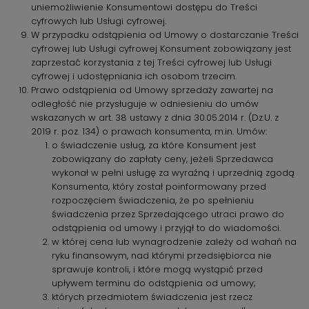
uniemożliwienie Konsumentowi dostępu do Treści
cyfrowych lub Usługi cyfrowej.
W przypadku odstąpienia od Umowy o dostarczanie Treści
cyfrowej lub Usługi cyfrowej Konsument zobowiązany jest
zaprzestać korzystania z tej Treści cyfrowej lub Usługi
cyfrowej i udostępniania ich osobom trzecim.
Prawo odstąpienia od Umowy sprzedaży zawartej na
odległość nie przysługuje w odniesieniu do umów
wskazanych w art. 38 ustawy z dnia 30.05.2014 r. (Dz.U. z
2019 r. poz. 134) o prawach konsumenta, m.in. Umów:
o świadczenie usług, za które Konsument jest
zobowiązany do zapłaty ceny, jeżeli Sprzedawca
wykonał w pełni usługę za wyraźną i uprzednią zgodą
Konsumenta, który został poinformowany przed
rozpoczęciem świadczenia, że po spełnieniu
świadczenia przez Sprzedającego utraci prawo do
odstąpienia od umowy i przyjął to do wiadomości.
w której cena lub wynagrodzenie zależy od wahań na
ryku finansowym, nad którymi przedsiębiorca nie
sprawuje kontroli, i które mogą wystąpić przed
upływem terminu do odstąpienia od umowy;
których przedmiotem świadczenia jest rzecz