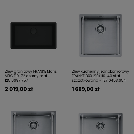
Zlew granitowy FRANKE Maris
Zlew kuchenny jednokomorowy
MRG 110-72 czarny mat -
FRANKE BXX 210/110-40 stal
125.0697.757
szczotkowana - 127.0453.654
2 019,00 zł
1 669,00 zł