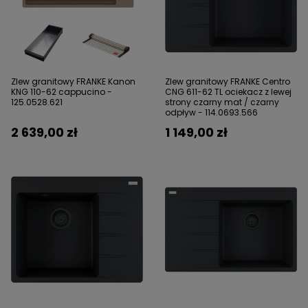
Zlew granitowy FRANKE Kanon
Zlew granitowy FRANKE Centro
KNG 110-62 cappucino -
CNG 611-62 TL ociekacz z lewej
125.0528.621
strony czarny mat / czarny
odpływ - 114.0693.566
2 639,00 zł
1 149,00 zł