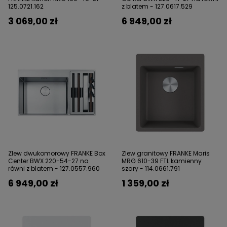
125.0721.162
z blatem - 127.0617.529
3 069,00 zł
6 949,00 zł
Zlew dwukomorowy FRANKE Box
Zlew granitowy FRANKE Maris
Center BWX 220-54-27 na
MRG 610-39 FTL kamienny
równi z blatem - 127.0557.960
szary - 114.0661.791
6 949,00 zł
1 359,00 zł