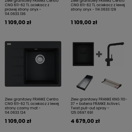
Zlew granitowy FRANKE Centro
Zlew granitowy FRANKE Centro
CNG 611-62 TL ociekacz z
CNG 611-62 TL ociekacz z lewej
prawej strony onyx -
strony onyx - 114.0633.129
114.0633.136
1 109,00 zł
1 109,00 zł
Zlew granitowy FRANKE Centro
Zlew granitowy FRANKE KNG 110-
CNG 611-62 TL ociekacz z lewej
37 + bateria FRANKE Active L
strony czarny mat -
Twist pull-out spray -
114.0633.124
125.0697.691
1 109,00 zł
4 679,00 zł