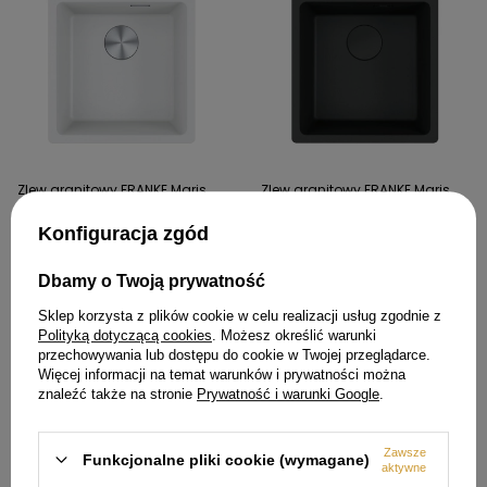
Zlew granitowy FRANKE Maris
Zlew granitowy FRANKE Maris
MRG 610-39 FTL biały polarny -
MRG 610-39 FTL czarny mat -
114.0661.789
114.0693.580
Konfiguracja zgód
1 359,00 zł
1 399,00 zł
Dbamy o Twoją prywatność
Sklep korzysta z plików cookie w celu realizacji usług zgodnie z
Polityką dotyczącą cookies
. Możesz określić warunki
przechowywania lub dostępu do cookie w Twojej przeglądarce.
Więcej informacji na temat warunków i prywatności można
znaleźć także na stronie
Prywatność i warunki Google
.
Zawsze
Funkcjonalne pliki cookie (wymagane)
aktywne