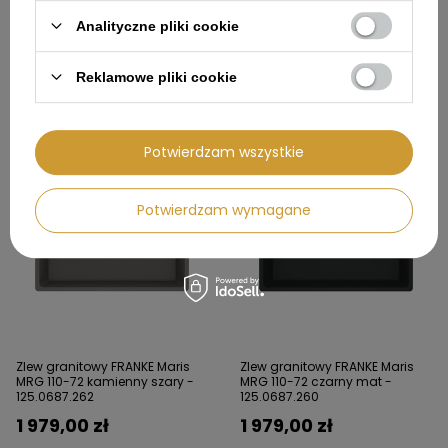
Analityczne pliki cookie
Zlew granitowy FRANKE Maris
Zlew granitowy FRANKE Maris
MRG 610-39 FTL czarny mat -
MRG 110-72 biały polarny -
114.0661.790
125.0687.263
Reklamowe pliki cookie
1 359,00 zł
1 979,00 zł
Potwierdzam wszystkie
Potwierdzam wymagane
Zlew granitowy FRANKE Maris
Zlew granitowy FRANKE Maris
MRG 110-72 kamienny szary -
MRG 110-72 czarny mat -
125.0687.262
125.0687.260
1 979,00 zł
1 979,00 zł