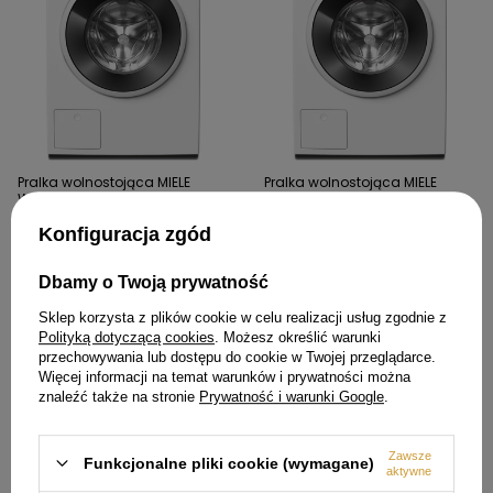
Pralka wolnostojąca MIELE
Pralka wolnostojąca MIELE
WWB360 WCS PWash 8kg
WWA120 WCS​ 8kg Active
ładowana od przodu -
ładowana od przodu -
12725340​
12725330​
Konfiguracja zgód
4 999,00 zł
4 399,00 zł
Dbamy o Twoją prywatność
Sklep korzysta z plików cookie w celu realizacji usług zgodnie z
Polityką dotyczącą cookies
. Możesz określić warunki
przechowywania lub dostępu do cookie w Twojej przeglądarce.
Więcej informacji na temat warunków i prywatności można
znaleźć także na stronie
Prywatność i warunki Google
.
Zawsze
Funkcjonalne pliki cookie (wymagane)
aktywne