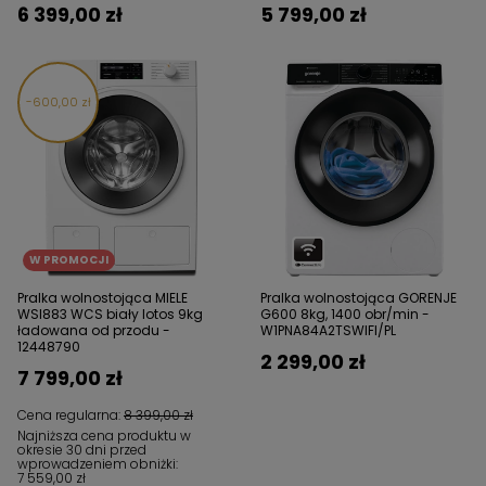
6 399,00 zł
5 799,00 zł
600,00 zł
W PROMOCJI
Pralka wolnostojąca MIELE
Pralka wolnostojąca GORENJE
WSI883 WCS biały lotos 9kg
G600 8kg, 1400 obr/min -
ładowana od przodu -
W1PNA84A2TSWIFI/PL
12448790
2 299,00 zł
7 799,00 zł
Cena regularna:
8 399,00 zł
Najniższa cena produktu w
okresie 30 dni przed
wprowadzeniem obniżki:
7 559,00 zł