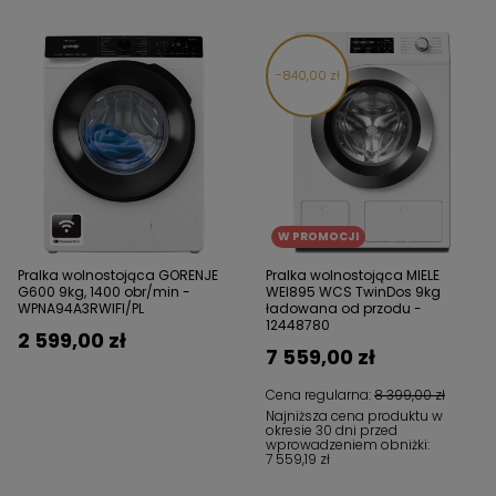
840,00 zł
W PROMOCJI
Pralka wolnostojąca GORENJE
Pralka wolnostojąca MIELE
G600 9kg, 1400 obr/min -
WEI895 WCS TwinDos 9kg
WPNA94A3RWIFI/PL
ładowana od przodu -
12448780
2 599,00 zł
7 559,00 zł
Cena regularna:
8 399,00 zł
Najniższa cena produktu w
okresie 30 dni przed
wprowadzeniem obniżki:
7 559,19 zł