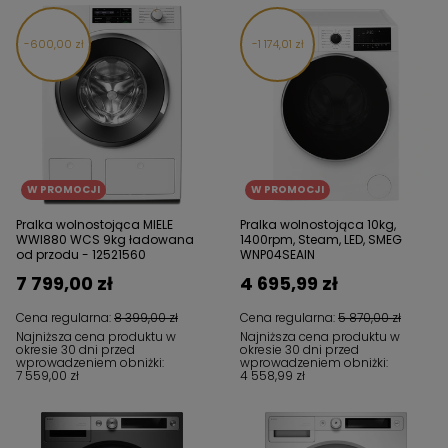
600,00 zł
1 174,01 zł
W PROMOCJI
W PROMOCJI
Pralka wolnostojąca MIELE
Pralka wolnostojąca 10kg,
WWI880 WCS 9kg ładowana
1400rpm, Steam, LED, SMEG
od przodu - 12521560
WNP04SEAIN
7 799,00 zł
4 695,99 zł
Cena regularna:
8 399,00 zł
Cena regularna:
5 870,00 zł
Najniższa cena produktu w
Najniższa cena produktu w
okresie 30 dni przed
okresie 30 dni przed
wprowadzeniem obniżki:
wprowadzeniem obniżki:
7 559,00 zł
4 558,99 zł