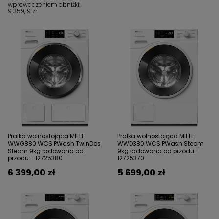
wprowadzeniem obniżki:
9 359,19 zł
Pralka wolnostojąca MIELE
Pralka wolnostojąca MIELE
WWG880 WCS PWash TwinDos
WWD380 WCS PWash Steam
Steam 9kg ładowana od
9kg ładowana od przodu -
przodu - 12725380
12725370​
6 399,00 zł
5 699,00 zł