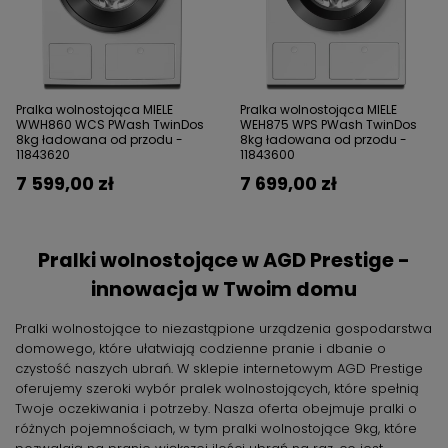
Pralka wolnostojąca MIELE
Pralka wolnostojąca MIELE
WWH860 WCS PWash TwinDos
WEH875 WPS PWash TwinDos
8kg ładowana od przodu -
8kg ładowana od przodu -
11843620
11843600
7 599,00 zł
7 699,00 zł
Pralki wolnostojące w AGD Prestige -
innowacja w Twoim domu
Pralki wolnostojące to niezastąpione urządzenia gospodarstwa
domowego, które ułatwiają codzienne pranie i dbanie o
czystość naszych ubrań. W sklepie internetowym AGD Prestige
oferujemy szeroki wybór pralek wolnostojących, które spełnią
Twoje oczekiwania i potrzeby. Nasza oferta obejmuje pralki o
różnych pojemnościach, w tym pralki wolnostojące 9kg, które