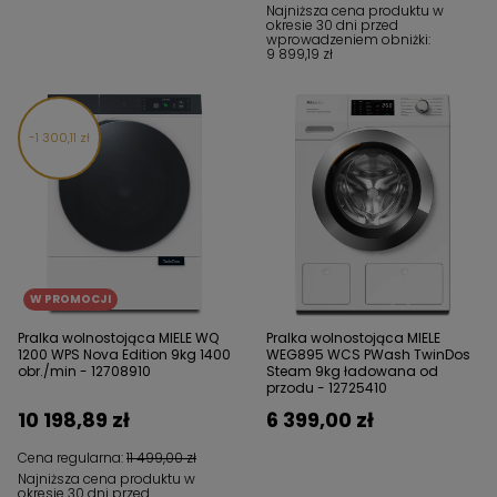
Najniższa cena produktu w
okresie 30 dni przed
wprowadzeniem obniżki:
9 899,19 zł
1 300,11 zł
W PROMOCJI
Pralka wolnostojąca MIELE WQ
Pralka wolnostojąca MIELE
1200 WPS Nova Edition 9kg 1400
WEG895 WCS PWash TwinDos
obr./min - 12708910
Steam 9kg ładowana od
przodu - 12725410
10 198,89 zł
6 399,00 zł
Cena regularna:
11 499,00 zł
Najniższa cena produktu w
okresie 30 dni przed