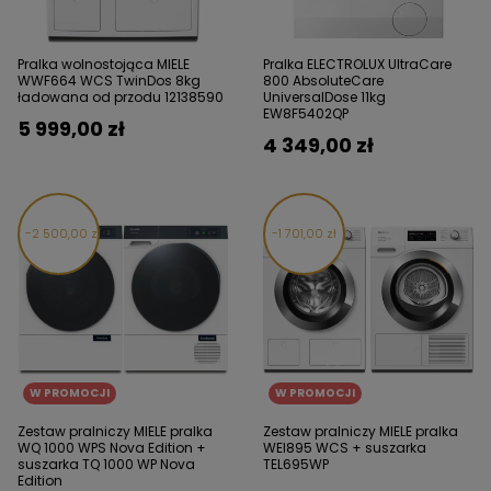
Pralka wolnostojąca MIELE
Pralka ELECTROLUX UltraCare
WWF664 WCS TwinDos 8kg
800 AbsoluteCare
ładowana od przodu 12138590
UniversalDose 11kg
EW8F5402QP
5 999,00 zł
4 349,00 zł
2 500,00 zł
1 701,00 zł
W PROMOCJI
W PROMOCJI
Zestaw pralniczy MIELE pralka
Zestaw pralniczy MIELE pralka
WQ 1000 WPS Nova Edition +
WEI895 WCS + suszarka
suszarka TQ 1000 WP Nova
TEL695WP
Edition