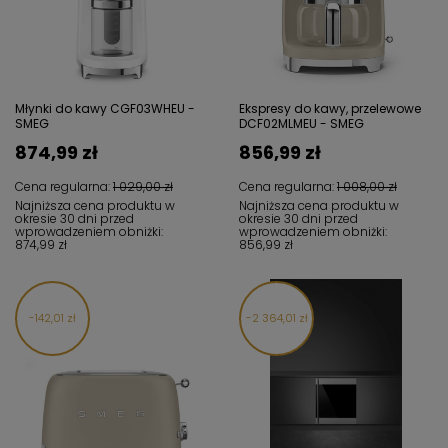
Młynki do kawy CGF03WHEU -
Ekspresy do kawy, przelewowe
SMEG
DCF02MLMEU - SMEG
874,99 zł
856,99 zł
Cena regularna:
1 029,00 zł
Cena regularna:
1 008,00 zł
Najniższa cena produktu w
Najniższa cena produktu w
okresie 30 dni przed
okresie 30 dni przed
wprowadzeniem obniżki:
wprowadzeniem obniżki:
874,99 zł
856,99 zł
142,01 zł
2 364,01 zł