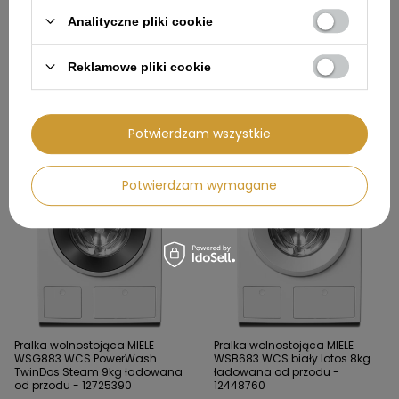
Analityczne pliki cookie
Pralka wolnostojąca MIELE
Pralka wolnostojąca MIELE
WEA135 WCS 8kg ładowana od
WWG760 WPS TwinDos 9kg
Reklamowe pliki cookie
przodu - 12725360
ładowana od przodu -
11920770
4 399,00 zł
7 699,00 zł
Potwierdzam wszystkie
Potwierdzam wymagane
Pralka wolnostojąca MIELE
Pralka wolnostojąca MIELE
WSG883 WCS PowerWash
WSB683 WCS biały lotos 8kg
TwinDos Steam 9kg ładowana
ładowana od przodu -
od przodu - 12725390
12448760