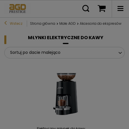
Wstecz
Strona główna
Małe AGD
Akcesoria do ekspresów
M
MŁYNKI ELEKTRYCZNE DO KAWY
Sortuj po dacie malejąco
Elektryczny młynek do kawy