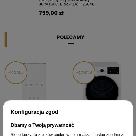
JURA P.A.G. Black (EA) - 25048
799,00 zł
POLECAMY
100,01 zł
927,01 zł
Konfiguracja zgód
Dbamy o Twoją prywatność
Spieniacze do mleka
Suszarka wolnostojąca 8kg
MFF02WHMEU - SMEG
SMEG DNP09SEBIN Steam LED
Sklep korzysta z plików cookie w celu realizacji usług zgodnie z