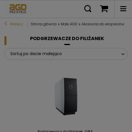
Wstecz
Strona główna
Małe AGD
Akcesoria do ekspresów
P
PODGRZEWACZE DO FILIŻANEK
Sortuj po dacie malejąco
Podgrzewacz do filiżanek JURA