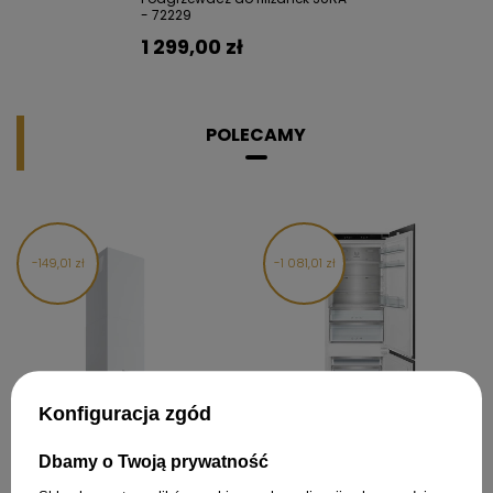
- 72229
1 299,00 zł
POLECAMY
149,01 zł
1 081,01 zł
Konfiguracja zgód
Okap kuchenny wyspowy
Lodówka do zabudowy SMEG
Dbamy o Twoją prywatność
GLOBALO LONATIO ISOLA 90.3
C875TNMD Universal