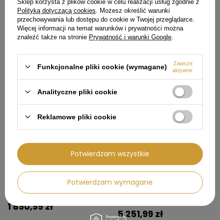
WHITE
Sklep korzysta z plików cookie w celu realizacji usług zgodnie z
Polityką dotyczącą cookies
. Możesz określić warunki
2 840,99 zł
6 127,99 zł
przechowywania lub dostępu do cookie w Twojej przeglądarce.
Więcej informacji na temat warunków i prywatności można
Cena regularna:
2 990,00 zł
Cena regularna:
7 209,00 zł
znaleźć także na stronie
Prywatność i warunki Google
.
Najniższa cena produktu w
Najniższa cena produktu w
okresie 30 dni przed
okresie 30 dni przed
wprowadzeniem obniżki:
wprowadzeniem obniżki:
2 840,99 zł
6 999,00 zł
Zawsze
Funkcjonalne pliki cookie (wymagane)
aktywne
Analityczne pliki cookie
99,01 zł
927,01 zł
Reklamowe pliki cookie
Potwierdzam wszystkie
Potwierdzam wymagane
Okap przyścienny GLOBALO
Suszarka wolnostojąca 8kg
LONATIO 90.2 BLACK
SMEG DNP09SEBIN Steam LED
54cm
1 890,99 zł
5 251,99 zł