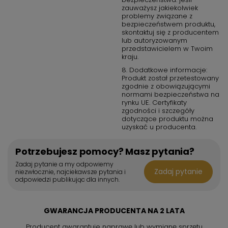
zauważysz jakiekolwiek
problemy związane z
bezpieczeństwem produktu,
skontaktuj się z producentem
lub autoryzowanym
przedstawicielem w Twoim
kraju.
8. Dodatkowe informacje:
Produkt został przetestowany
zgodnie z obowiązującymi
normami bezpieczeństwa na
rynku UE. Certyfikaty
zgodności i szczegóły
dotyczące produktu można
uzyskać u producenta.
Potrzebujesz pomocy? Masz pytania?
Zadaj pytanie a my odpowiemy
Zadaj pytanie
niezwłocznie, najciekawsze pytania i
odpowiedzi publikując dla innych.
GWARANCJA PRODUCENTA NA 2 LATA
Producent gwarantuje naprawę lub wymianę sprzętu