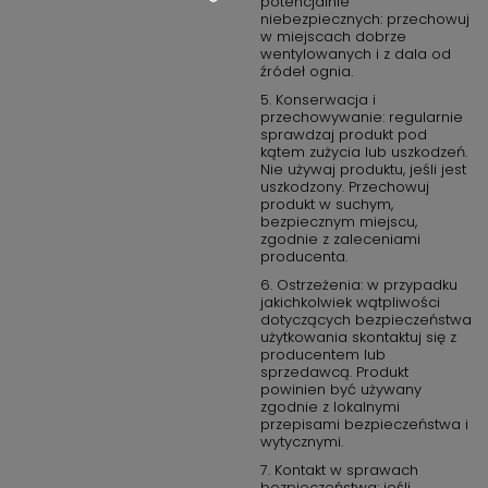
potencjalnie
Standard higieny JURA: certyfikat TÜV
niebezpiecznych: przechowuj
w miejscach dobrze
wentylowanych i z dala od
Dlaczego warto wybrać AGD Prestige:
źródeł ognia.
Jako ceniony sklep internetowy z AGD, stawiamy na satysfakcję
5. Konserwacja i
przechowywanie: regularnie
klienta i oferujemy konkurencyjne ceny oraz doskonałą obsługę
sprawdzaj produkt pod
klienta. Nasza oferta obejmuje tylko produkty najwyższej jakości,
kątem zużycia lub uszkodzeń.
a ekspres do kawy JURA E4 Piano Black to doskonały przykład
Nie używaj produktu, jeśli jest
tego podejścia.
uszkodzony. Przechowuj
produkt w suchym,
bezpiecznym miejscu,
Zamów już dziś i ciesz się perfekcyjnie przygotowaną kawą w
zgodnie z zaleceniami
domowym zaciszu. Nie przegap okazji, aby stać się
producenta.
właścicielem tego wyjątkowego ekspresu ciśnieniowego do
6. Ostrzeżenia: w przypadku
kawy JURA E4 Piano Black, dostępnego w naszym sklepie
jakichkolwiek wątpliwości
internetowym AGD Prestige!
dotyczących bezpieczeństwa
użytkowania skontaktuj się z
producentem lub
sprzedawcą. Produkt
powinien być używany
zgodnie z lokalnymi
przepisami bezpieczeństwa i
wytycznymi.
7. Kontakt w sprawach
bezpieczeństwa: jeśli