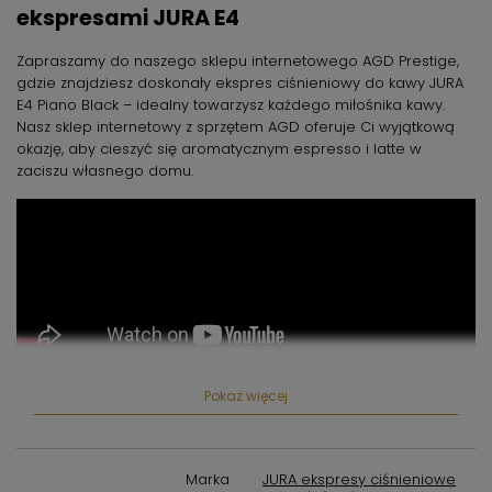
ekspresami JURA E4
Zapr
aszamy do naszego sklepu internetowego AGD Prestige,
gdzie znajdziesz doskonały ekspres ciśnieniowy do kawy JURA
E4 Piano Black – idealny towarzysz każdego miłośnika kawy.
Nasz sklep internetowy z sprzętem AGD oferuje Ci wyjątkową
okazję, aby cieszyć się aromatycznym espresso i latte w
zaciszu własnego domu.
Pokaż więcej
Ekspres do kawy JURA E4 Piano Black – źródło
doskonałej kawy
Oferujemy ekspres ciśnieniowy JURA E4 w eleganckim kolorze
Marka
JURA ekspresy ciśnieniowe