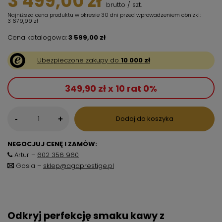
3 499,00 zł
brutto
/
szt.
Najniższa cena produktu w okresie 30 dni przed wprowadzeniem obniżki:
3 679,99 zł
Cena katalogowa:
3 599,00 zł
Ubezpieczone zakupy do
10 000 zł
349,90 zł x 10 rat 0%
-
Dodaj do koszyka
+
NEGOCJUJ CENĘ I ZAMÓW:
Artur –
602 356 960
Gosia –
sklep@agdprestige.pl
Odkryj perfekcję smaku kawy z