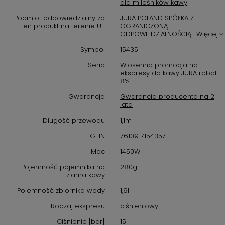
Piano Black, który nie tylko zachwyca wyglądem, ale przede
dla miłośników kawy
wszystkim zapewnia niezapomniane doznania smakowe.
Podmiot odpowiedzialny za
JURA POLAND SPÓŁKA Z
ten produkt na terenie UE
OGRANICZONĄ
Najważniejsze cechy produktu:
ODPOWIEDZIALNOŚCIĄ
Więcej
Wysokiej jakości ekstrakcja kawy: Dzięki zaawansowanej
Symbol
15435
technologii ciśnieniowej możesz cieszyć się kawą o
Seria
Wiosenna promocja na
intensywnym smaku i aromacie.
ekspresy do kawy JURA rabat
8%
Elegancki design: Ekspres JURA E4 Piano Black doskonale
wpasuje się w każdą kuchnię, dodając jej wyjątkowego
Gwarancja
Gwarancja producenta na 2
charakteru.
lata
Długość przewodu
1,1m
Prostota obsługi: Intuicyjny panel sterowania sprawia, że
przygotowanie Twojej ulubionej kawy staje się dziecinnie
GTIN
7610917154357
proste.
Moc
1450W
Funkcja spieniania mleka: Pozwala na przygotowanie
Pojemność pojemnika na
280g
klasycznych kaw mlecznych, takich jak latte czy
ziarna kawy
cappuccino, w zaledwie kilka chwil.
Pojemność zbiornika wody
1,9l
Trwałość i niezawodność: JURA to marka znana z jakości i
wytrzymałości swoich produktów. Ekspres E4 Piano Black
Rodzaj ekspresu
ciśnieniowy
będzie Ci służyć przez wiele lat.
Ciśnienie [bar]
15