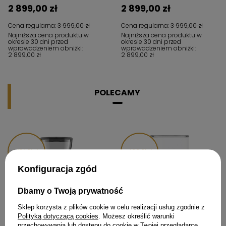
2 899,00 zł
2 899,00 zł
Cena regularna:
3 999,00 zł
Cena regularna:
3 999,00 zł
Najniższa cena produktu w
Najniższa cena produktu w
okresie 30 dni przed
okresie 30 dni przed
wprowadzeniem obniżki:
wprowadzeniem obniżki:
2 899,00 zł
2 899,00 zł
POLECAMY
154,01 zł
100,01 zł
Konfiguracja zgód
Dbamy o Twoją prywatność
Sklep korzysta z plików cookie w celu realizacji usług zgodnie z
Polityką dotyczącą cookies
. Możesz określić warunki
przechowywania lub dostępu do cookie w Twojej przeglądarce.