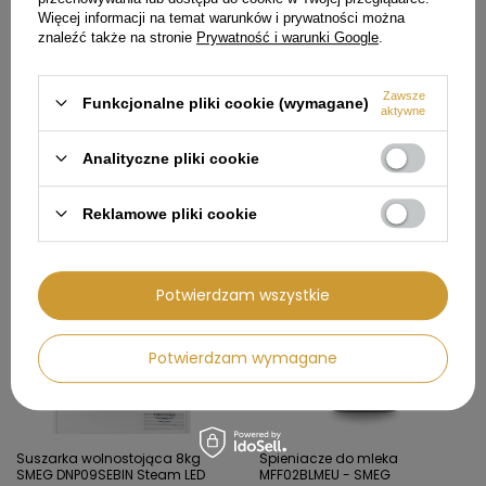
Więcej informacji na temat warunków i prywatności można
Młynki do kawy CGF03PBEU -
Spieniacze do mleka
znaleźć także na stronie
Prywatność i warunki Google
.
SMEG
MFF02WHMEU - SMEG
874,99 zł
567,99 zł
Zawsze
Funkcjonalne pliki cookie (wymagane)
aktywne
Cena regularna:
1 029,00 zł
Cena regularna:
668,00 zł
Najniższa cena produktu w
Najniższa cena produktu w
okresie 30 dni przed
okresie 30 dni przed
Analityczne pliki cookie
wprowadzeniem obniżki:
wprowadzeniem obniżki:
874,99 zł
567,99 zł
Reklamowe pliki cookie
927,01 zł
100,01 zł
Potwierdzam wszystkie
Potwierdzam wymagane
Suszarka wolnostojąca 8kg
Spieniacze do mleka
SMEG DNP09SEBIN Steam LED
MFF02BLMEU - SMEG