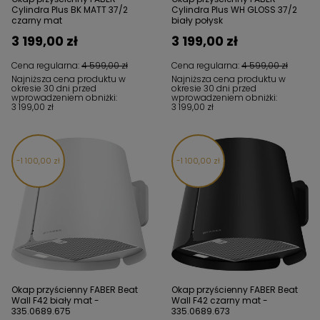
Cylindra Plus BK MATT 37/2
Cylindra Plus WH GLOSS 37/2
czarny mat
biały połysk
3 199,00 zł
3 199,00 zł
Cena regularna:
4 599,00 zł
Cena regularna:
4 599,00 zł
Najniższa cena produktu w
Najniższa cena produktu w
okresie 30 dni przed
okresie 30 dni przed
wprowadzeniem obniżki:
wprowadzeniem obniżki:
3 199,00 zł
3 199,00 zł
1 100,00 zł
1 100,00 zł
Okap przyścienny FABER Beat
Okap przyścienny FABER Beat
Wall F42 biały mat -
Wall F42 czarny mat -
335.0689.675
335.0689.673