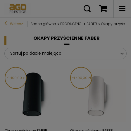
Wstecz
Strona główna
PRODUCENCI
FABER
Okapy przyścien
OKAPY PRZYŚCIENNE FABER
Sortuj po dacie malejąco
1 400,00 zł
1 400,00 zł
Okap przyścienny FABER
Okap przyścienny FABER