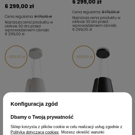
6 299,00 zł
6 299,00 zł
Cena regularna:
8 179,00 zł
Cena regularna:
8 179,00 zł
Najniższa cena produktu w
okresie 30 dni przed
Najniższa cena produktu w
wprowadzeniem obniżki:
okresie 30 dni przed
6 299,00 zł
wprowadzeniem obniżki:
6 299,00 zł
300,00 zł
300,00 zł
Konfiguracja zgód
Okap wyspowy FABER Beat F45
Okap wyspowy FABER Beat F45
biały mat
czarny mat
Dbamy o Twoją prywatność
3 399,00 zł
3 399,00 zł
Sklep korzysta z plików cookie w celu realizacji usług zgodnie z
Polityką dotyczącą cookies
. Możesz określić warunki
Cena regularna:
3 699,00 zł
Cena regularna:
3 699,00 zł