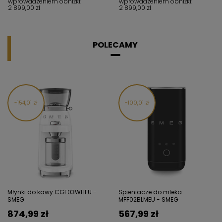
wprowadzeniem obniżki:
wprowadzeniem obniżki:
2 899,00 zł
2 899,00 zł
POLECAMY
154,01 zł
100,01 zł
Młynki do kawy CGF03WHEU -
Spieniacze do mleka
SMEG
MFF02BLMEU - SMEG
874,99 zł
567,99 zł