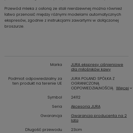
Przewód mleka z osłoną ze stali nierdzewnej można również
łatwo przenosić między różnymi modelami automatycznych
ekspresów, zgodnie z instrukcjami zawartymi w dołączonej
broszurze.
Marka
JURA ekspresy ciśnieniowe
dla miłośników kawy
Podmiot odpowiedzialny za
JURA POLAND SPÓŁKA Z
ten produkt na terenie UE
OGRANICZONĄ
ODPOWIEDZIALNOŚCIĄ
Więcej
Symbol
24112
Seria
Akcesoria JURA
Gwarancja
Gwarancja producenta na 2
lata
Długość przewodu
23cm