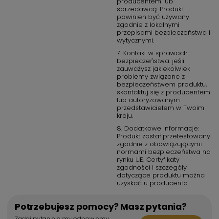
producentem lub
sprzedawcą. Produkt
powinien być używany
zgodnie z lokalnymi
przepisami bezpieczeństwa i
wytycznymi.
7. Kontakt w sprawach
bezpieczeństwa: jeśli
zauważysz jakiekolwiek
problemy związane z
bezpieczeństwem produktu,
skontaktuj się z producentem
lub autoryzowanym
przedstawicielem w Twoim
kraju.
8. Dodatkowe informacje:
Produkt został przetestowany
zgodnie z obowiązującymi
normami bezpieczeństwa na
rynku UE. Certyfikaty
zgodności i szczegóły
dotyczące produktu można
uzyskać u producenta.
Potrzebujesz pomocy? Masz pytania?
Zadaj pytanie a my odpowiemy