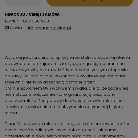
NEGOCJUJ CENĘ I ZAMÓW:
Artur –
602 356 960
Gosia –
sklep@agdprestige.pl
Wysokiej jakości spiralna sprężyna ze stali nierdzewnej otacza
przewód dostarczający mleko, łącząc z gracją pojemnik na
mleko z wylewką mleka w każdym automatycznym ekspresie
do kawy. Solidna osłona wykonana z wyjątkowego materiału
zapewnia nie tylko doskonałą ochronę przed
promieniowaniem UV i wpływem światła, ale także zapewnia
hermetyczne połączenia, które gwarantują bezpieczny
przepływ mleka. Ten gotowy do użycia przewód mleka jest
idealnym rozwiązaniem dla utrzymania optymalnej higieny
mleka.
Długość przewodu mleka z osłoną ze stali nierdzewnej można
dostosować według własnych potrzeb, choć zalecamy
pozostawienie go w fabrycznym rozmiarze 23 centymetrów.