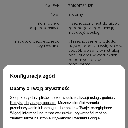
Kod EAN
7610917241125
Kolor
Srebrny
Informacje o
Przeznaczony jest do użytku
bezpieczeństwie
zgodnego z jego funkcją i
instrukcją obsługi.
Instrukcja bezpiecznego
1. Przeznaczenie produktu:
użytkowania
Używaj produktu wyłącznie w
sposób opisany w instrukcji
obsługi oraz w warunkach
zalecanych przez
producenta.
2. Środki ostrożności: zawsze
Konfiguracja zgód
przestrzegaj zasad
bezpieczeństwa określonych
w instrukcji obsługi. Produkt
Dbamy o Twoją prywatność
nie jest zabawką. Należy
przechowywać go poza
Sklep korzysta z plików cookie w celu realizacji usług zgodnie z
zasięgiem dzieci, chyba że
Polityką dotyczącą cookies
. Możesz określić warunki
instrukcja stanowi inaczej.
przechowywania lub dostępu do cookie w Twojej przeglądarce.
3. W przypadku produktów
Więcej informacji na temat warunków i prywatności można
elektrycznych: upewnij się, że
znaleźć także na stronie
Prywatność i warunki Google
.
urządzenie jest podłączone
do prawidłowego źródła