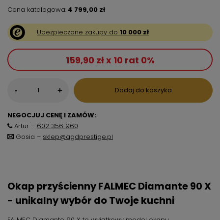
Cena katalogowa:
4 799,00 zł
Ubezpieczone zakupy do
10 000 zł
159,90 zł x 10 rat 0%
-
Dodaj do koszyka
+
NEGOCJUJ CENĘ I ZAMÓW:
Artur –
602 356 960
Gosia –
sklep@agdprestige.pl
Okap przyścienny FALMEC Diamante 90 X
- unikalny wybór do Twoje kuchni
FALMEC Diamante 90 X to wyjątkowy model okapu