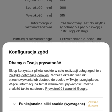
Szerokość [mm]
900
Wysokość [mm]
615
Informacje o
Przeznaczony jest do użytku
bezpieczeństwie
zgodnego z jego funkcją i
instrukcją obsługi.
Instrukcja bezpiecznego
1. Przeznaczenie produktu:
użytkowania
Używaj produktu wyłącznie w
sposób opisany w instrukcji
obsługi oraz w warunkach
Konfiguracja zgód
zalecanych przez
producenta.
Dbamy o Twoją prywatność
2. Środki ostrożności: zawsze
przestrzegaj zasad
Sklep korzysta z plików cookie w celu realizacji usług zgodnie z
bezpieczeństwa określonych
Polityką dotyczącą cookies
. Możesz określić warunki
w instrukcji obsługi. Produkt
przechowywania lub dostępu do cookie w Twojej przeglądarce.
nie jest zabawką. Należy
Więcej informacji na temat warunków i prywatności można
przechowywać go poza
znaleźć także na stronie
Prywatność i warunki Google
.
zasięgiem dzieci, chyba że
instrukcja stanowi inaczej.
3. W przypadku produktów
Zawsze
elektrycznych: upewnij się, że
Funkcjonalne pliki cookie (wymagane)
aktywne
urządzenie jest podłączone
do prawidłowego źródła