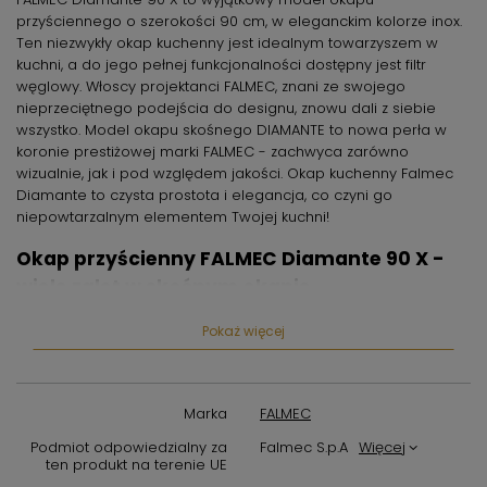
przyściennego o szerokości 90 cm, w eleganckim kolorze inox.
Ten niezwykły okap kuchenny jest idealnym towarzyszem w
kuchni, a do jego pełnej funkcjonalności dostępny jest filtr
węglowy. Włoscy projektanci FALMEC, znani ze swojego
nieprzeciętnego podejścia do designu, znowu dali z siebie
wszystko. Model okapu skośnego DIAMANTE to nowa perła w
koronie prestiżowej marki FALMEC - zachwyca zarówno
wizualnie, jak i pod względem jakości. Okap kuchenny Falmec
Diamante to czysta prostota i elegancja, co czyni go
niepowtarzalnym elementem Twojej kuchni!
Okap przyścienny FALMEC Diamante 90 X -
wiele zalet w skośnym okapie
Diamante wyposażono w filtr węglowy, co pozwala mu działać
Pokaż więcej
jako efektywny pochłaniacz powietrza w standardowej
konfiguracji. Jeśli jednak potrzebujesz opcji wyciągu (wymaga
podłączenia do systemu wentylacyjnego), możesz dokupić
Marka
FALMEC
dodatkowy komin. Świetlówki energooszczędne w okapie nie
tylko doskonale oświetlają przestrzeń kuchenną, ale także
Podmiot odpowiedzialny za
Falmec S.p.A
Więcej
nadają mu wyjątkowy charakter, umieszczając oświetlenie
ten produkt na terenie UE
zarówno z przodu, jak i z boku. Silnik okapu odznacza się