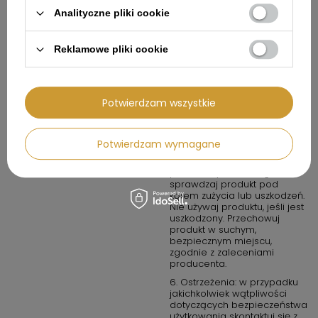
zasilania. Nie używaj
Analityczne pliki cookie
urządzenia w wilgotnych
warunkach, chyba że jest to
produkt oznaczony jako
Reklamowe pliki cookie
wodoodporny.
4. W przypadku produktów
chemicznych lub
potencjalnie
Potwierdzam wszystkie
niebezpiecznych: przechowuj
w miejscach dobrze
wentylowanych i z dala od
źródeł ognia.
Potwierdzam wymagane
5. Konserwacja i
przechowywanie: regularnie
sprawdzaj produkt pod
kątem zużycia lub uszkodzeń.
Nie używaj produktu, jeśli jest
uszkodzony. Przechowuj
produkt w suchym,
bezpiecznym miejscu,
zgodnie z zaleceniami
producenta.
6. Ostrzeżenia: w przypadku
jakichkolwiek wątpliwości
dotyczących bezpieczeństwa
użytkowania skontaktuj się z