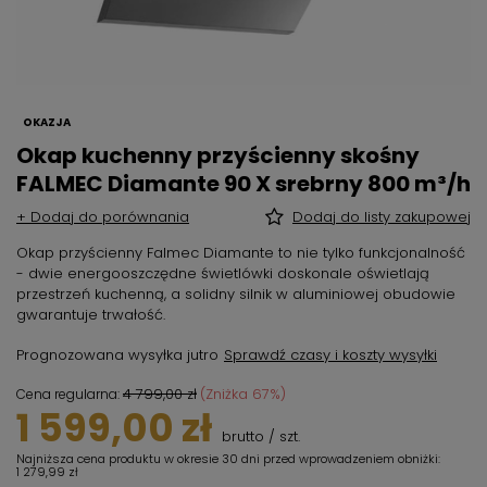
OKAZJA
Okap kuchenny przyścienny skośny
FALMEC Diamante 90 X srebrny 800 m³/h
+ Dodaj do porównania
Dodaj do listy zakupowej
Okap przyścienny Falmec Diamante to nie tylko funkcjonalność
- dwie energooszczędne świetlówki doskonale oświetlają
przestrzeń kuchenną, a solidny silnik w aluminiowej obudowie
gwarantuje trwałość.
Prognozowana wysyłka
jutro
Sprawdź czasy i koszty wysyłki
4 799,00 zł
(Zniżka
67
%)
Cena regularna:
1 599,00 zł
brutto
/
szt.
Najniższa cena produktu w okresie 30 dni przed wprowadzeniem obniżki:
1 279,99 zł