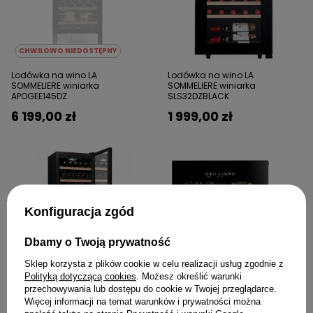
CHWILOWO NIEDOSTĘPNY
Lodówka na wino LA
Lodówka na wino LA
SOMMELIERE winiarka
SOMMELIERE winiarka
APOGEE145DZ
SLS32DZBLACK
6 199,00 zł
1 999,00 zł
Konfiguracja zgód
Dbamy o Twoją prywatność
Sklep korzysta z plików cookie w celu realizacji usług zgodnie z
Polityką dotyczącą cookies
. Możesz określić warunki
przechowywania lub dostępu do cookie w Twojej przeglądarce.
Lodówka na wino LA
Lodówka na wino LA
Więcej informacji na temat warunków i prywatności można
SOMMELIERE winiarka CTV249
SOMMELIERE winiarka LSBI36BDZ