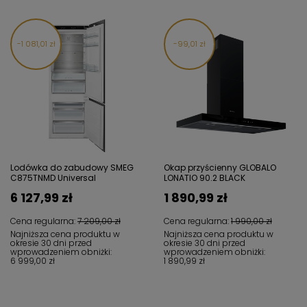
1 081,01 zł
99,01 zł
Lodówka do zabudowy SMEG
Okap przyścienny GLOBALO
C875TNMD Universal
LONATIO 90.2 BLACK
6 127,99 zł
1 890,99 zł
Cena regularna:
7 209,00 zł
Cena regularna:
1 990,00 zł
Najniższa cena produktu w
Najniższa cena produktu w
okresie 30 dni przed
okresie 30 dni przed
wprowadzeniem obniżki:
wprowadzeniem obniżki:
6 999,00 zł
1 890,99 zł