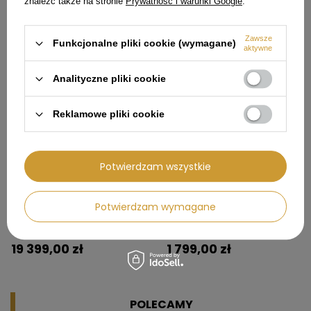
znaleźć także na stronie
Prywatność i warunki Google
.
5 102,19 zł
4 299,00 zł
Zawsze
Funkcjonalne pliki cookie (wymagane)
aktywne
Analityczne pliki cookie
Reklamowe pliki cookie
Potwierdzam wszystkie
CHWILOWO NIEDOSTĘPNY
Potwierdzam wymagane
Lodówka na wino LA
Lodówka na wino LA
SOMMELIERE winiarka VIP330VFA
SOMMELIERE winiarka LS34A
+ akcesoria
19 399,00 zł
1 799,00 zł
POLECAMY