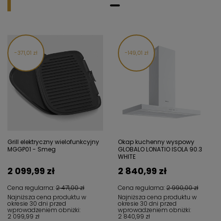
371,01 zł
149,01 zł
Grill elektryczny wielofunkcyjny
Okap kuchenny wyspowy
MGGP01 - Smeg
GLOBALO LONATIO ISOLA 90.3
WHITE
2 099,99 zł
2 840,99 zł
Cena regularna:
2 471,00 zł
Cena regularna:
2 990,00 zł
Najniższa cena produktu w
Najniższa cena produktu w
okresie 30 dni przed
okresie 30 dni przed
wprowadzeniem obniżki:
wprowadzeniem obniżki:
2 099,99 zł
2 840,99 zł