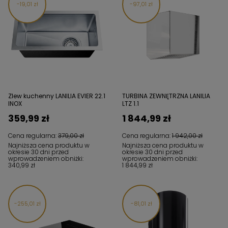
19,01 zł
97,01 zł
Zlew kuchenny LANILIA EVIER 22.1
TURBINA ZEWNĘTRZNA LANILIA
INOX
LTZ 1.1
359,99 zł
1 844,99 zł
Cena regularna:
379,00 zł
Cena regularna:
1 942,00 zł
Najniższa cena produktu w
Najniższa cena produktu w
okresie 30 dni przed
okresie 30 dni przed
wprowadzeniem obniżki:
wprowadzeniem obniżki:
340,99 zł
1 844,99 zł
255,01 zł
81,01 zł