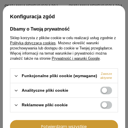
OKAP LANILIA NEWELIO ISOLA 39.1
OKAP LANILIA NEWELIO ISOLA 39.1
INOX
WHITE
Konfiguracja zgód
1 806,99 zł
1 861,99 zł
Cena regularna:
1 902,00 zł
Cena regularna:
1 960,00 zł
Dbamy o Twoją prywatność
Najniższa cena produktu w
Najniższa cena produktu w
okresie 30 dni przed
okresie 30 dni przed
Sklep korzysta z plików cookie w celu realizacji usług zgodnie z
wprowadzeniem obniżki:
wprowadzeniem obniżki:
Polityką dotyczącą cookies
. Możesz określić warunki
1 711,99 zł
1 763,99 zł
przechowywania lub dostępu do cookie w Twojej przeglądarce.
Więcej informacji na temat warunków i prywatności można
znaleźć także na stronie
Prywatność i warunki Google
.
29,01 zł
65,01 zł
Zawsze
Funkcjonalne pliki cookie (wymagane)
aktywne
Analityczne pliki cookie
Reklamowe pliki cookie
OKAP LANILIA LEVENTO 60.1 BLACK
OKAP LANILIA SELETIO 80.1 BLACK
555,99 zł
1 233,99 zł
Potwierdzam wszystkie