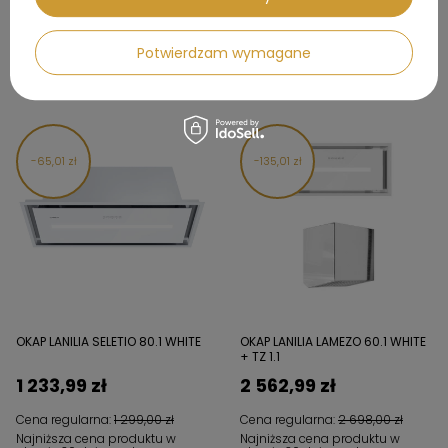
Cena regularna:
585,00 zł
Cena regularna:
1 299,00 zł
Najniższa cena produktu w
Najniższa cena produktu w
Potwierdzam wymagane
okresie 30 dni przed
okresie 30 dni przed
wprowadzeniem obniżki:
wprowadzeniem obniżki:
526,99 zł
1 168,99 zł
65,01 zł
135,01 zł
OKAP LANILIA SELETIO 80.1 WHITE
OKAP LANILIA LAMEZO 60.1 WHITE
+ TZ 1.1
1 233,99 zł
2 562,99 zł
Cena regularna:
1 299,00 zł
Cena regularna:
2 698,00 zł
Najniższa cena produktu w
Najniższa cena produktu w