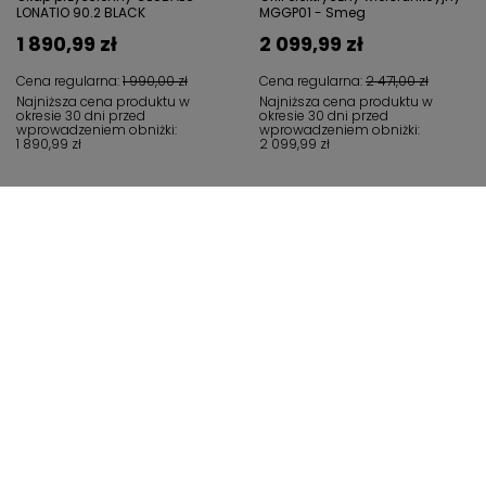
LONATIO 90.2 BLACK
MGGP01 - Smeg
1 890,99 zł
2 099,99 zł
Cena regularna:
1 990,00 zł
Cena regularna:
2 471,00 zł
Najniższa cena produktu w
Najniższa cena produktu w
okresie 30 dni przed
okresie 30 dni przed
wprowadzeniem obniżki:
wprowadzeniem obniżki:
1 890,99 zł
2 099,99 zł
Zamówienia
Status zamówienia
Śledzenie przesyłki
Chcę zareklamować produkt
Chcę odstąpić od umowy
Chcę wymienić produkt
Kontakt