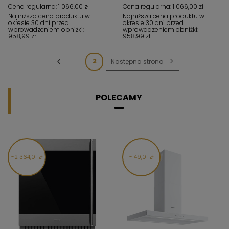
Cena regularna:
1 066,00 zł
Cena regularna:
1 066,00 zł
Najniższa cena produktu w
Najniższa cena produktu w
okresie 30 dni przed
okresie 30 dni przed
wprowadzeniem obniżki:
wprowadzeniem obniżki:
958,99 zł
958,99 zł
1
2
Następna strona
POLECAMY
2 364,01 zł
149,01 zł