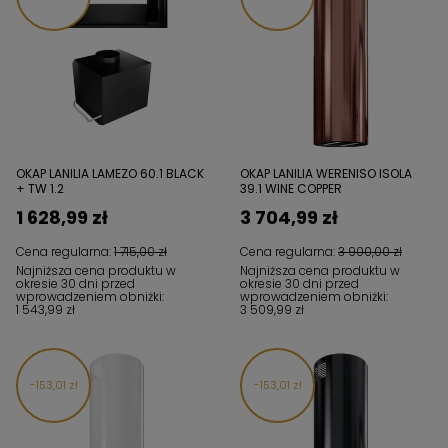
OKAP LANILIA LAMEZO 60.1 BLACK
OKAP LANILIA WERENISO ISOLA
+ TW 1.2
39.1 WINE COPPER
1 628,99 zł
3 704,99 zł
Cena regularna:
1 715,00 zł
Cena regularna:
3 900,00 zł
Najniższa cena produktu w
Najniższa cena produktu w
okresie 30 dni przed
okresie 30 dni przed
wprowadzeniem obniżki:
wprowadzeniem obniżki:
1 543,99 zł
3 509,99 zł
153,01 zł
153,01 zł