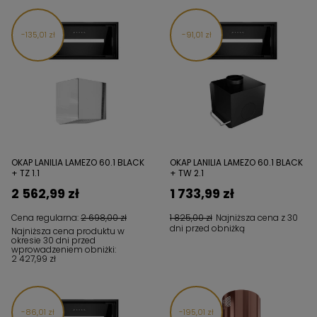
135,01 zł
91,01 zł
OKAP LANILIA LAMEZO 60.1 BLACK
OKAP LANILIA LAMEZO 60.1 BLACK
+ TZ 1.1
+ TW 2.1
2 562,99 zł
1 733,99 zł
Cena regularna:
2 698,00 zł
1 825,00 zł
Najniższa cena z 30
dni przed obniżką
Najniższa cena produktu w
okresie 30 dni przed
wprowadzeniem obniżki:
2 427,99 zł
86,01 zł
195,01 zł