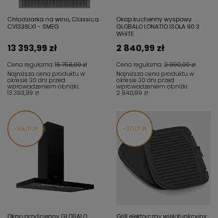
Chłodziarka na wino, Classica
Okap kuchenny wyspowy
CVI338LX1 - SMEG
GLOBALO LONATIO ISOLA 90.3
WHITE
13 393,99 zł
2 840,99 zł
Cena regularna:
15 758,00 zł
Cena regularna:
2 990,00 zł
Najniższa cena produktu w
Najniższa cena produktu w
okresie 30 dni przed
okresie 30 dni przed
wprowadzeniem obniżki:
wprowadzeniem obniżki:
13 393,99 zł
2 840,99 zł
99,01 zł
371,01 zł
Okap przyścienny GLOBALO
Grill elektryczny wielofunkcyjny