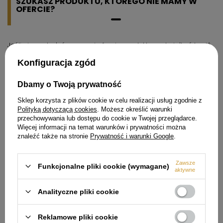
SZUKASZ PRODUKTU, KTÓREGO NIE MAMY W
OFERCIE?
Jeśli nie znalazłeś w naszej ofercie produktu, a chciałbyś kupić
go w naszym sklepie, możesz skorzystać ze specjalnego
formularza i przesłać nam opis szukanego przedmiotu. Aby
Konfiguracja zgód
móc to zrobić musisz być
zalogowany
.
Dbamy o Twoją prywatność
Sklep korzysta z plików cookie w celu realizacji usług zgodnie z
Polityką dotyczącą cookies
. Możesz określić warunki
przechowywania lub dostępu do cookie w Twojej przeglądarce.
Więcej informacji na temat warunków i prywatności można
Zamówienia
znaleźć także na stronie
Prywatność i warunki Google
.
Status zamówienia
Zawsze
Śledzenie przesyłki
Funkcjonalne pliki cookie (wymagane)
aktywne
Chcę zareklamować produkt
Analityczne pliki cookie
Chcę odstąpić od umowy
Chcę wymienić produkt
Reklamowe pliki cookie