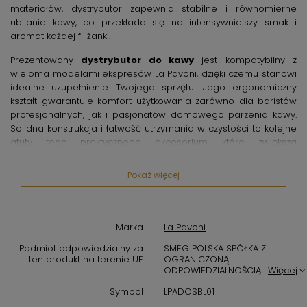
materiałów, dystrybutor zapewnia stabilne i równomierne
ubijanie kawy, co przekłada się na intensywniejszy smak i
aromat każdej filiżanki.
Prezentowany
dystrybutor do kawy
jest kompatybilny z
wieloma modelami ekspresów La Pavoni, dzięki czemu stanowi
idealne uzupełnienie Twojego sprzętu. Jego ergonomiczny
kształt gwarantuje komfort użytkowania zarówno dla baristów
profesjonalnych, jak i pasjonatów domowego parzenia kawy.
Solidna konstrukcja i łatwość utrzymania w czystości to kolejne
atuty tego praktycznego akcesorium, które zwiększa
efektywność i precyzję pracy z kawą mieloną.
Pokaż więcej
La Pavoni LPADOSBL01
to dystrybutor, który pozwala na
równomierne ubijanie kawy w portafilterze, co jest kluczowe
dla uzyskania idealnego ciśnienia podczas ekstrakcji. Dzięki
temu każdy espresso zyska pełnię smaku oraz zachowa
Marka
La Pavoni
odpowiednią konsystencję kremy. To akcesorium sprawdzi się
doskonale zarówno w kawiarniach, jak i w domowym zaciszu,
Podmiot odpowiedzialny za
SMEG POLSKA SPÓŁKA Z
ten produkt na terenie UE
OGRANICZONĄ
podnosząc jakość przygotowywanych napojów kawowych.
ODPOWIEDZIALNOŚCIĄ
Więcej
Wybierając
dystrybutor do kawy do ekspresów
Symbol
LPADOSBL01
półprofesjonalnych La Pavoni
, inwestujesz w trwałe i