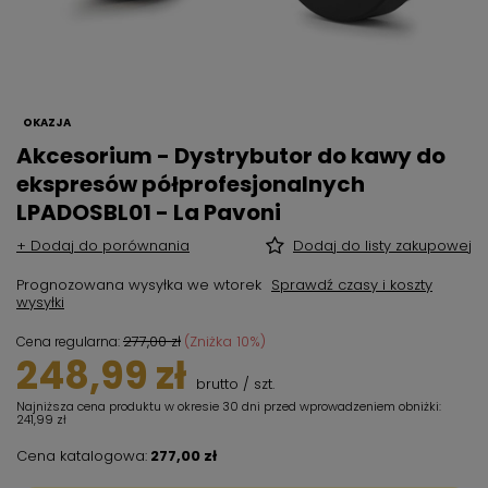
OKAZJA
Akcesorium - Dystrybutor do kawy do
ekspresów półprofesjonalnych
LPADOSBL01 - La Pavoni
+ Dodaj do porównania
Dodaj do listy zakupowej
Prognozowana wysyłka
we wtorek
Sprawdź czasy i koszty
wysyłki
277,00 zł
(Zniżka
10
%)
Cena regularna:
248,99 zł
brutto
/
szt.
Najniższa cena produktu w okresie 30 dni przed wprowadzeniem obniżki:
241,99 zł
Cena katalogowa:
277,00 zł