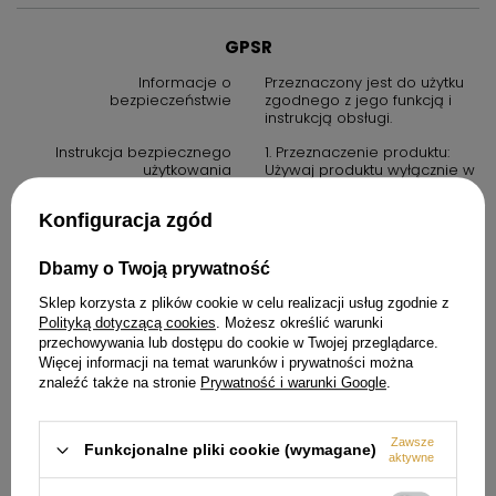
GPSR
Informacje o
Przeznaczony jest do użytku
bezpieczeństwie
zgodnego z jego funkcją i
instrukcją obsługi.
Instrukcja bezpiecznego
1. Przeznaczenie produktu:
użytkowania
Używaj produktu wyłącznie w
sposób opisany w instrukcji
obsługi oraz w warunkach
Konfiguracja zgód
zalecanych przez
producenta.
2. Środki ostrożności: zawsze
Dbamy o Twoją prywatność
przestrzegaj zasad
bezpieczeństwa określonych
Sklep korzysta z plików cookie w celu realizacji usług zgodnie z
w instrukcji obsługi. Produkt
Polityką dotyczącą cookies
. Możesz określić warunki
nie jest zabawką. Należy
przechowywania lub dostępu do cookie w Twojej przeglądarce.
przechowywać go poza
Więcej informacji na temat warunków i prywatności można
zasięgiem dzieci, chyba że
znaleźć także na stronie
Prywatność i warunki Google
.
instrukcja stanowi inaczej.
3. W przypadku produktów
elektrycznych: upewnij się, że
Zawsze
Funkcjonalne pliki cookie (wymagane)
urządzenie jest podłączone
aktywne
do prawidłowego źródła
zasilania. Nie używaj