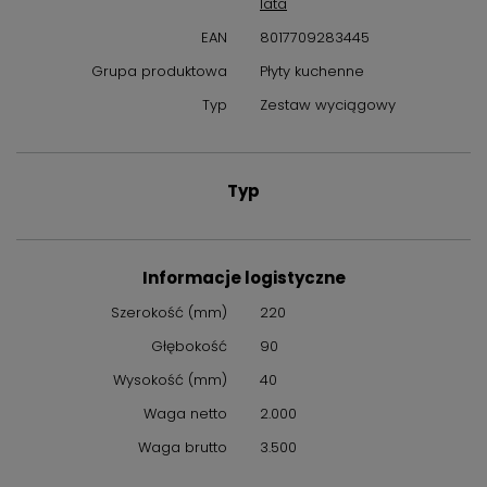
lata
Nie zwlekaj i zapewnij swojej kuchni najlepsze wyposażenie
dzięki
akcesorium Smeg KITEHOBD
. Sprawdź już dziś, jak ten
EAN
8017709283445
praktyczny dodatek może odmienić Twoje codzienne
Grupa produktowa
Płyty kuchenne
gotowanie.
Typ
Zestaw wyciągowy
Typ
Informacje logistyczne
Szerokość (mm)
220
Głębokość
90
Wysokość (mm)
40
Waga netto
2.000
Waga brutto
3.500