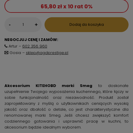
65,80 zł x 10 rat 0%
-
Dodaj do koszyka
+
NEGOCJUJ CENĘ I ZAMÓW:
Artur –
602 356 960
Gosia –
sklep@agdprestige.pl
Akcesorium KITEHOBD marki Smeg
to doskonałe
uzupełnienie Twojego wyposażenia kuchennego, które łączy w
sobie funkcjonalność oraz niezawodność. Produkt został
zaprojektowany z myślą o użytkownikach ceniących wysoką
jakość oraz dbałość o detale, co jest charakterystyczne dla
renomowanej marki Smeg. Jeśli chcesz zwiększyć komfort
codziennego gotowania i usprawnić pracę w kuchni, to
akcesorium będzie idealnym wyborem.