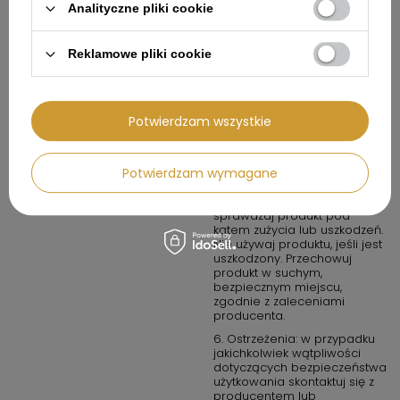
Analityczne pliki cookie
urządzenia w wilgotnych
warunkach, chyba że jest to
produkt oznaczony jako
wodoodporny.
Reklamowe pliki cookie
4. W przypadku produktów
chemicznych lub
potencjalnie
Potwierdzam wszystkie
niebezpiecznych: przechowuj
w miejscach dobrze
wentylowanych i z dala od
źródeł ognia.
Potwierdzam wymagane
5. Konserwacja i
przechowywanie: regularnie
sprawdzaj produkt pod
kątem zużycia lub uszkodzeń.
Nie używaj produktu, jeśli jest
uszkodzony. Przechowuj
produkt w suchym,
bezpiecznym miejscu,
zgodnie z zaleceniami
producenta.
6. Ostrzeżenia: w przypadku
jakichkolwiek wątpliwości
dotyczących bezpieczeństwa
użytkowania skontaktuj się z
producentem lub