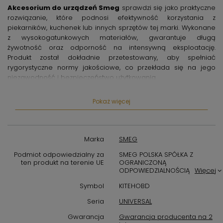
Akcesorium do urządzeń Smeg
sprawdzi się jako praktyczne
rozwiązanie, które podnosi efektywność korzystania z
piekarników, kuchenek lub innych sprzętów tej marki. Wykonane
z wysokogatunkowych materiałów, gwarantuje długą
żywotność oraz odporność na intensywną eksploatację.
Produkt został dokładnie przetestowany, aby spełniać
rygorystyczne normy jakościowe, co przekłada się na jego
niezawodność i bezpieczeństwo użytkowania.
Dzięki precyzyjnemu dopasowaniu
akcesorium KITEHOBD do
Pokaż więcej
urządzeń Smeg
, instalacja jest szybka i intuicyjna. Produkt
doskonale integruje się z elementami oryginalnych sprzętów,
co eliminuje ryzyko uszkodzeń lub nieprawidłowego działania.
Użytkownicy docenią również estetyczne wykończenie, które
Marka
SMEG
wpisuje się w nowoczesny design kuchni.
Podmiot odpowiedzialny za
SMEG POLSKA SPÓŁKA Z
Wybierając
akcesoria do sprzętu kuchennego Smeg
,
ten produkt na terenie UE
OGRANICZONĄ
ODPOWIEDZIALNOŚCIĄ
Więcej
inwestujesz w produkt, który znacząco ułatwi przygotowywanie
potraw, zwiększy funkcjonalność urządzeń oraz pozwoli cieszyć
Symbol
KITEHOBD
się wygodą na co dzień. To niezastąpiony dodatek dla osób,
Seria
UNIVERSAL
które cenią sobie wysoką jakość i profesjonalne rozwiązania w
kuchni.
Gwarancja
Gwarancja producenta na 2