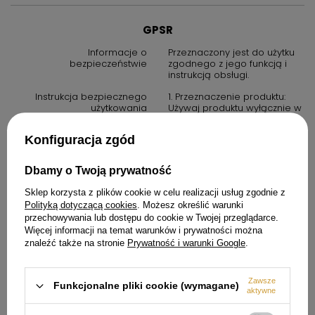
GPSR
Informacje o
Przeznaczony jest do użytku
bezpieczeństwie
zgodnego z jego funkcją i
instrukcją obsługi.
Instrukcja bezpiecznego
1. Przeznaczenie produktu:
użytkowania
Używaj produktu wyłącznie w
sposób opisany w instrukcji
obsługi oraz w warunkach
Konfiguracja zgód
zalecanych przez
producenta.
2. Środki ostrożności: zawsze
Dbamy o Twoją prywatność
przestrzegaj zasad
bezpieczeństwa określonych
Sklep korzysta z plików cookie w celu realizacji usług zgodnie z
w instrukcji obsługi. Produkt
Polityką dotyczącą cookies
. Możesz określić warunki
nie jest zabawką. Należy
przechowywania lub dostępu do cookie w Twojej przeglądarce.
przechowywać go poza
Więcej informacji na temat warunków i prywatności można
zasięgiem dzieci, chyba że
znaleźć także na stronie
Prywatność i warunki Google
.
instrukcja stanowi inaczej.
3. W przypadku produktów
elektrycznych: upewnij się, że
Zawsze
Funkcjonalne pliki cookie (wymagane)
urządzenie jest podłączone
aktywne
do prawidłowego źródła
zasilania. Nie używaj