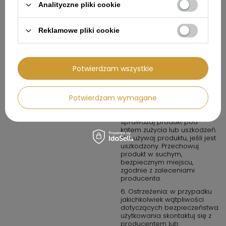
Analityczne pliki cookie
urządzenia w wilgotnych
warunkach, chyba że jest to
produkt oznaczony jako
wodoodporny.
Reklamowe pliki cookie
4. W przypadku produktów
chemicznych lub
potencjalnie
Potwierdzam wszystkie
niebezpiecznych: przechowuj
w miejscach dobrze
wentylowanych i z dala od
źródeł ognia.
Potwierdzam wymagane
5. Konserwacja i
przechowywanie: regularnie
sprawdzaj produkt pod
kątem zużycia lub uszkodzeń.
Nie używaj produktu, jeśli jest
uszkodzony. Przechowuj
produkt w suchym,
bezpiecznym miejscu,
zgodnie z zaleceniami
producenta.
6. Ostrzeżenia: w przypadku
jakichkolwiek wątpliwości
dotyczących bezpieczeństwa
użytkowania skontaktuj się z
producentem lub