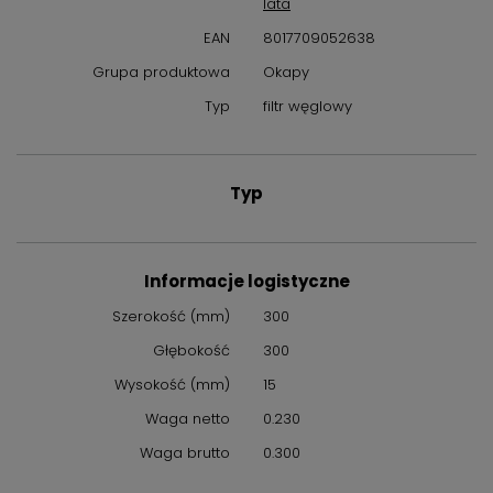
lata
się do osiągnięcia doskonałych efektów kulinarnych. Zainwestuj
EAN
8017709052638
w jakość i funkcjonalność, wybierając oryginalne akcesoria do
sprzętu marki Smeg.
Grupa produktowa
Okapy
Typ
filtr węglowy
Typ
Informacje logistyczne
Szerokość (mm)
300
Głębokość
300
Wysokość (mm)
15
Waga netto
0.230
Waga brutto
0.300