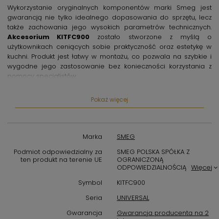
Wykorzystanie oryginalnych komponentów marki Smeg jest
gwarancją nie tylko idealnego dopasowania do sprzętu, lecz
także zachowania jego wysokich parametrów technicznych.
Akcesorium KITFC900
zostało stworzone z myślą o
użytkownikach ceniących sobie praktyczność oraz estetykę w
kuchni. Produkt jest łatwy w montażu, co pozwala na szybkie i
wygodne jego zastosowanie bez konieczności korzystania z
pomocy specjalistów.
Do głównych cech
akcesorium KITFC900
należą:
Pokaż więcej
wytrzymałość na uszkodzenia mechaniczne, odporność na
wysokie temperatury oraz dopasowanie do wybranych modeli
urządzeń Smeg. Dzięki temu użytkownicy mogą mieć pewność,
że ich sprzęt zachowa optymalną sprawność i estetyczny
Marka
SMEG
wygląd przez długi czas. Produkt ten spełnia wszelkie standardy
jakościowe, co potwierdzają odpowiednie certyfikaty i
Podmiot odpowiedzialny za
SMEG POLSKA SPÓŁKA Z
ten produkt na terenie UE
OGRANICZONĄ
pozytywne opinie użytkowników.
ODPOWIEDZIALNOŚCIĄ
Więcej
Wybierając
akcesorium KITFC900 - Smeg
, stawiasz na
Symbol
KITFC900
sprawdzone rozwiązanie, które rozszerzy możliwości Twojej
Seria
UNIVERSAL
kuchni. Niezależnie od tego, czy jesteś profesjonalnym
kucharzem, czy pasjonatem gotowania w warunkach
Gwarancja
Gwarancja producenta na 2
domowych, ten produkt ułatwi Ci codzienną pracę i przyczyni