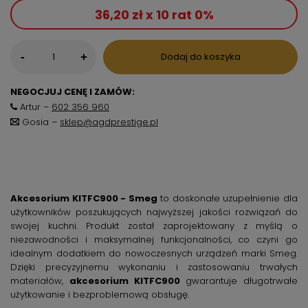
36,20 zł x 10 rat 0%
-
Dodaj do koszyka
+
NEGOCJUJ CENĘ I ZAMÓW:
Artur –
602 356 960
Gosia –
sklep@agdprestige.pl
Akcesorium KITFC900 - Smeg
to doskonałe uzupełnienie dla
użytkowników poszukujących najwyższej jakości rozwiązań do
swojej kuchni. Produkt został zaprojektowany z myślą o
niezawodności i maksymalnej funkcjonalności, co czyni go
idealnym dodatkiem do nowoczesnych urządzeń marki Smeg.
Dzięki precyzyjnemu wykonaniu i zastosowaniu trwałych
materiałów,
akcesorium KITFC900
gwarantuje długotrwałe
użytkowanie i bezproblemową obsługę.