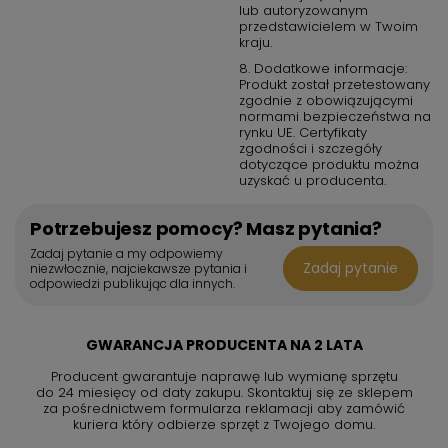
lub autoryzowanym
szerokość: 59 cm
przedstawicielem w Twoim
głębokość: 56,5 cm
kraju.
8. Dodatkowe informacje:
Produkt został przetestowany
zgodnie z obowiązującymi
normami bezpieczeństwa na
rynku UE. Certyfikaty
zgodności i szczegóły
dotyczące produktu można
uzyskać u producenta.
Potrzebujesz pomocy? Masz pytania?
Zadaj pytanie a my odpowiemy
Zadaj pytanie
niezwłocznie, najciekawsze pytania i
odpowiedzi publikując dla innych.
GWARANCJA PRODUCENTA NA 2 LATA
Producent gwarantuje naprawę lub wymianę sprzętu
do 24 miesięcy od daty zakupu. Skontaktuj się ze sklepem
za pośrednictwem formularza reklamacji aby
zamówić
kuriera który odbierze sprzęt z Twojego domu.