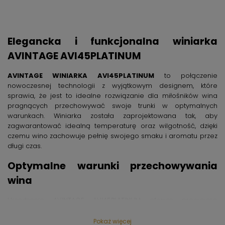
Elegancka i funkcjonalna winiarka
AVINTAGE AVI45PLATINUM
AVINTAGE WINIARKA AVI45PLATINUM
to połączenie
nowoczesnej technologii z wyjątkowym designem, które
sprawia, że jest to idealne rozwiązanie dla miłośników wina
pragnących przechowywać swoje trunki w optymalnych
warunkach. Winiarka została zaprojektowana tak, aby
zagwarantować idealną temperaturę oraz wilgotność, dzięki
czemu wino zachowuje pełnię swojego smaku i aromatu przez
długi czas.
Optymalne warunki przechowywania
wina
Urządzenie AVINTAGE AVI45PLATINUM oferuje precyzyjną
kontrolę temperatury w zakresie najlepszym dla różnych
rodzajów win – od delikatnych białych po intensywne
Pokaż więcej