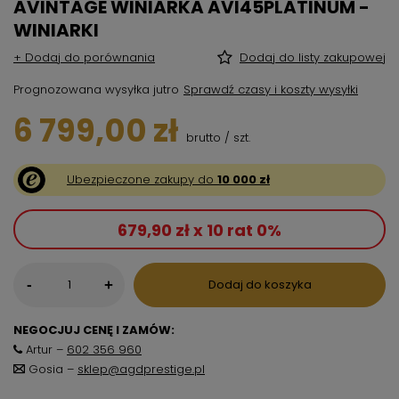
AVINTAGE WINIARKA AVI45PLATINUM -
WINIARKI
+ Dodaj do porównania
Dodaj do listy zakupowej
Prognozowana wysyłka
jutro
Sprawdź czasy i koszty wysyłki
6 799,00 zł
brutto
/
szt.
Ubezpieczone zakupy do
10 000 zł
679,90 zł x 10 rat 0%
-
Dodaj do koszyka
+
NEGOCJUJ CENĘ I ZAMÓW:
Artur –
602 356 960
Gosia –
sklep@agdprestige.pl