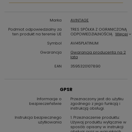
czerwone. Zaawansowany system chłodzenia i izolacji
termicznej skutecznie chroni butelki przed wahaniami klimatu
zewnętrznego, a także przed nadmiernym światłem i
Marka
AVINTAGE
drganiami, które mogą negatywnie wpływać na jakość
przechowywanych trunków. Dzięki temu, winiarka pozwala na
Podmiot odpowiedzialny za
TRES SPÓŁKA Z OGRANICZONĄ
profesjonalne przechowywanie i długoterminowe starzenie
ten produkt na terenie UE
ODPOWIEDZIALNOŚCIĄ
Więcej
wina.
Symbol
AVI45PLATINUM
Wyjątkowy design i wysoka jakość
Gwarancja
Gwarancja producenta na 2
lata
wykonania
EAN
3595320107890
Model AVI45PLATINUM charakteryzuje się elegancką,
nowoczesną stylistyką, która doskonale wpisuje się w różne
aranżacje wnętrz – od klasycznych po minimalistyczne.
Obudowa w kolorze platynowym nadaje urządzeniu
GPSR
ekskluzywny wygląd, a starannie dobrane materiały
Informacje o
Przeznaczony jest do użytku
zapewniają trwałość i odporność na uszkodzenia. Przemyślany
bezpieczeństwie
zgodnego z jego funkcją i
układ półek umożliwia wygodne przechowywanie butelek o
instrukcją obsługi.
różnych rozmiarach, a podświetlenie LED subtelnie eksponuje
kolekcję win.
Instrukcja bezpiecznego
1. Przeznaczenie produktu:
użytkowania
Używaj produktu wyłącznie w
sposób opisany w instrukcji
Zastosowanie winiarki AVINTAGE
obsługi oraz w warunkach