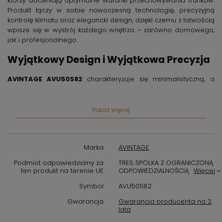
którzy doceniają optymalne warunki przechowywania trunków.
Produkt łączy w sobie nowoczesną technologię, precyzyjną
kontrolę klimatu oraz elegancki design, dzięki czemu z łatwością
wpisze się w wystrój każdego wnętrza – zarówno domowego,
jak i profesjonalnego.
Wyjątkowy Design i Wyjątkowa Precyzja
AVINTAGE AVU50S82
charakteryzuje się minimalistyczną, a
zarazem nowoczesną linią, która podkreśla wysoką jakość
wykonania. Szkło hartowane z filtrem UV chroni wino przed
szkodliwym działaniem światła, a solidna konstrukcja zapewnia
Pokaż więcej
stabilność i trwałość. Zaawansowane komponenty umożliwiają
dokładne utrzymanie stałej temperatury i odpowiedniej
wilgotności – kluczowych elementów wpływających na smak i
Marka
AVINTAGE
aromat przechowywanych win.
Podmiot odpowiedzialny za
TRES SPÓŁKA Z OGRANICZONĄ
Zastosowanie i Funkcjonalność
ten produkt na terenie UE
ODPOWIEDZIALNOŚCIĄ
Więcej
Symbol
AVU50S82
Winiarka AVINTAGE AVU50S82
doskonale sprawdzi się
zarówno w domowych piwniczkach, jak i w lokalach
Gwarancja
Gwarancja producenta na 2
gastronomicznych czy sklepach specjalistycznych. Urządzenie
lata
pomieści różnorodne rozmiary butelek, dbając o ich