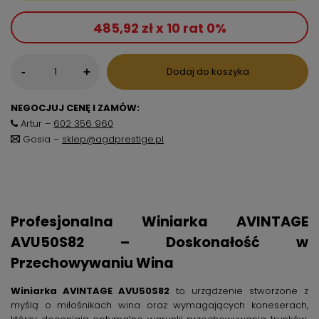
485,92 zł x 10 rat 0%
-
Dodaj do koszyka
+
NEGOCJUJ CENĘ I ZAMÓW:
Artur –
602 356 960
Gosia –
sklep@agdprestige.pl
Profesjonalna Winiarka AVINTAGE
AVU50S82 – Doskonałość w
Przechowywaniu Wina
Winiarka AVINTAGE AVU50S82
to urządzenie stworzone z
myślą o miłośnikach wina oraz wymagających koneserach,