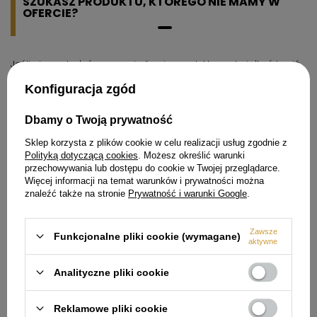
SZUKASZ PRODUKTU, KTÓREGO NIE MAMY W
OFERCIE?
Jeśli nie znalazłeś w naszej ofercie produktu, a chciałbyś kupić
go w naszym sklepie, możesz skorzystać ze specjalnego
formularza i przesłać nam opis szukanego przedmiotu. Aby
Konfiguracja zgód
móc to zrobić musisz być
zalogowany
.
Dbamy o Twoją prywatność
Sklep korzysta z plików cookie w celu realizacji usług zgodnie z
Polityką dotyczącą cookies
. Możesz określić warunki
przechowywania lub dostępu do cookie w Twojej przeglądarce.
Więcej informacji na temat warunków i prywatności można
Zamówienia
znaleźć także na stronie
Prywatność i warunki Google
.
Status zamówienia
Zawsze
Śledzenie przesyłki
Funkcjonalne pliki cookie (wymagane)
aktywne
Chcę zareklamować produkt
Analityczne pliki cookie
Chcę odstąpić od umowy
Chcę wymienić produkt
Reklamowe pliki cookie