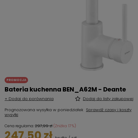
PROMOCJA
Bateria kuchenna BEN_A62M - Deante
+ Dodaj do porównania
Dodaj do listy zakupowej
Prognozowana wysyłka
w poniedziałek
Sprawdź czasy i koszty
wysyłki
297,99 zł
(Zniżka
17
%)
Cena regularna:
247,50 zł
brutto
/
szt.