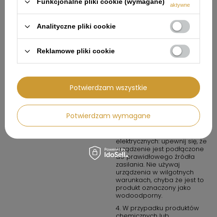
instrukcją obsługi.
Funkcjonalne pliki cookie (wymagane)
aktywne
Instrukcja bezpiecznego
1. Przeznaczenie produktu:
użytkowania
Używaj produktu wyłącznie w
Analityczne pliki cookie
sposób opisany w instrukcji
obsługi oraz w warunkach
zalecanych przez
Reklamowe pliki cookie
producenta.
2. Środki ostrożności: zawsze
przestrzegaj zasad
bezpieczeństwa określonych
Potwierdzam wszystkie
w instrukcji obsługi. Produkt
nie jest zabawką. Należy
przechowywać go poza
zasięgiem dzieci, chyba że
Potwierdzam wymagane
instrukcja stanowi inaczej.
3. W przypadku produktów
elektrycznych: upewnij się, że
urządzenie jest podłączone
do prawidłowego źródła
zasilania. Nie używaj
urządzenia w wilgotnych
warunkach, chyba że jest to
produkt oznaczony jako
wodoodporny.
4. W przypadku produktów
chemicznych lub