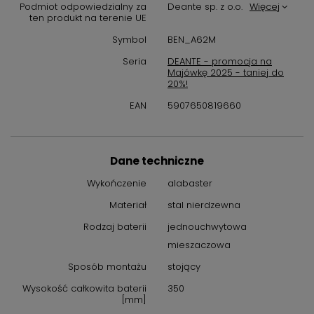
komfortowy w użytkowaniu, delikatny i miękki. To rozwiązanie
Podmiot odpowiedzialny za
Deante sp. z o.o.
Więcej
świetnie sprawdzi się wszędzie tam, gdzie zwraca się uwagę na
ten produkt na terenie UE
ekologiczną i ekonomiczną odpowiedzialność – czyli również w
Symbol
BEN_A62M
Twoim domu!
Seria
DEANTE - promocja na
W ofercie preparat do czyszczenia
Majówkę 2025 - taniej do
20%!
armatury we wszystkich kolorach
EAN
5907650819660
Preparat przeznaczony jest do baterii w każdym wykończeniu.
Dzięki specjalnej formule nie pozostawia na czyszczonych
produktach smug, zarysowań i nie powoduje matowienia.
Preparat doskonale sprawdzi się w pielęgnacji tak
Dane techniczne
wymagającej czarnej armatury, zachowując jej pierwotny
Wykończenie
alabaster
wygląd na długie lata.
Materiał
stal nierdzewna
Rodzaj baterii
jednouchwytowa
mieszaczowa
Sposób montażu
stojący
Wysokość całkowita baterii
350
[mm]