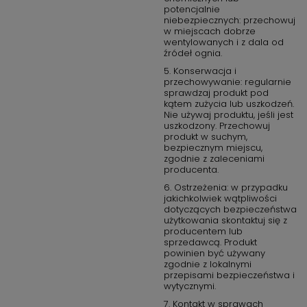
potencjalnie
niebezpiecznych: przechowuj
w miejscach dobrze
wentylowanych i z dala od
źródeł ognia.
5. Konserwacja i
przechowywanie: regularnie
sprawdzaj produkt pod
kątem zużycia lub uszkodzeń.
Nie używaj produktu, jeśli jest
uszkodzony. Przechowuj
produkt w suchym,
bezpiecznym miejscu,
zgodnie z zaleceniami
producenta.
6. Ostrzeżenia: w przypadku
jakichkolwiek wątpliwości
dotyczących bezpieczeństwa
użytkowania skontaktuj się z
producentem lub
sprzedawcą. Produkt
powinien być używany
zgodnie z lokalnymi
przepisami bezpieczeństwa i
wytycznymi.
7. Kontakt w sprawach