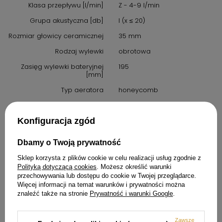
Klasa przepływu [l/min]
Z - 4-9 l/min
Grupa akustyczna [db]
I (x ≤ 20)
Rozmiar głowicy ceramicznej
35 mm
Rodzaj wylewki
obrotowa
Zasięg wylewki bateryjnej
195
[mm]
Typ aeratora
honeycomb
Rozmiar aeratora
M22
Długość [mm]
450
Konfiguracja zgód
Gwint od instalacji
3/8''
Dbamy o Twoją prywatność
Gwint przyłącza
M10
Sklep korzysta z plików cookie w celu realizacji usług zgodnie z
Polityką dotyczącą cookies
. Możesz określić warunki
przechowywania lub dostępu do cookie w Twojej przeglądarce.
Więcej informacji na temat warunków i prywatności można
GPSR
znaleźć także na stronie
Prywatność i warunki Google
.
Informacje o
Przeznaczony jest do użytku
bezpieczeństwie
zgodnego z jego funkcją i
Zawsze