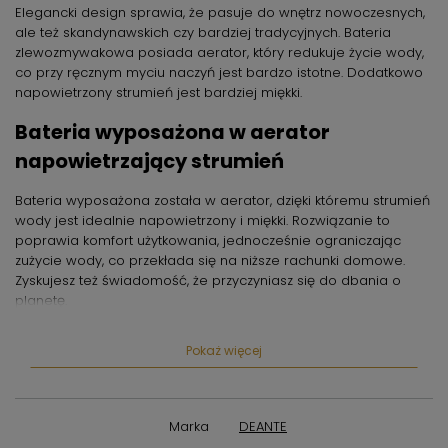
Elegancki design sprawia, że pasuje do wnętrz nowoczesnych,
ale też skandynawskich czy bardziej tradycyjnych. Bateria
zlewozmywakowa posiada aerator, który redukuje życie wody,
co przy ręcznym myciu naczyń jest bardzo istotne. Dodatkowo
napowietrzony strumień jest bardziej miękki.
Bateria wyposażona w aerator
napowietrzający strumień
Bateria wyposażona została w aerator, dzięki któremu strumień
wody jest idealnie napowietrzony i miękki. Rozwiązanie to
poprawia komfort użytkowania, jednocześnie ograniczając
zużycie wody, co przekłada się na niższe rachunki domowe.
Zyskujesz też świadomość, że przyczyniasz się do dbania o
planetę.
Klasa przepływu Z (4-9 l/min) pozwala
Pokaż więcej
na zredukowanie zużycia wody
Klasa przepływu Z oznacza, że w ciągu minuty przez baterię
Marka
DEANTE
przepływa od 4 do 9 litrów wody. Strumień jest zarazem