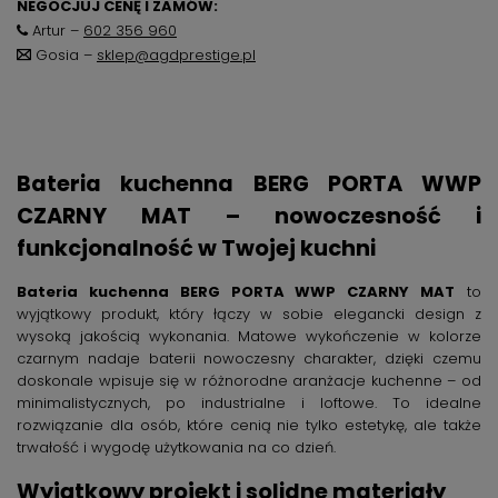
NEGOCJUJ CENĘ I ZAMÓW:
Artur –
602 356 960
Gosia –
sklep@agdprestige.pl
Bateria kuchenna BERG PORTA WWP
CZARNY MAT – nowoczesność i
funkcjonalność w Twojej kuchni
Bateria kuchenna BERG PORTA WWP CZARNY MAT
to
wyjątkowy produkt, który łączy w sobie elegancki design z
wysoką jakością wykonania. Matowe wykończenie w kolorze
czarnym nadaje baterii nowoczesny charakter, dzięki czemu
doskonale wpisuje się w różnorodne aranżacje kuchenne – od
minimalistycznych, po industrialne i loftowe. To idealne
rozwiązanie dla osób, które cenią nie tylko estetykę, ale także
trwałość i wygodę użytkowania na co dzień.
Wyjątkowy projekt i solidne materiały