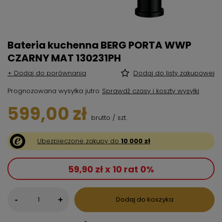
Bateria kuchenna BERG PORTA WWP
CZARNY MAT 130231PH
+ Dodaj do porównania
Dodaj do listy zakupowej
Prognozowana wysyłka
jutro
Sprawdź czasy i koszty wysyłki
599,00 zł
brutto
/
szt.
Ubezpieczone zakupy do
10 000 zł
59,90 zł x 10 rat 0%
-
Dodaj do koszyka
+