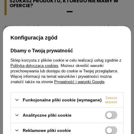
SZUKASZ PRODUKTU, KTÓREGO NIE MAMY W
OFERCIE?
Jeśli nie znalazłeś w naszej ofercie produktu, a chciałbyś kupić
go w naszym sklepie, możesz skorzystać ze specjalnego
formularza i przesłać nam opis szukanego przedmiotu. Aby
Konfiguracja zgód
móc to zrobić musisz być
zalogowany
.
Dbamy o Twoją prywatność
Sklep korzysta z plików cookie w celu realizacji usług zgodnie z
Polityką dotyczącą cookies
. Możesz określić warunki
przechowywania lub dostępu do cookie w Twojej przeglądarce.
Więcej informacji na temat warunków i prywatności można
Zamówienia
znaleźć także na stronie
Prywatność i warunki Google
.
Status zamówienia
Zawsze
Śledzenie przesyłki
Funkcjonalne pliki cookie (wymagane)
aktywne
Chcę zareklamować produkt
Analityczne pliki cookie
Chcę odstąpić od umowy
Chcę wymienić produkt
Reklamowe pliki cookie