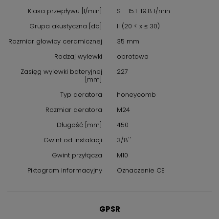
Klasa przepływu [l/min]
S - 15.1-19.8 l/min
Grupa akustyczna [db]
II (20 < x ≤ 30)
Rozmiar głowicy ceramicznej
35 mm
Rodzaj wylewki
obrotowa
Zasięg wylewki bateryjnej
227
[mm]
Typ aeratora
honeycomb
Rozmiar aeratora
M24
Długość [mm]
450
Gwint od instalacji
3/8''
Gwint przyłącza
M10
Piktogram informacyjny
Oznaczenie CE
GPSR