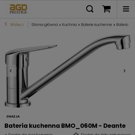
Wstecz
Strona główna
Kuchnia
Baterie kuchenne
Bateria k
OKAZJA
Bateria kuchenna BMO_060M - Deante
+ Dodaj do porównania
Dodaj do listy zakupowej