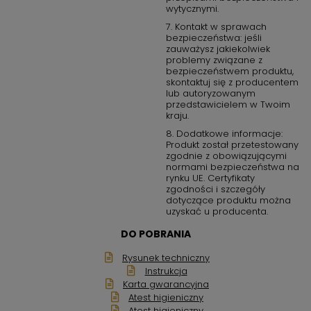
wytycznymi.
7. Kontakt w sprawach
bezpieczeństwa: jeśli
zauważysz jakiekolwiek
problemy związane z
bezpieczeństwem produktu,
skontaktuj się z producentem
lub autoryzowanym
przedstawicielem w Twoim
kraju.
8. Dodatkowe informacje:
Produkt został przetestowany
zgodnie z obowiązującymi
normami bezpieczeństwa na
rynku UE. Certyfikaty
zgodności i szczegóły
dotyczące produktu można
uzyskać u producenta.
DO POBRANIA
Rysunek techniczny
Instrukcja
Karta gwarancyjna
Atest higieniczny
Atest higieniczny