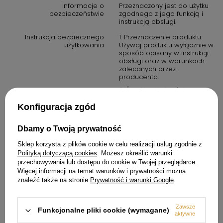
Informacje o
Przeznaczony jest do użytku
bezpieczeństwie
zgodnego z jego funkcją i
instrukcją obsługi.
Instrukcja bezpiecznego
1. Przeznaczenie produktu:
użytkowania
Używaj produktu wyłącznie w
sposób opisany w instrukcji
obsługi oraz w warunkach
zalecanych przez
producenta.
2. Środki ostrożności: zawsze
przestrzegaj zasad
bezpieczeństwa określonych
Konfiguracja zgód
w instrukcji obsługi. Produkt
nie jest zabawką. Należy
Dbamy o Twoją prywatność
przechowywać go poza
zasięgiem dzieci, chyba że
Sklep korzysta z plików cookie w celu realizacji usług zgodnie z
instrukcja stanowi inaczej.
Polityką dotyczącą cookies
. Możesz określić warunki
3. W przypadku produktów
przechowywania lub dostępu do cookie w Twojej przeglądarce.
elektrycznych: upewnij się, że
Więcej informacji na temat warunków i prywatności można
urządzenie jest podłączone
znaleźć także na stronie
Prywatność i warunki Google
.
do prawidłowego źródła
zasilania. Nie używaj
urządzenia w wilgotnych
warunkach, chyba że jest to
Zawsze
Funkcjonalne pliki cookie (wymagane)
produkt oznaczony jako
aktywne
wodoodporny.