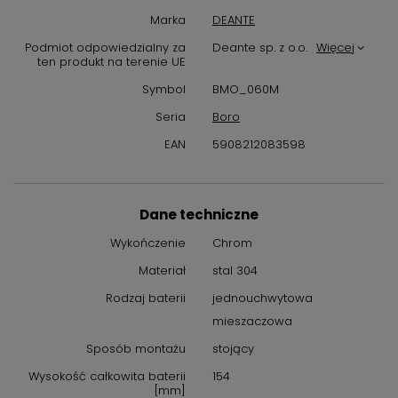
Marka
DEANTE
Podmiot odpowiedzialny za
Deante sp. z o.o.
Więcej
ten produkt na terenie UE
Symbol
BMO_060M
Seria
Boro
EAN
5908212083598
Dane techniczne
Wykończenie
Chrom
Materiał
stal 304
Rodzaj baterii
jednouchwytowa
mieszaczowa
Sposób montażu
stojący
Wysokość całkowita baterii
154
[mm]