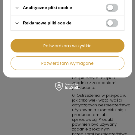
4. W przypadku produktów
Analityczne pliki cookie
chemicznych lub
potencjalnie
niebezpiecznych: przechowuj
Reklamowe pliki cookie
w miejscach dobrze
wentylowanych i z dala od
źródeł ognia.
5. Konserwacja i
Potwierdzam wszystkie
przechowywanie: regularnie
sprawdzaj produkt pod
kątem zużycia lub uszkodzeń.
Potwierdzam wymagane
Nie używaj produktu, jeśli jest
uszkodzony. Przechowuj
produkt w suchym,
bezpiecznym miejscu,
zgodnie z zaleceniami
producenta.
6. Ostrzeżenia: w przypadku
jakichkolwiek wątpliwości
dotyczących bezpieczeństwa
użytkowania skontaktuj się z
producentem lub
sprzedawcą. Produkt
powinien być używany
zgodnie z lokalnymi
przepisami bezpieczeństwa i