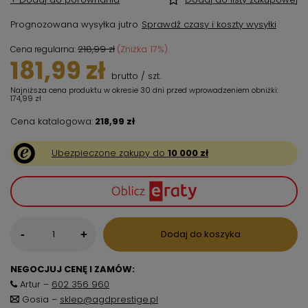
Prognozowana wysyłka
jutro
Sprawdź czasy i koszty wysyłki
218,99 zł
(Zniżka
17
%)
Cena regularna:
181,99 zł
brutto
/
szt.
Najniższa cena produktu w okresie 30 dni przed wprowadzeniem obniżki:
174,99 zł
Cena katalogowa:
218,99 zł
Ubezpieczone zakupy do
10 000 zł
-
Dodaj do koszyka
+
NEGOCJUJ CENĘ I ZAMÓW:
Artur –
602 356 960
Gosia –
sklep@agdprestige.pl