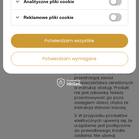
Analityczne pliki cookie
GPSR
Reklamowe pliki cookie
Informacje o
Przeznaczony jest do użytku
bezpieczeństwie
zgodnego z jego funkcją i
instrukcją obsługi.
Instrukcja bezpiecznego
1. Przeznaczenie produktu:
Potwierdzam wszystkie
użytkowania
Używaj produktu wyłącznie w
sposób opisany w instrukcji
obsługi oraz w warunkach
Potwierdzam wymagane
zalecanych przez
producenta.
2. Środki ostrożności: zawsze
przestrzegaj zasad
bezpieczeństwa określonych
w instrukcji obsługi. Produkt
nie jest zabawką. Należy
przechowywać go poza
zasięgiem dzieci, chyba że
instrukcja stanowi inaczej.
3. W przypadku produktów
elektrycznych: upewnij się, że
urządzenie jest podłączone
do prawidłowego źródła
zasilania. Nie używaj