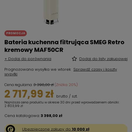
PROMOCJA
Bateria kuchenna filtrująca SMEG Retro
kremowy MAF50CR
+ Dodaj do porównania
Dodaj do listy zakupowej
Prognozowana wysyłka
we wtorek
Sprawdź czasy i koszty
wysyłki
3 398,00 zł
(Zniżka
20
%)
Cena regularna:
2 717,99 zł
brutto
/
szt.
Najniższa cena produktu w okresie 30 dni przed wprowadzeniem obniżki:
2 803,99 zł
Cena katalogowa:
3 398,00 zł
Ubezpieczone zakupy do
10 000 zł