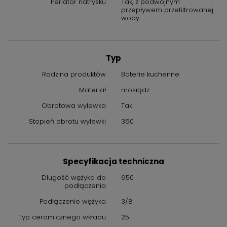
Perlator natrysku
Tak, z podwójnym
przepływem przefiltrowanej
wody
Typ
Rodzina produktów
Baterie kuchenne
Materiał
mosiądz
Obrotowa wylewka
Tak
Stopień obrotu wylewki
360
Specyfikacja techniczna
Długość wężyka do
650
podłączenia
Podłączenie wężyka
3/8
Typ ceramicznego wkładu
25