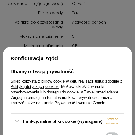
Typ wkładu filtrującego wodę
On-off
Filtr do wody
Tak
Typ filtra do oczyszczania
Activated carbon
wody
Maksymalne ciśnienie
5
Minimalne ciśnienie
0,5
Optymalne ciśnienie
3
Konfiguracja zgód
Średnica otworu na baterie
35
Dbamy o Twoją prywatność
Sklep korzysta z plików cookie w celu realizacji usług zgodnie z
Polityką dotyczącą cookies
. Możesz określić warunki
Informacje logistyczne
przechowywania lub dostępu do cookie w Twojej przeglądarce.
Wysokość produktu (mm)
450
Więcej informacji na temat warunków i prywatności można
znaleźć także na stronie
Prywatność i warunki Google
.
Waga brutto (kg)
3.790
Głębokość opakowania
350
Zawsze
(mm)
Funkcjonalne pliki cookie (wymagane)
aktywne