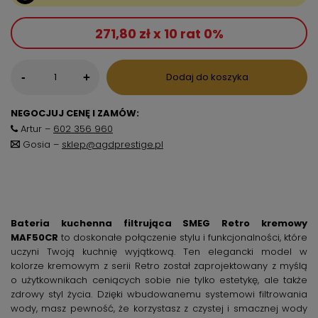
271,80 zł x 10 rat 0%
-
Dodaj do koszyka
+
NEGOCJUJ CENĘ I ZAMÓW:
Artur –
602 356 960
Gosia –
sklep@agdprestige.pl
Bateria kuchenna filtrująca SMEG Retro kremowy
MAF50CR
to doskonałe połączenie stylu i funkcjonalności, które
uczyni Twoją kuchnię wyjątkową. Ten elegancki model w
kolorze kremowym z serii Retro został zaprojektowany z myślą
o użytkownikach ceniących sobie nie tylko estetykę, ale także
zdrowy styl życia. Dzięki wbudowanemu systemowi filtrowania
wody, masz pewność, że korzystasz z czystej i smacznej wody