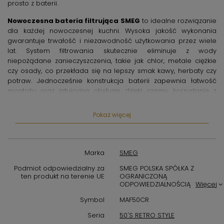
prosto z baterii.
Nowoczesna bateria filtrująca SMEG
to idealne rozwiązanie
dla każdej nowoczesnej kuchni. Wysoka jakość wykonania
gwarantuje trwałość i niezawodność użytkowania przez wiele
lat. System filtrowania skutecznie eliminuje z wody
niepożądane zanieczyszczenia, takie jak chlor, metale ciężkie
czy osady, co przekłada się na lepszy smak kawy, herbaty czy
potraw. Jednocześnie konstrukcja baterii zapewnia łatwość
montażu oraz intuicyjną obsługę, dzięki czemu korzystanie z
wodnego filtra jest komfortowe i nieskomplikowane.
Pokaż więcej
Bateria kuchenna SMEG Retro MAF50CR
charakteryzuje się
wyjątkowym designem utrzymanym w stylu retro, który z
powodzeniem stanie się ozdobą każdej kuchni. Kremowy kolor
harmonijnie wpisuje się w różnorodne aranżacje wnętrz,
Marka
SMEG
dodając im ciepła i elegancji. Bateria wykonana jest z wysokiej
jakości materiałów, odpornych na korozję i uszkodzenia
Podmiot odpowiedzialny za
SMEG POLSKA SPÓŁKA Z
ten produkt na terenie UE
OGRANICZONĄ
mechaniczne, co zapewnia odpowiednią wytrzymałość nawet
ODPOWIEDZIALNOŚCIĄ
Więcej
przy intensywnym użytkowaniu.
Symbol
MAF50CR
Wybierając
baterię kuchenną z filtrem SMEG
, inwestujesz w
Seria
50'S RETRO STYLE
zdrowie i wygodę swojej rodziny. Produkt został zaprojektowany