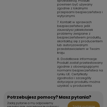
sprzedawcą. Produkt
powinien być używany
zgodnie z lokalnymi
przepisami bezpieczeństwa i
wytycznymi.
7. Kontakt w sprawach
bezpieczeństwa: jeśli
zauważysz jakiekolwiek
problemy związane z
bezpieczeństwem produktu,
skontaktuj się z producentem
lub autoryzowanym
przedstawicielem w Twoim
kraju.
8. Dodatkowe informacje:
Produkt został przetestowany
zgodnie z obowiązującymi
normami bezpieczeństwa na
rynku UE. Certyfikaty
zgodności i szczegóły
dotyczące produktu można
uzyskać u producenta.
Potrzebujesz pomocy? Masz pytania?
Zadaj pytanie a my odpowiemy
Zadaj pytanie
niezwłocznie, najciekawsze pytania i