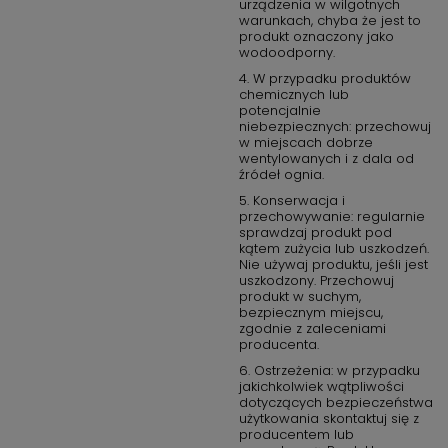
urządzenia w wilgotnych
warunkach, chyba że jest to
produkt oznaczony jako
wodoodporny.
4. W przypadku produktów
chemicznych lub
potencjalnie
niebezpiecznych: przechowuj
w miejscach dobrze
wentylowanych i z dala od
źródeł ognia.
5. Konserwacja i
przechowywanie: regularnie
sprawdzaj produkt pod
kątem zużycia lub uszkodzeń.
Nie używaj produktu, jeśli jest
uszkodzony. Przechowuj
produkt w suchym,
bezpiecznym miejscu,
zgodnie z zaleceniami
producenta.
6. Ostrzeżenia: w przypadku
jakichkolwiek wątpliwości
dotyczących bezpieczeństwa
użytkowania skontaktuj się z
producentem lub