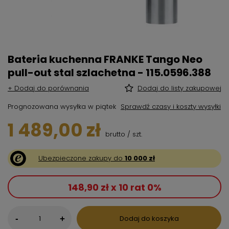
Bateria kuchenna FRANKE Tango Neo
pull-out stal szlachetna - 115.0596.388
+ Dodaj do porównania
Dodaj do listy zakupowej
Prognozowana wysyłka
w piątek
Sprawdź czasy i koszty wysyłki
1 489,00 zł
brutto
/
szt.
Ubezpieczone zakupy do
10 000 zł
148,90 zł x 10 rat 0%
-
Dodaj do koszyka
+