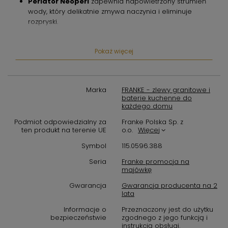
Perlator Neoperl
zapewnia napowietrzony strumień
wody,
który delikatnie zmywa naczynia i eliminuje
rozpryski.
Ceramiczna głowica
gwarantuje płynną regulację
temperatury i przepływu wody,
a także wysoką
Pokaż więcej
odporność na zużycie,
co zapewnia długoletnią
bezawaryjną pracę baterii.
Szybki montaż
za pomocą gwintowanego mocowania
Marka
FRANKE - zlewy granitowe i
pozwala na bezproblemową instalację baterii bez
baterie kuchenne do
każdego domu
potrzeby używania specjalistycznych narzędzi.
Podmiot odpowiedzialny za
Franke Polska Sp. z
Łatwe czyszczenie
dzięki gładkiej powierzchni ze stali
ten produkt na terenie UE
o.o.
Więcej
nierdzewnej sprawia,
że bateria zawsze wygląda
Symbol
115.0596.388
nienagannie.
Seria
Franke promocja na
Design baterii Franke, który zachwyca
majówkę
Prezentowana bateria kuchenna Franke Tango Neo Pull-Out to
Gwarancja
Gwarancja producenta na 2
lata
nie tylko funkcjonalność,
ale również elegancki wygląd,
który
doskonale wpasuje się w aranżację każdej kuchni.
Informacje o
Przeznaczony jest do użytku
Ponadczasowy design ze stali nierdzewnej nadaje baterii
bezpieczeństwie
zgodnego z jego funkcją i
nowoczesnego charakteru i sprawia,
instrukcją obsługi.
że staje się ona