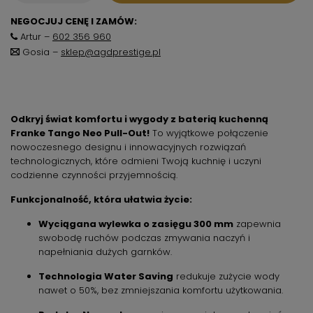
NEGOCJUJ CENĘ I ZAMÓW:
Artur –
602 356 960
Gosia –
sklep@agdprestige.pl
Odkryj świat komfortu i wygody z baterią kuchenną
Franke Tango Neo Pull-Out!
To wyjątkowe połączenie
nowoczesnego designu i innowacyjnych rozwiązań
technologicznych,
które odmieni Twoją kuchnię i uczyni
codzienne czynności przyjemnością.
Funkcjonalność, która ułatwia życie:
Wyciągana wylewka o zasięgu 300 mm
zapewnia
swobodę ruchów podczas zmywania naczyń i
napełniania dużych garnków.
Technologia Water Saving
redukuje zużycie wody
nawet o 50%,
bez zmniejszania komfortu użytkowania.