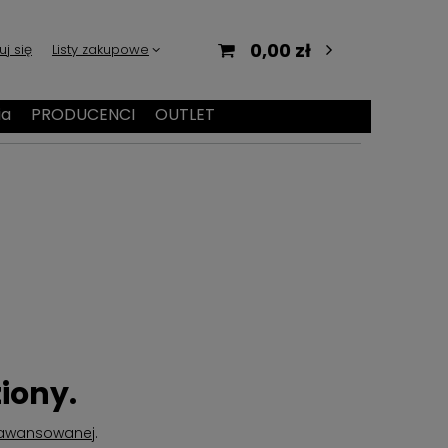
0,00 zł
uj się
Listy zakupowe
ia
PRODUCENCI
OUTLET
iony.
aawansowanej
.