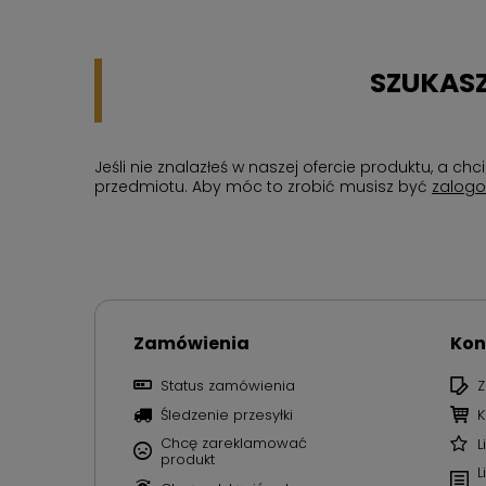
SZUKASZ
Jeśli nie znalazłeś w naszej ofercie produktu, a 
przedmiotu. Aby móc to zrobić musisz być
zalog
Zamówienia
Kon
Status zamówienia
Z
Śledzenie przesyłki
K
Chcę zareklamować
L
produkt
L