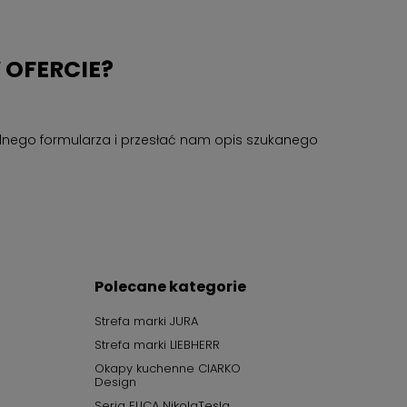
 OFERCIE?
cjalnego formularza i przesłać nam opis szukanego
Polecane kategorie
Strefa marki JURA
Strefa marki LIEBHERR
Okapy kuchenne CIARKO
Design
Seria ELICA NikolaTesla