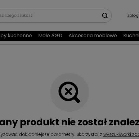
Zalog
py kuchenne
Małe AGD
Akcesoria meblowe
Kuchn
any produkt nie został znalez
cyzować dokładniejsze parametry. Skorzystaj z
wyszukiwarki z