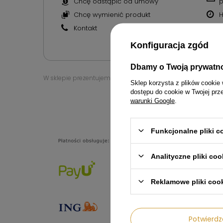
Chcę odstąpić od umowy
p
Chcę wymienić produkt
H
Kontakt
M
N
Konfiguracja zgód
Dbamy o Twoją prywatn
W sklepie prezentujemy ceny brutto (z VAT).
Sklep korzysta z plików cookie 
dostępu do cookie w Twojej prz
warunki Google
.
6007774
Funkcjonalne pliki 
Analityczne pliki coo
Reklamowe pliki coo
Potwier