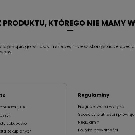
 PRODUKTU, KTÓREGO NIE MAMY W
chciałbyś kupić go w naszym sklepie, możesz skorzystać ze spe
owany
.
Regulaminy
to
Prognozowana wysyłka
arejestruj się
Sposoby płatności i prowizje
oszyk
Regulamin
isty zakupowe
Polityka prywatności
ista zakupionych