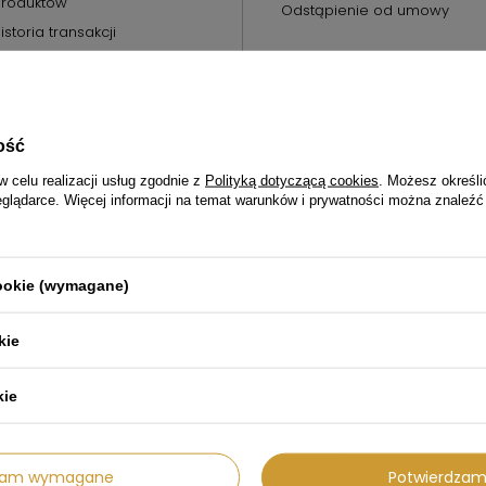
roduktów
Odstąpienie od umowy
istoria transakcji
oje rabaty
ewsletter
ość
w celu realizacji usług zgodnie z
Polityką dotyczącą cookies
. Możesz określi
eglądarce. Więcej informacji na temat warunków i prywatności można znaleźć
57
sklep@agdprestige.pl
AGD Prestige
,
Zimowa 18
,
70-807
Sz
cookie (wymagane)
kie
kie
dzam wymagane
Potwierdzam